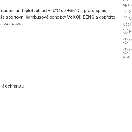
špici
nošení při teplotách od +10°C do +35°C a proto splňují
?
S
i naše sportovní bambusové ponožky VoXX® BENG a dopřejte
?
V
i zaslouží.
Účel
:
?
Př
?
V
?
V
pro
:
lní ochranou