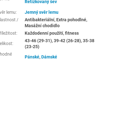
Řetízkovaný šev
:
věr lemu
:
Jemný svěr lemu
lastnost /
Antibakteriální, Extra pohodlné,
Masážní chodidlo
íležitost
:
Každodenní použití, fitness
43-46 (29-31), 39-42 (26-28), 35-38
elikost
:
(23-25)
hodné
Pánské
,
Dámské