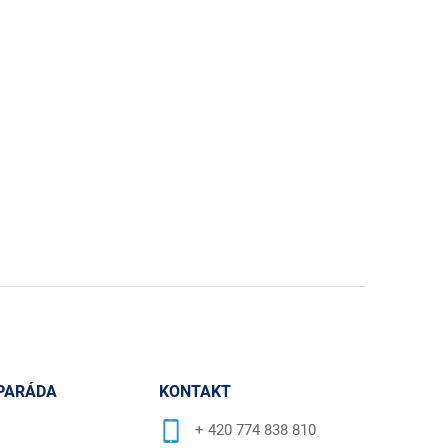
PARÁDA
KONTAKT
+ 420 774 838 810