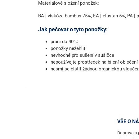
Materiálové složení ponožek:
BA | viskóza bambus 75%, EA | elastan 5%, PA | 
Jak pečovat o tyto ponožky:
praní do 40°C
ponožky nežehlit
nevhodné pro sušení v sušičce
nepoužívejte prostředek na bílení oblečení
nesmí se čistit žádnou organickou slouče
Z
á
p
a
t
VŠE O N
í
Doprava a 