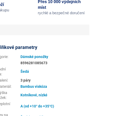
Přes 10 000 výdejních
ží
míst
nákupu
rychlé a bezpečné doručení
lňkové parametry
gorie
:
Dámské ponožky
8596281085673
adní
Šedá
a
:
alení
:
3 páry
ateriál
:
Bambus viskóza
ýška
Kotníkové, nízké
žek
:
eplotní
A (od +10° do +35°C)
:
ev na