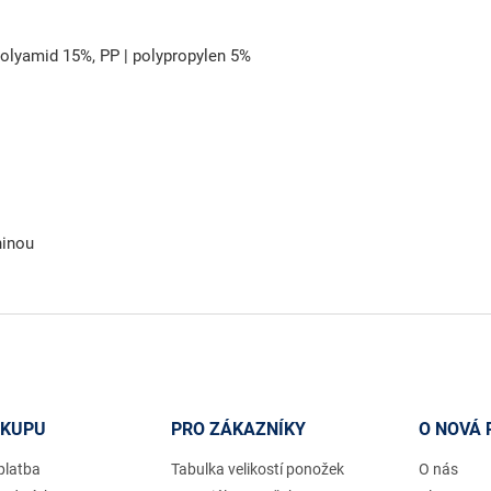
polyamid 15%, PP | polypropylen 5%
ninou
ÁKUPU
PRO ZÁKAZNÍKY
O NOVÁ 
platba
Tabulka velikostí ponožek
O nás