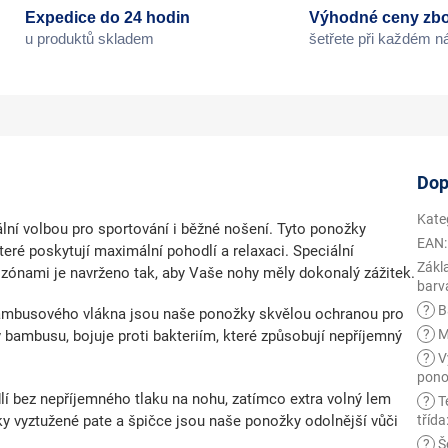
Expedice do 24 hodin
Výhodné ceny zbo
u produktů skladem
šetřete při každém 
Dop
Kate
ní volbou pro sportování i běžné nošení. Tyto ponožky
EAN
:
teré poskytují maximální pohodlí a relaxaci. Speciální
Zákl
 zónami je navrženo tak, aby Vaše nohy měly dokonalý zážitek.
barv
?
B
bambusového vlákna
jsou naše ponožky skvělou ochranou pro
?
M
bambusu, bojuje proti bakteriím, které způsobují nepříjemný
?
V
pono
lí bez nepříjemného tlaku na nohu, zatímco extra volný lem
?
T
y vyztužené pate a špičce jsou naše ponožky odolnější vůči
třída
?
Š