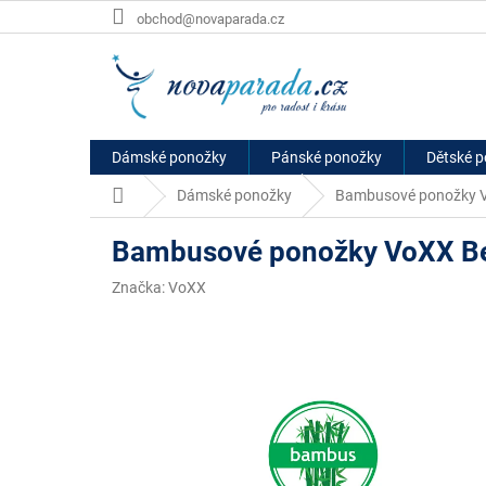
Přejít
obchod@novaparada.cz
na
obsah
Dámské ponožky
Pánské ponožky
Dětské 
Domů
Dámské ponožky
Bambusové ponožky V
Bambusové ponožky VoXX Be
Značka:
VoXX