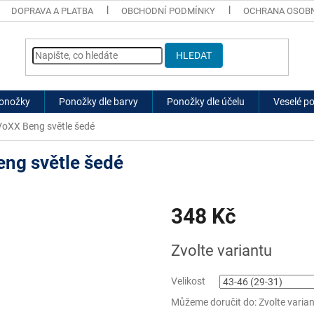
DOPRAVA A PLATBA
OBCHODNÍ PODMÍNKY
OCHRANA OSOBN
HLEDAT
ponožky
Ponožky dle barvy
Ponožky dle účelu
Veselé p
oXX Beng světle šedé
ng světle šedé
348 Kč
Měrná
Zvolte variantu
cena:
Velikost
Můžeme doručit do:
Zvolte varia