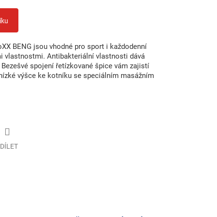
íku
XX BENG jsou vhodné pro sport i každodenní
i vlastnostmi. Antibakteriální vlastnosti dává
ezešvé spojení řetízkované špice vám zajistí
 nízké výšce ke kotníku se speciálním masážním
DÍLET