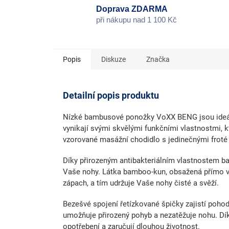
Doprava ZDARMA
při nákupu nad 1 100 Kč
Popis
Diskuze
Značka
Detailní popis produktu
Nízké bambusové ponožky
VoXX BENG jsou ideál
vynikají svými skvělými funkčními vlastnostmi, k
vzorované masážní chodidlo s jedinečnými froté
Díky přirozeným
antibakteriálním vlastnostem 
Vaše nohy. Látka bamboo-kun, obsažená přímo v 
zápach, a tím udržuje Vaše nohy čisté a svěží.
Bezešvé spojení řetízkované špičky
zajistí pohod
umožňuje přirozený pohyb a nezatěžuje nohu. Dík
opotřebení a zaručují dlouhou životnost.