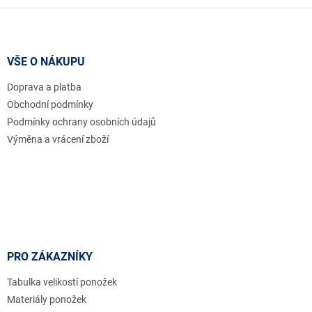
l
Z
á
á
d
p
a
a
VŠE O NÁKUPU
c
t
í
Doprava a platba
í
p
r
Obchodní podmínky
v
Podmínky ochrany osobních údajů
k
Výměna a vrácení zboží
y
v
ý
p
i
s
u
PRO ZÁKAZNÍKY
Tabulka velikostí ponožek
Materiály ponožek