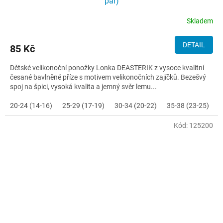
pár)
Skladem
DETAIL
85 Kč
Dětské velikonoční ponožky Lonka DEASTERIK z vysoce kvalitní
česané bavlněné příze s motivem velikonočních zajíčků. Bezešvý
spoj na špici, vysoká kvalita a jemný svěr lemu...
20-24 (14-16)
25-29 (17-19)
30-34 (20-22)
35-38 (23-25)
Kód:
125200