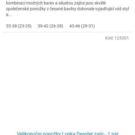
kombinaci modrých barev a siluetou zajíce jsou skvělé
společenské ponožky z česané bavlny dokonale vyjadřující váš styl
a...
35-38 (23-25)
39-42 (26-28)
43-46 (29-31)
Kód:
125201
Velikonoční ponožky Lonka Deaster zajíc - 1 pár