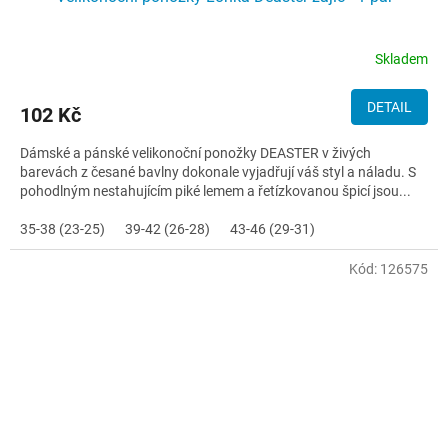
Skladem
DETAIL
102 Kč
Dámské a pánské velikonoční ponožky DEASTER v živých
barevách z česané bavlny dokonale vyjadřují váš styl a náladu. S
pohodlným nestahujícím piké lemem a řetízkovanou špicí jsou...
35-38 (23-25)
39-42 (26-28)
43-46 (29-31)
Kód:
126575