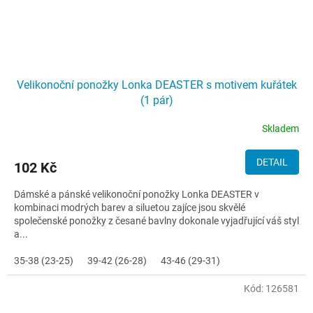
Velikonoční ponožky Lonka DEASTER s motivem kuřátek
(1 pár)
Skladem
DETAIL
102 Kč
Dámské a pánské velikonoční ponožky Lonka DEASTER v
kombinaci modrých barev a siluetou zajíce jsou skvělé
společenské ponožky z česané bavlny dokonale vyjadřující váš styl
a...
35-38 (23-25)
39-42 (26-28)
43-46 (29-31)
Kód:
126581