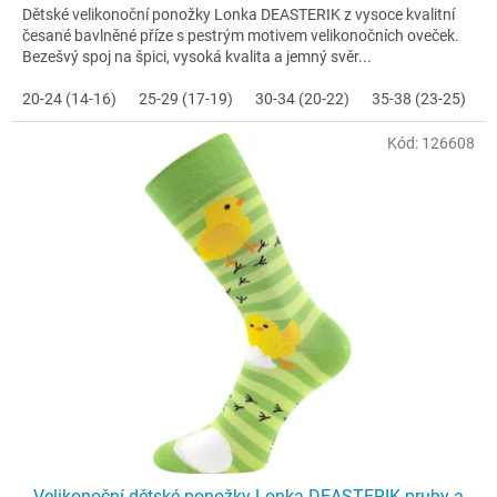
Dětské velikonoční ponožky Lonka DEASTERIK z vysoce kvalitní
česané bavlněné příze s pestrým motivem velikonočních oveček.
Bezešvý spoj na špici, vysoká kvalita a jemný svěr...
20-24 (14-16)
25-29 (17-19)
30-34 (20-22)
35-38 (23-25)
Kód:
126608
Velikonoční dětské ponožky Lonka DEASTERIK pruhy a