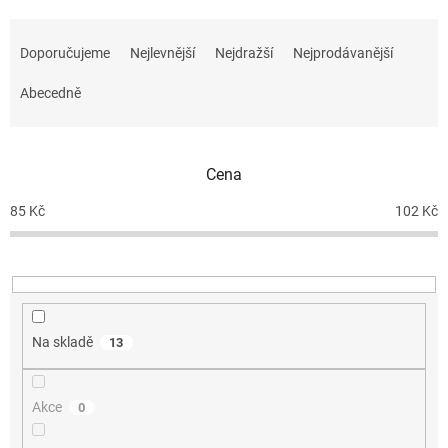
Ř
a
Doporučujeme
Nejlevnější
Nejdražší
Nejprodávanější
z
e
Abecedně
n
í
p
r
Cena
o
d
85
Kč
102
Kč
u
k
t
ů
Na skladě
13
Akce
0