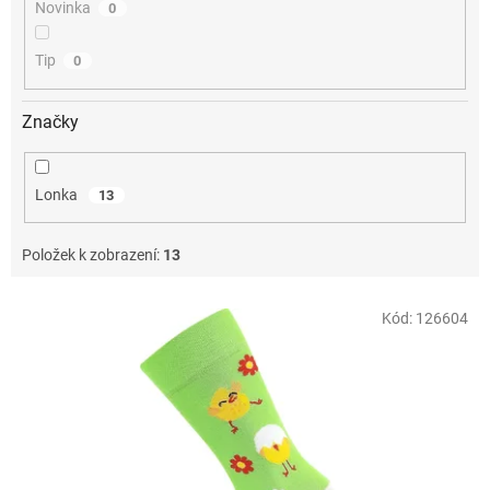
Novinka
0
Tip
0
Značky
Lonka
13
Položek k zobrazení:
13
V
Kód:
126604
ý
p
i
s
p
r
o
d