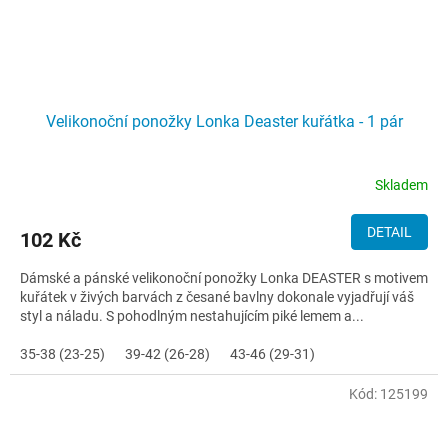
Velikonoční ponožky Lonka Deaster kuřátka - 1 pár
Skladem
DETAIL
102 Kč
Dámské a pánské velikonoční ponožky Lonka DEASTER s motivem
kuřátek v živých barvách z česané bavlny dokonale vyjadřují váš
styl a náladu. S pohodlným nestahujícím piké lemem a...
35-38 (23-25)
39-42 (26-28)
43-46 (29-31)
Kód:
125199