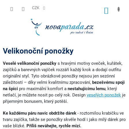
Přejít
na
CZK
NÁKUP
obsah
KOŠÍK
Velikonoční ponožky
Veselé velikonoční ponožky
s hravými motivy oveček, kuřátek,
zajíčků a barevných vajíček rozzáří každý krok a dodají outfitu
originální styl. Tyto obrázkové ponožky nejsou jen sezónní
záležitostí – díky velmi kvalitnímu zpracování,
bezešvému spoji
na špici
pro maximální komfort a
nestahujícímu lemu
, který
netlačí, je můžete nosit po celý rok. Design
veselých ponožek
je
přijemným bonusem, který potěší.
Ke každému páru navíc obdržíte dárek
- roztomilou krabičku ve
tvaru zajíčka, takže se ponožky skvěle hodí i jako milý dárek pro
vaše blízké.
Příliš neváhejte, rychle mizí.