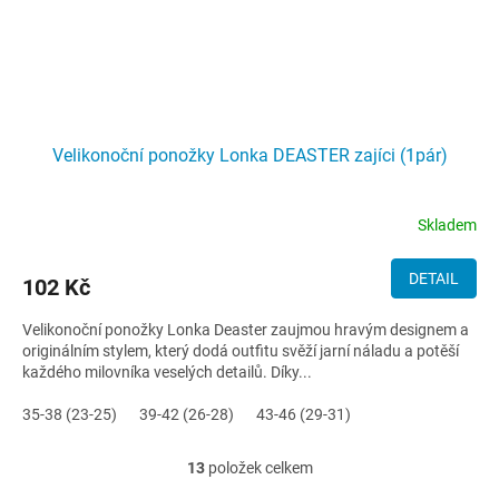
Velikonoční ponožky Lonka DEASTER zajíci (1pár)
Skladem
DETAIL
102 Kč
Velikonoční ponožky Lonka Deaster zaujmou hravým designem a
originálním stylem, který dodá outfitu svěží jarní náladu a potěší
každého milovníka veselých detailů. Díky...
35-38 (23-25)
39-42 (26-28)
43-46 (29-31)
13
položek celkem
O
v