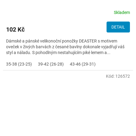
Skladem
DETAIL
102 Kč
Dámské a pánské velikonoční ponožky DEASTER s motivem
oveček v živých barvách z česané bavlny dokonale vyjadřují váš
styl a náladu. S pohodlným nestahujícím piké lemem a...
35-38 (23-25)
39-42 (26-28)
43-46 (29-31)
Kód:
126572