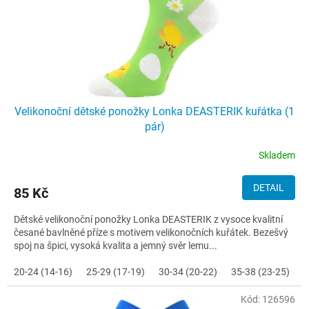
u
k
t
ů
Velikonoční dětské ponožky Lonka DEASTERIK kuřátka (1
pár)
Skladem
DETAIL
85 Kč
Dětské velikonoční ponožky Lonka DEASTERIK z vysoce kvalitní
česané bavlněné příze s motivem velikonočních kuřátek. Bezešvý
spoj na špici, vysoká kvalita a jemný svěr lemu...
20-24 (14-16)
25-29 (17-19)
30-34 (20-22)
35-38 (23-25)
Kód:
126596