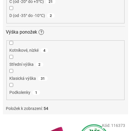
C (od -20° do +5°C)
21
D (od -35° do -10°C)
2
Výška ponožek
?
Kotníkové, nízké
4
Střední výška
2
Klasická výška
31
Podkolenky
1
Položek k zobrazení:
54
V
Kód:
116373
ý