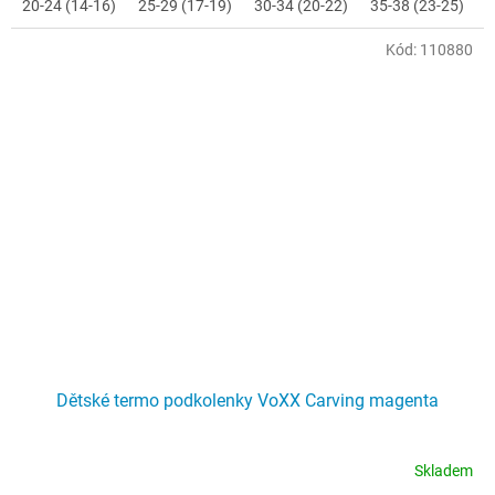
20-24 (14-16)
25-29 (17-19)
30-34 (20-22)
35-38 (23-25)
Kód:
110880
Dětské termo podkolenky VoXX Carving magenta
Skladem