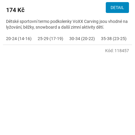
DETAIL
174 Kč
Dětské sportovní termo podkolenky VoXX Carving jsou vhodné na
lyžování, běžky, snowboard a další zimní aktivity dětí.
20-24 (14-16)
25-29 (17-19)
30-34 (20-22)
35-38 (23-25)
Kód:
118457