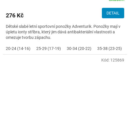
DETAIL
276 Kč
Dětské slabé letní sportovní ponožky Adventurik. Ponožky mají v
úpletu ionty stříbra, který jim dává antibakteriální vlastnosti a
omezuje tvorbu zápachu.
20-24 (14-16)
25-29 (17-19)
30-34 (20-22)
35-38 (23-25)
Kód:
125869