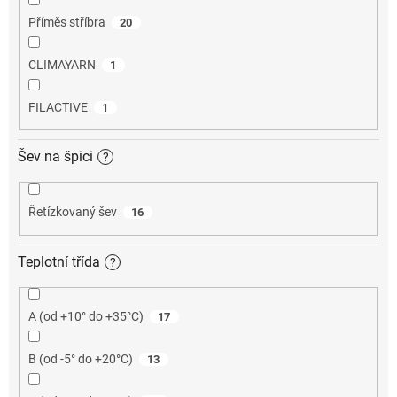
Příměs stříbra
20
CLIMAYARN
1
FILACTIVE
1
Šev na špici
?
Řetízkovaný šev
16
Teplotní třída
?
A (od +10° do +35°C)
17
B (od -5° do +20°C)
13