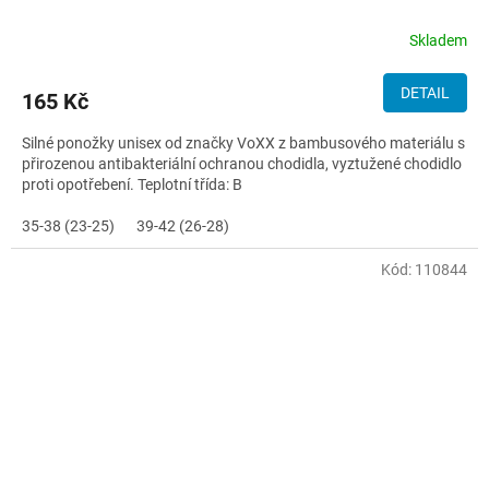
Skladem
DETAIL
165 Kč
Silné ponožky unisex od značky VoXX z bambusového materiálu s
přirozenou antibakteriální ochranou chodidla, vyztužené chodidlo
proti opotřebení. Teplotní třída: B
35-38 (23-25)
39-42 (26-28)
Kód:
110844