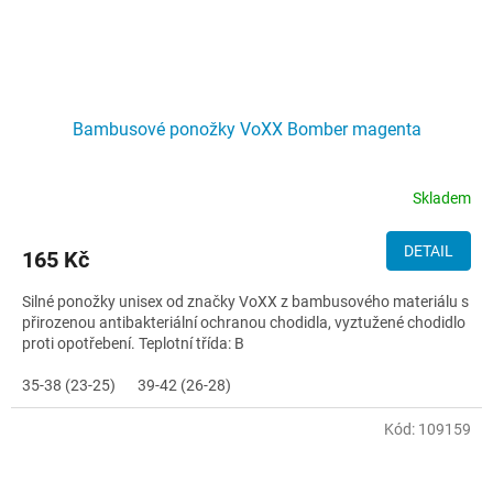
Bambusové ponožky VoXX Bomber magenta
Skladem
DETAIL
165 Kč
Silné ponožky unisex od značky VoXX z bambusového materiálu s
přirozenou antibakteriální ochranou chodidla, vyztužené chodidlo
proti opotřebení. Teplotní třída: B
35-38 (23-25)
39-42 (26-28)
Kód:
109159