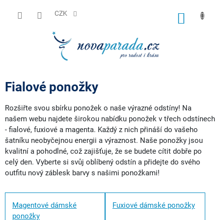
Přejít
na
CZK
NÁKUP
obsah
KOŠÍK
Fialové ponožky
Rozšiřte svou sbírku ponožek o naše výrazné odstíny! Na
našem webu najdete širokou nabídku ponožek v třech odstínech
- fialové, fuxiové a magenta. Každý z nich přináší do vašeho
šatníku neobyčejnou energii a výraznost. Naše ponožky jsou
kvalitní a pohodlné, což zajišťuje, že se budete cítit dobře po
celý den. Vyberte si svůj oblíbený odstín a přidejte do svého
outfitu nový záblesk barvy s našimi ponožkami!
Magentové dámské
Fuxiové dámské ponožky
ponožky