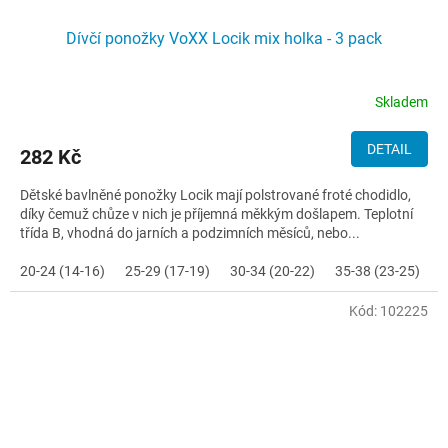
Dívčí ponožky VoXX Locik mix holka - 3 pack
Skladem
DETAIL
282 Kč
Dětské bavlněné ponožky Locik mají polstrované froté chodidlo,
díky čemuž chůze v nich je příjemná měkkým došlapem. Teplotní
třída B, vhodná do jarních a podzimních měsíců, nebo...
20-24 (14-16)
25-29 (17-19)
30-34 (20-22)
35-38 (23-25)
Kód:
102225