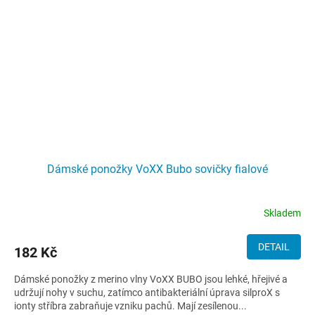
Dámské ponožky VoXX Bubo sovičky fialové
Skladem
DETAIL
182 Kč
Dámské ponožky z merino vlny VoXX BUBO jsou lehké, hřejivé a
udržují nohy v suchu, zatímco antibakteriální úprava silproX s
ionty stříbra zabraňuje vzniku pachů. Mají zesílenou...