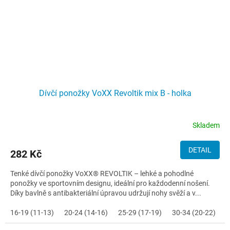
Dívčí ponožky VoXX Revoltik mix B - holka
Skladem
DETAIL
282 Kč
Tenké dívčí ponožky VoXX® REVOLTIK – lehké a pohodlné
ponožky ve sportovním designu, ideální pro každodenní nošení.
Díky bavlně s antibakteriální úpravou udržují nohy svěží a v...
16-19 (11-13)
20-24 (14-16)
25-29 (17-19)
30-34 (20-22)
3