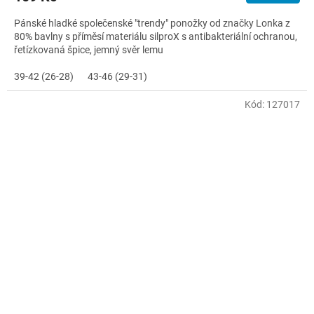
Pánské hladké společenské "trendy" ponožky od značky Lonka z
80% bavlny s příměsí materiálu silproX s antibakteriální ochranou,
řetízkovaná špice, jemný svěr lemu
39-42 (26-28)
43-46 (29-31)
Kód:
127017