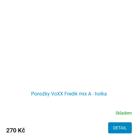
Ponožky VoXX Fredík mix A - holka
Skladem
DETAIL
270 Kč