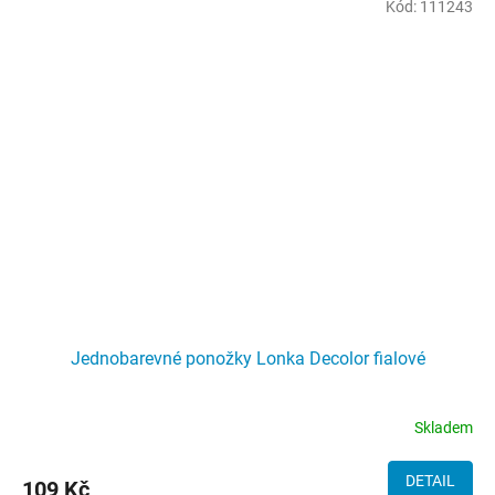
Kód:
111243
Jednobarevné ponožky Lonka Decolor fialové
Skladem
DETAIL
109 Kč