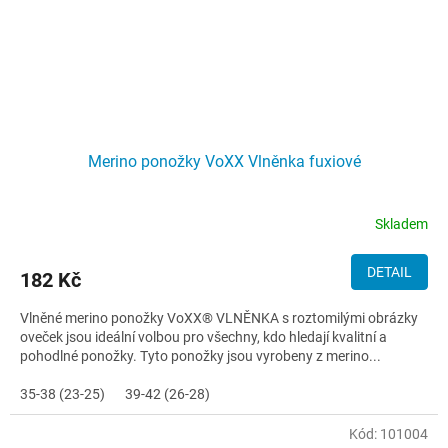
Merino ponožky VoXX Vlněnka fuxiové
Skladem
DETAIL
182 Kč
Vlněné merino ponožky VoXX® VLNĚNKA s roztomilými obrázky
oveček jsou ideální volbou pro všechny, kdo hledají kvalitní a
pohodlné ponožky. Tyto ponožky jsou vyrobeny z merino...
35-38 (23-25)
39-42 (26-28)
Kód:
101004