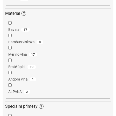
Materiál
?
Bavlna
17
Bambus viskóza
8
Merino vlna
17
Froté úplet
19
Angora vlna
1
ALPAKA
2
Speciální příměsy
?