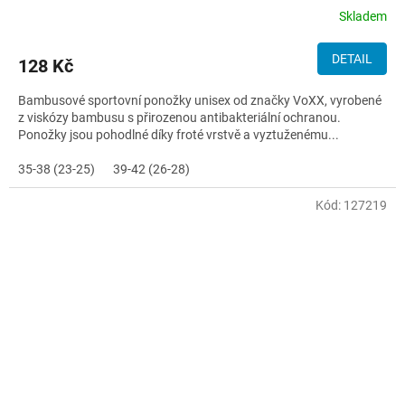
Skladem
DETAIL
128 Kč
Bambusové sportovní ponožky unisex od značky VoXX, vyrobené
z viskózy bambusu s přirozenou antibakteriální ochranou.
Ponožky jsou pohodlné díky froté vrstvě a vyztuženému...
35-38 (23-25)
39-42 (26-28)
Kód:
127219