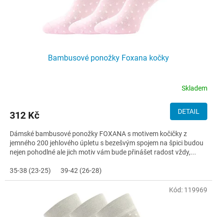
ů
Bambusové ponožky Foxana kočky
Skladem
DETAIL
312 Kč
Dámské bambusové ponožky FOXANA s motivem kočičky z
jemného 200 jehlového úpletu s bezešvým spojem na špici budou
nejen pohodlné ale jich motiv vám bude přinášet radost vždy,...
35-38 (23-25)
39-42 (26-28)
Kód:
119969