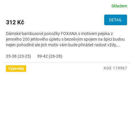
Skladem
DETAIL
312 Kč
Dámské bambusové ponožky FOXANA s motivem pejska z
jemného 200 jehlového úpletu s bezešvým spojem na špici budou
nejen pohodlné ale jich motiv vám bude přinášet radost vždy,...
35-38 (23-25)
39-42 (26-28)
Kód:
119967
Výprodej