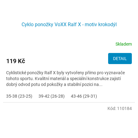
Cyklo ponožky VoXX Ralf X - motiv krokodýl
Skladem
DETAIL
119 Kč
Cyklistické ponožky Ralf X byly vytvořeny přímo pro vyznavače
tohoto sportu. Kvalitní materiál a speciální konstrukce zajistí
dobrý odvod potu od pokožky a stabilní pozici na...
35-38 (23-25)
39-42 (26-28)
43-46 (29-31)
Kód:
110184