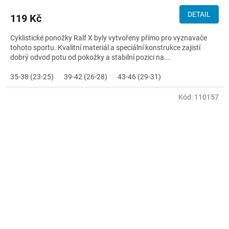
DETAIL
119 Kč
Cyklistické ponožky Ralf X byly vytvořeny přímo pro vyznavače
tohoto sportu. Kvalitní materiál a speciální konstrukce zajistí
dobrý odvod potu od pokožky a stabilní pozici na...
35-38 (23-25)
39-42 (26-28)
43-46 (29-31)
Kód:
110157