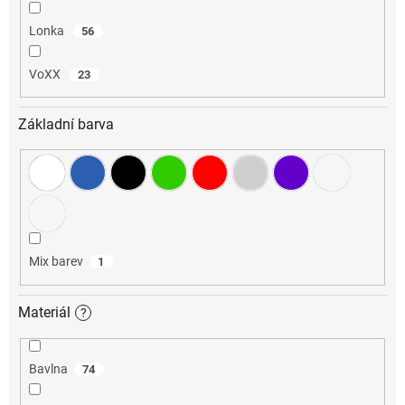
Lonka
56
VoXX
23
Základní barva
Mix barev
1
Materiál
?
Bavlna
74