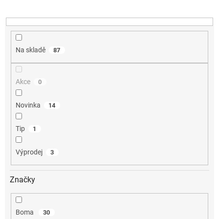
t
ů
Na skladě
87
Akce
0
Novinka
14
Tip
1
Výprodej
3
Značky
Boma
30