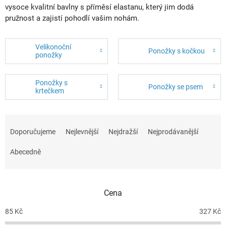
vysoce kvalitní bavlny s příměsí elastanu, který jim dodá
pružnost a zajistí pohodlí vašim nohám.
Velikonoční
Ponožky s kočkou
ponožky
Ponožky s
Ponožky se psem
krtečkem
Ř
a
Doporučujeme
Nejlevnější
Nejdražší
Nejprodávanější
z
e
Abecedně
n
í
p
r
Cena
o
d
85
Kč
327
Kč
u
k