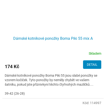
Dámské kotníkové ponožky Boma Piki 55 mix A
Skladem
DETAIL
174 Kč
Dámské kotníkové ponožky Boma Piki 55 jsou slabé ponožky se
vzorem kočiček. Tyto ponožky by neměly chybět ve vašem
šatníku, pokud jste příznivkyní těchto čtyřnohých mazlíčků....
39-42 (26-28)
Kód:
114997