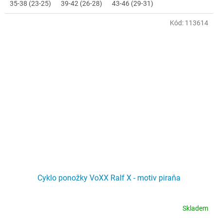
35-38 (23-25)
39-42 (26-28)
43-46 (29-31)
Kód:
113614
Cyklo ponožky VoXX Ralf X - motiv piraňa
Skladem