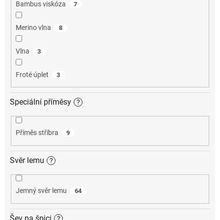
Bambus viskóza
7
Merino vlna
8
Vlna
3
Froté úplet
3
Speciální příměsy
?
Příměs stříbra
9
Svěr lemu
?
Jemný svěr lemu
64
Šev na špici
?