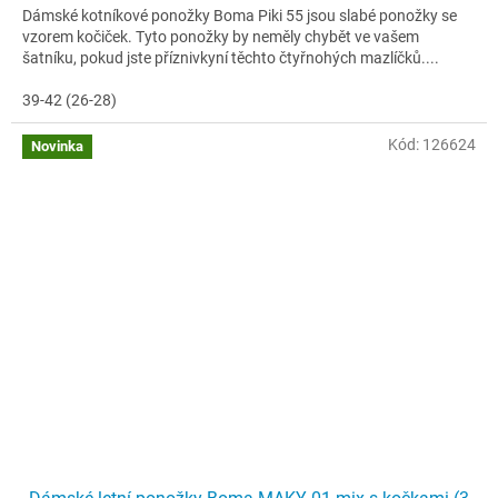
Dámské kotníkové ponožky Boma Piki 55 jsou slabé ponožky se
vzorem kočiček. Tyto ponožky by neměly chybět ve vašem
šatníku, pokud jste příznivkyní těchto čtyřnohých mazlíčků....
39-42 (26-28)
Kód:
126624
Novinka