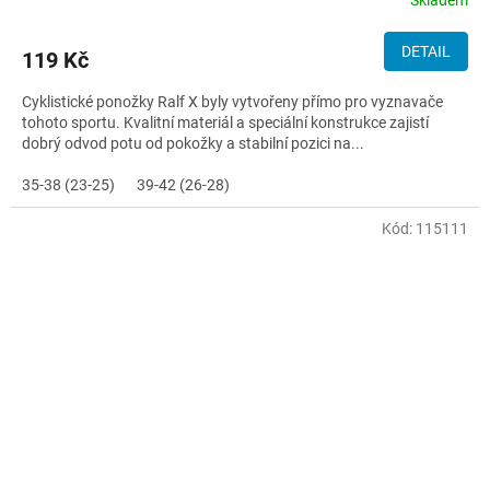
DETAIL
119 Kč
Cyklistické ponožky Ralf X byly vytvořeny přímo pro vyznavače
tohoto sportu. Kvalitní materiál a speciální konstrukce zajistí
dobrý odvod potu od pokožky a stabilní pozici na...
35-38 (23-25)
39-42 (26-28)
Kód:
115111