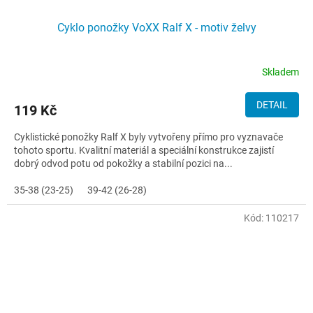
Cyklo ponožky VoXX Ralf X - motiv želvy
Skladem
DETAIL
119 Kč
Cyklistické ponožky Ralf X byly vytvořeny přímo pro vyznavače
tohoto sportu. Kvalitní materiál a speciální konstrukce zajistí
dobrý odvod potu od pokožky a stabilní pozici na...
35-38 (23-25)
39-42 (26-28)
Kód:
110217