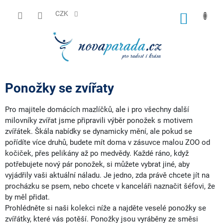
Přejít
na
CZK
NÁKUP
obsah
KOŠÍK
Ponožky se zvířaty
Pro majitele domácích mazlíčků, ale i pro všechny další
milovníky zvířat jsme připravili výběr ponožek s motivem
zvířátek. Škála nabídky se dynamicky mění, ale pokud se
pořídíte více druhů, budete mít doma v zásuvce malou ZOO od
kočiček, přes pelikány až po medvědy. Každé ráno, když
potřebujete nový pár ponožek, si můžete vybrat jiné, aby
vyjádřily vaši aktuální náladu. Je jedno, zda právě chcete jít na
procházku se psem, nebo chcete v kanceláři naznačit šéfovi, že
by měl přidat.
Prohlédněte si naši kolekci níže a najděte veselé ponožky se
zvířátky, které vás potěší. Ponožky jsou vyráběny ze směsi