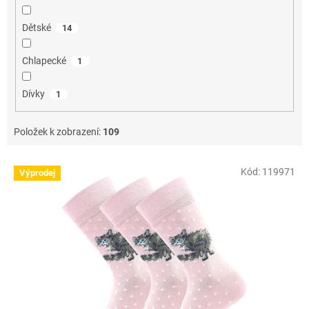
Dětské
14
Chlapecké
1
Dívky
1
Položek k zobrazení:
109
V
Kód:
119971
Výprodej
ý
p
i
s
p
r
o
d
u
k
t