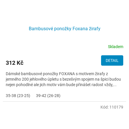
Bambusové ponožky Foxana žirafy
Skladem
DETAIL
312 Kč
Dámské bambusové ponožky FOXANA s motivem žirafy z
jemného 200 jehlového úpletu s bezešvým spojem na špici budou
nejen pohodlné ale jich motiv vám bude přinášet radost vždy,...
35-38 (23-25)
39-42 (26-28)
Kód:
110179