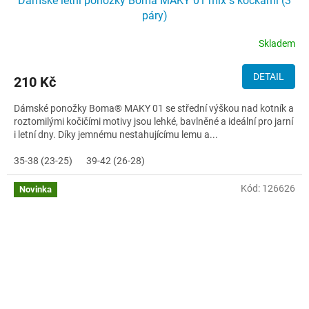
Dámské letní ponožky Boma MAKY 01 mix s kočkami (3
páry)
Skladem
DETAIL
210 Kč
Dámské ponožky Boma® MAKY 01 se střední výškou nad kotník a
roztomilými kočičími motivy jsou lehké, bavlněné a ideální pro jarní
i letní dny. Díky jemnému nestahujícímu lemu a...
35-38 (23-25)
39-42 (26-28)
Kód:
126626
Novinka