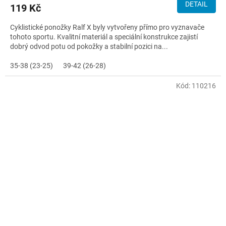
DETAIL
119 Kč
Cyklistické ponožky Ralf X byly vytvořeny přímo pro vyznavače
tohoto sportu. Kvalitní materiál a speciální konstrukce zajistí
dobrý odvod potu od pokožky a stabilní pozici na...
35-38 (23-25)
39-42 (26-28)
Kód:
110216