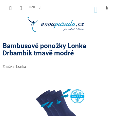
Přejít
na
CZK
NÁKUP
obsah
KOŠÍK
Bambusové ponožky Lonka
Drbambik tmavě modré
Značka:
Lonka