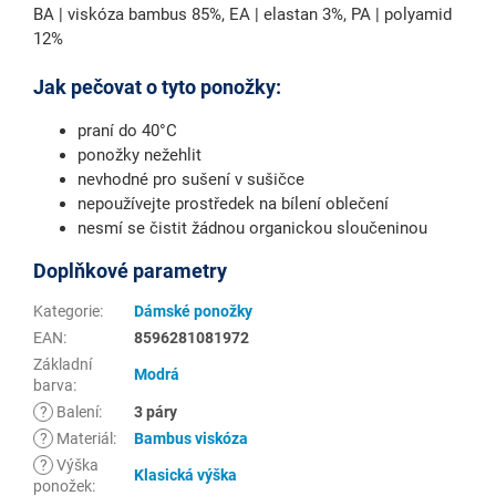
BA | viskóza bambus 85%, EA | elastan 3%, PA | polyamid
12%
Jak pečovat o tyto ponožky:
praní do 40°C
ponožky nežehlit
nevhodné pro sušení v sušičce
nepoužívejte prostředek na bílení oblečení
nesmí se čistit žádnou organickou sloučeninou
Doplňkové parametry
Kategorie
:
Dámské ponožky
EAN
:
8596281081972
Základní
Modrá
barva
:
?
Balení
:
3 páry
?
Materiál
:
Bambus viskóza
?
Výška
Klasická výška
ponožek
: