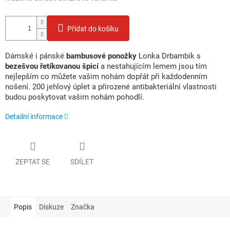
Přidat do košíku
Dámské i pánské
bambusové ponožky
Lonka Drbambik s
bezešvou řetíkovanou špicí
a nestahujícím lemem jsou tím
nejlepším co můžete vašim nohám dopřát při každodenním
nošení. 200 jehlový úplet a přirozené antibakteriální vlastnosti
budou poskytovat vašim nohám pohodlí.
Detailní informace
ZEPTAT SE
SDÍLET
Popis
Diskuze
Značka