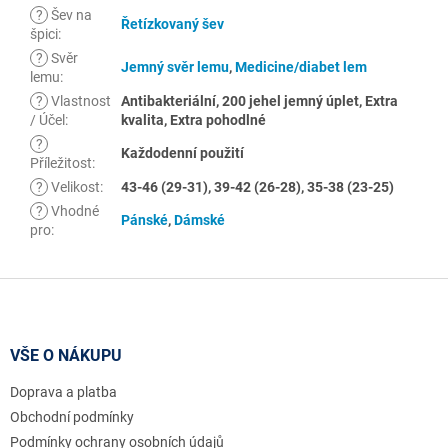
?
Šev na
Řetízkovaný šev
špici
:
?
Svěr
Jemný svěr lemu
,
Medicine/diabet lem
lemu
:
?
Vlastnost
Antibakteriální, 200 jehel jemný úplet, Extra
/ Účel
:
kvalita, Extra pohodlné
?
Každodenní použití
Příležitost
:
?
Velikost
:
43-46 (29-31), 39-42 (26-28), 35-38 (23-25)
?
Vhodné
Pánské
,
Dámské
pro
:
Z
á
p
a
VŠE O NÁKUPU
t
Doprava a platba
í
Obchodní podmínky
Podmínky ochrany osobních údajů