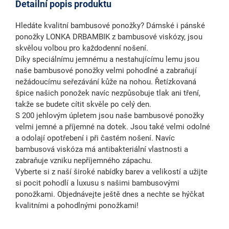
Detailní popis produktu
Hledáte kvalitní bambusové ponožky? Dámské i pánské
ponožky LONKA DRBAMBIK z bambusové viskózy, jsou
skvělou volbou pro každodenní nošení.
Díky speciálnímu jemnému a
nestahujícímu lemu
jsou
naše bambusové ponožky velmi pohodlné a zabraňují
nežádoucímu seřezávání kůže na nohou. Řetízkovaná
špice našich ponožek navíc nezpůsobuje tlak ani tření,
takže se budete cítit skvěle po celý den.
S
200 jehlovým úpletem
jsou naše bambusové ponožky
velmi jemné a příjemné na dotek. Jsou také velmi odolné
a odolají opotřebení i při častém nošení. Navíc
bambusová viskóza má
antibakteriální vlastnosti
a
zabraňuje vzniku nepříjemného zápachu.
Vyberte si z naší široké nabídky barev a velikostí a užijte
si pocit pohodlí a luxusu s našimi bambusovými
ponožkami. Objednávejte ještě dnes a nechte se hýčkat
kvalitními a pohodlnými ponožkami!