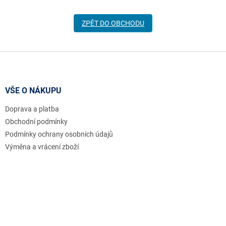
ZPĚT DO OBCHODU
Z
á
p
a
VŠE O NÁKUPU
t
Doprava a platba
í
Obchodní podmínky
Podmínky ochrany osobních údajů
Výměna a vrácení zboží