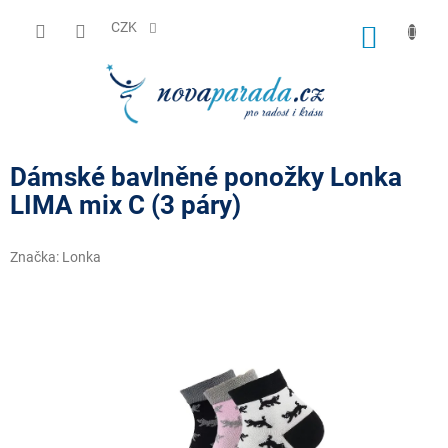
Přejít
na
CZK
NÁKUP
obsah
KOŠÍK
Dámské bavlněné ponožky Lonka
LIMA mix C (3 páry)
Značka:
Lonka