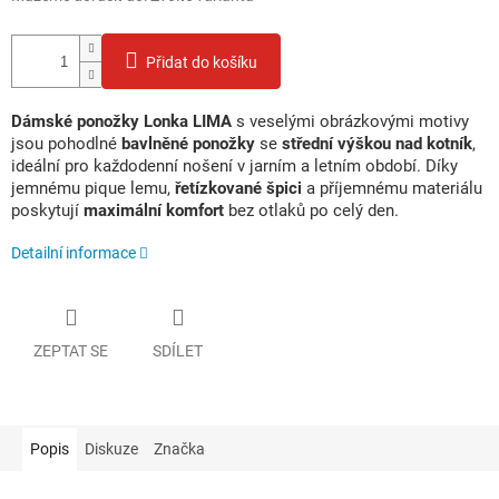
Přidat do košíku
Dámské ponožky Lonka LIMA
s veselými obrázkovými motivy
jsou pohodlné
bavlněné ponožky
se
střední výškou nad kotník
,
ideální pro každodenní nošení v jarním a letním období. Díky
jemnému pique lemu,
řetízkované špici
a příjemnému materiálu
poskytují
maximální komfort
bez otlaků po celý den.
Detailní informace
ZEPTAT SE
SDÍLET
Popis
Diskuze
Značka