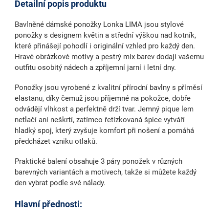
Detailní popis produktu
Bavlněné dámské ponožky Lonka LIMA
jsou stylové
ponožky s designem květin a
střední výškou nad kotník
,
které přinášejí pohodlí i originální vzhled pro každý den.
Hravé obrázkové motivy a pestrý mix barev dodají vašemu
outfitu osobitý nádech a zpříjemní jarní i letní dny.
Ponožky jsou vyrobené
z kvalitní přírodní bavlny
s příměsí
elastanu, díky čemuž jsou příjemné na pokožce, dobře
odvádějí vlhkost a perfektně drží tvar. Jemný pique lem
netlačí ani neškrtí, zatímco
řetízkovaná špice vytváří
hladký spoj
, který zvyšuje komfort při nošení a pomáhá
předcházet vzniku otlaků.
Praktické balení obsahuje 3 páry ponožek v různých
barevných variantách a motivech, takže si můžete každý
den vybrat podle své nálady.
Hlavní přednosti: