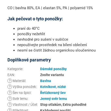
CO | bavlna 80%, EA | elastan 5%, PA | polyamid 15%
Jak pečovat o tyto ponožky:
praní do 40°C
ponožky nežehlit
nevhodné pro sušení v sušičce
nepoužívejte prostředek na bílení oblečení
nesmí se čistit žádnou organickou sloučeninou
Doplňkové parametry
Kategorie
:
Dámské ponožky
EAN
:
Zvolte variantu
?
Materiál
:
Bavlna
?
Výška ponožek
:
Kotníkové, nízké
?
Šev na špici
:
Řetízkovaný šev
?
Svěr lemu
:
Jemný svěr lemu
?
Vlastnost / Účel
:
Stop otlakům, Extra pohodlné
?
Příležitost
:
Každodenní použití