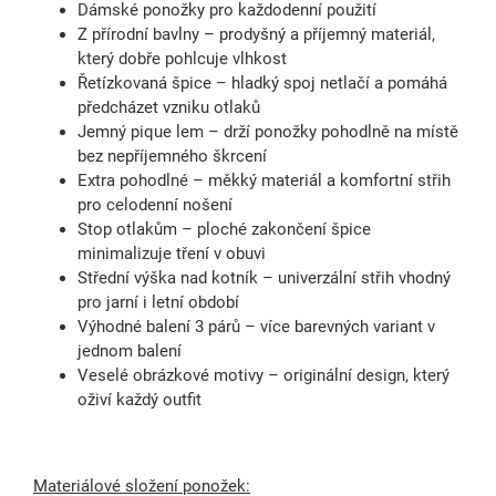
Dámské ponožky
pro každodenní použití
Z přírodní bavlny
– prodyšný a příjemný materiál,
který dobře pohlcuje vlhkost
Řetízkovaná špice
– hladký spoj netlačí a pomáhá
předcházet vzniku otlaků
Jemný pique lem
– drží ponožky pohodlně na místě
bez nepříjemného škrcení
Extra pohodlné
– měkký materiál a komfortní střih
pro celodenní nošení
Stop otlakům
– ploché zakončení špice
minimalizuje tření v obuvi
Střední výška nad kotník
– univerzální střih vhodný
pro jarní i letní období
Výhodné balení 3 párů
– více barevných variant v
jednom balení
Veselé obrázkové motivy – originální design, který
oživí každý outfit
Materiálové složení ponožek: