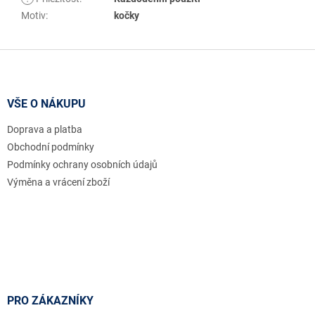
Motiv
:
kočky
Z
á
p
a
VŠE O NÁKUPU
t
Doprava a platba
í
Obchodní podmínky
Podmínky ochrany osobních údajů
Výměna a vrácení zboží
PRO ZÁKAZNÍKY