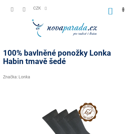
Přejít
na
CZK
NÁKUP
obsah
KOŠÍK
100% bavlněné ponožky Lonka
Habin tmavě šedé
Značka:
Lonka