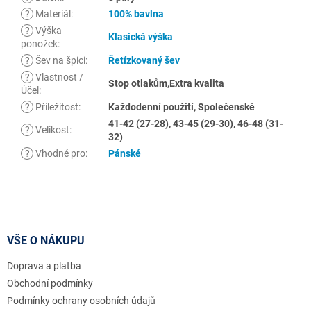
?
Materiál
:
100% bavlna
?
Výška
Klasická výška
ponožek
:
?
Šev na špici
:
Řetízkovaný šev
?
Vlastnost /
Stop otlakům,Extra kvalita
Účel
:
?
Příležitost
:
Každodenní použití, Společenské
41-42 (27-28), 43-45 (29-30), 46-48 (31-
?
Velikost
:
32)
?
Vhodné pro
:
Pánské
Z
á
p
a
VŠE O NÁKUPU
t
Doprava a platba
í
Obchodní podmínky
Podmínky ochrany osobních údajů