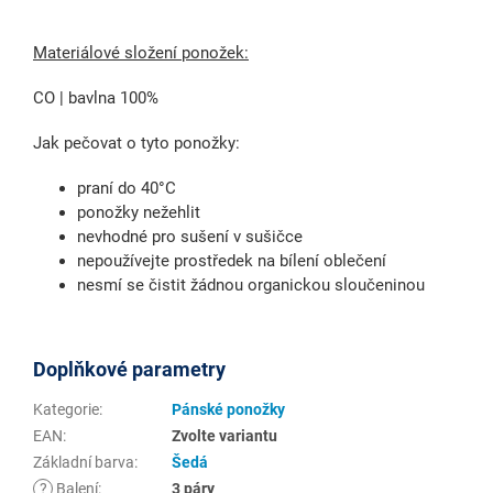
Materiálové složení ponožek:
CO | bavlna 100%
Jak pečovat o tyto ponožky:
praní do 40°C
ponožky nežehlit
nevhodné pro sušení v sušičce
nepoužívejte prostředek na bílení oblečení
nesmí se čistit žádnou organickou sloučeninou
Doplňkové parametry
Kategorie
:
Pánské ponožky
EAN
:
Zvolte variantu
Základní barva
:
Šedá
?
Balení
:
3 páry