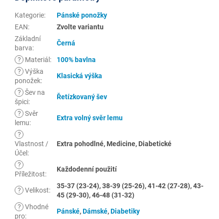
Kategorie
:
Pánské ponožky
EAN
:
Zvolte variantu
Základní
Černá
barva
:
?
Materiál
:
100% bavlna
?
Výška
Klasická výška
ponožek
:
?
Šev na
Řetízkovaný šev
špici
:
?
Svěr
Extra volný svěr lemu
lemu
:
?
Vlastnost /
Extra pohodlné, Medicine, Diabetické
Účel
:
?
Každodenní použití
Příležitost
:
35-37 (23-24), 38-39 (25-26), 41-42 (27-28), 43-
?
Velikost
:
45 (29-30), 46-48 (31-32)
?
Vhodné
Pánské
,
Dámské
,
Diabetiky
pro
: