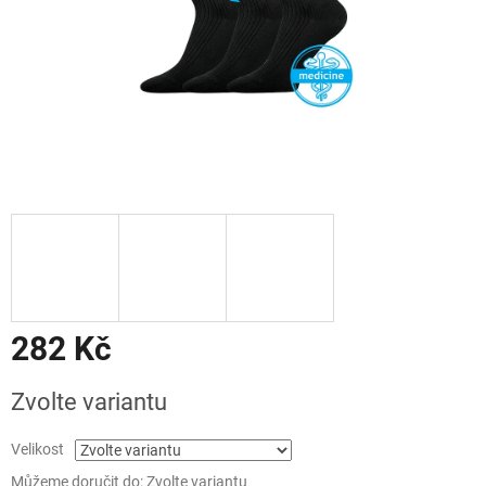
282 Kč
Měrná
Zvolte variantu
cena:
Velikost
Můžeme doručit do:
Zvolte variantu