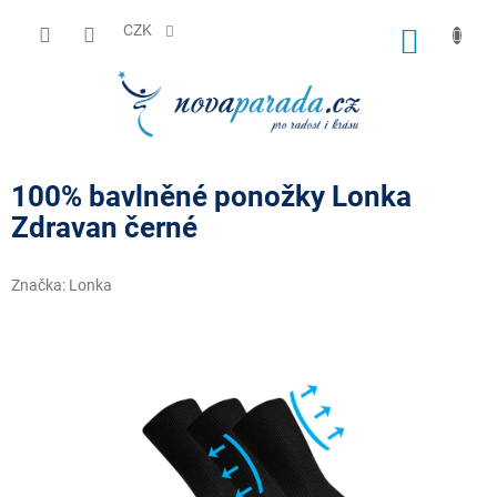
Přejít
na
CZK
NÁKUP
obsah
KOŠÍK
100% bavlněné ponožky Lonka
Zdravan černé
Značka:
Lonka