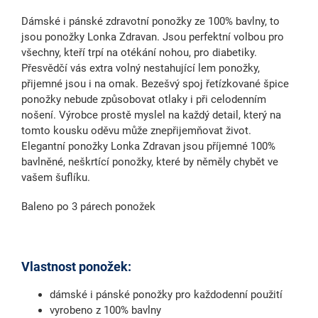
Dámské i pánské
zdravotní ponožky
ze
100% bavlny
, to
jsou ponožky Lonka Zdravan. Jsou perfektní volbou pro
všechny, kteří trpí
na otékání nohou
,
pro diabetiky
.
Přesvědčí vás extra volný nestahující lem ponožky,
přijemné jsou i na omak. Bezešvý spoj řetízkované špice
ponožky nebude způsobovat otlaky i při celodenním
nošení. Výrobce prostě myslel na každý detail, který na
tomto kousku oděvu může znepřijemňovat život.
Elegantní ponožky Lonka Zdravan jsou příjemné 100%
bavlněné, neškrtící ponožky, které by něměly chybět ve
vašem šuflíku.
Baleno po 3 párech ponožek
Vlastnost ponožek:
dámské i pánské ponožky pro každodenní použití
vyrobeno z 100% bavlny