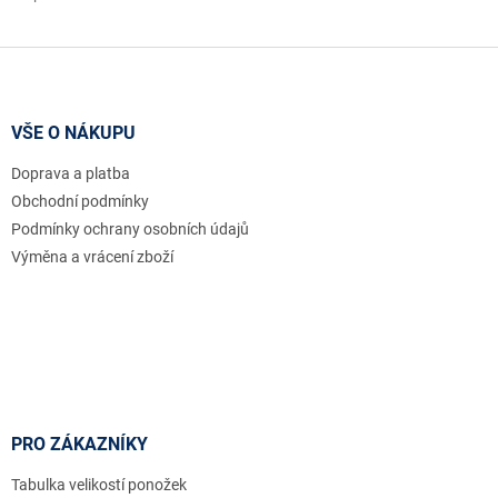
Z
á
p
a
VŠE O NÁKUPU
t
Doprava a platba
í
Obchodní podmínky
Podmínky ochrany osobních údajů
Výměna a vrácení zboží
PRO ZÁKAZNÍKY
Tabulka velikostí ponožek