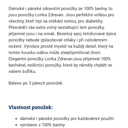
Dámské i pánské
zdravotní ponožky
ze
100% bavlny
, to
jsou ponožky Lonka Zdravan. Jsou perfektní volbou pro
všechny, kteří trpí
na otékání nohou
,
pro diabetiky
.
Přesvědčí vás extra volný nestahující lem ponožky,
přijemné jsou i na omak. Bezešvý spoj řetízkované špice
ponožky nebude způsobovat otlaky i při celodenním
nošení. Výrobce prostě myslel na každý detail, který na
tomto kousku oděvu může znepřijemňovat život.
Elegantní ponožky Lonka Zdravan jsou příjemné 100%
bavlněné, neškrtící ponožky, které by něměly chybět ve
vašem šuflíku.
Baleno po 3 párech ponožek
Vlastnost ponožek:
dámské i pánské ponožky pro každodenní použití
vyrobeno z 100% bavlny