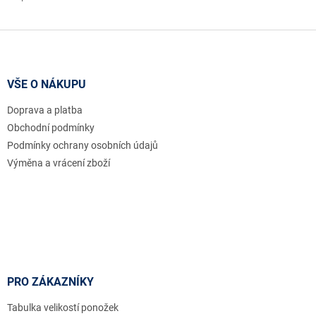
Z
á
p
a
VŠE O NÁKUPU
t
Doprava a platba
í
Obchodní podmínky
Podmínky ochrany osobních údajů
Výměna a vrácení zboží
PRO ZÁKAZNÍKY
Tabulka velikostí ponožek