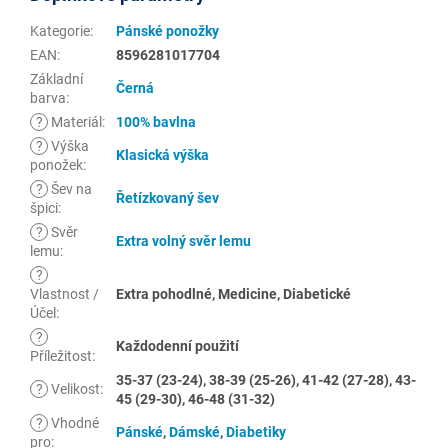
Kategorie
:
Pánské ponožky
EAN
:
8596281017704
Základní
Černá
barva
:
?
Materiál
:
100% bavlna
?
Výška
Klasická výška
ponožek
:
?
Šev na
Řetízkovaný šev
špici
:
?
Svěr
Extra volný svěr lemu
lemu
:
?
Vlastnost /
Extra pohodlné, Medicine, Diabetické
Účel
:
?
Každodenní použití
Příležitost
:
35-37 (23-24), 38-39 (25-26), 41-42 (27-28), 43-
?
Velikost
:
45 (29-30), 46-48 (31-32)
?
Vhodné
Pánské
,
Dámské
,
Diabetiky
pro
: