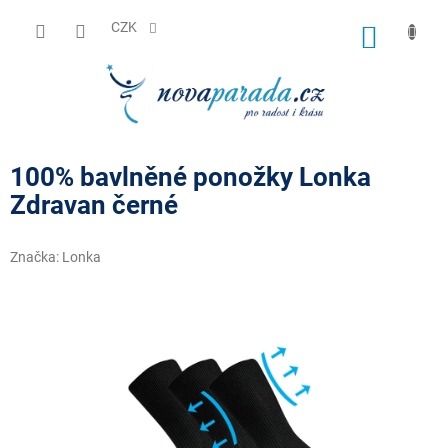
Přejít
na
CZK
NÁKUP
obsah
KOŠÍK
100% bavlněné ponožky Lonka
Zdravan černé
Značka:
Lonka