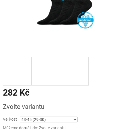
282 Kč
Měrná
Zvolte variantu
cena:
Velikost
Můžeme doručit do:
Zvolte variantu