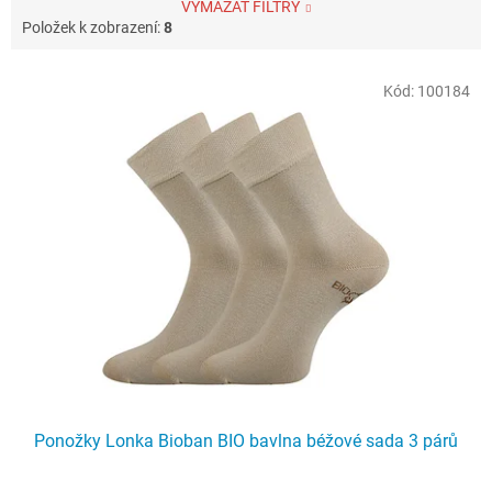
VYMAZAT FILTRY
Položek k zobrazení:
8
V
Kód:
100184
ý
p
i
s
p
r
o
d
u
k
t
ů
Ponožky Lonka Bioban BIO bavlna béžové sada 3 párů