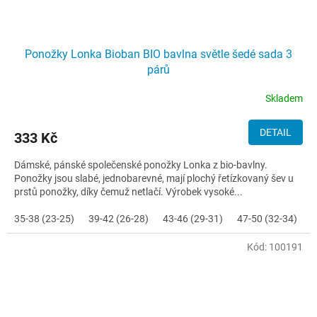
Ponožky Lonka Bioban BIO bavlna světle šedé sada 3
párů
Skladem
DETAIL
333 Kč
Dámské, pánské společenské ponožky Lonka z bio-bavlny.
Ponožky jsou slabé, jednobarevné, mají plochý řetízkovaný šev u
prstů ponožky, díky čemuž netlačí. Výrobek vysoké...
35-38 (23-25)
39-42 (26-28)
43-46 (29-31)
47-50 (32-34)
Kód:
100191