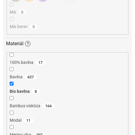
Mix
0
Mix barev
0
Materiál
?
100% bavlna
17
Bavlna
627
Bio bavlna
8
Bambus viskóza
164
Modal
11
Merino vlna
207