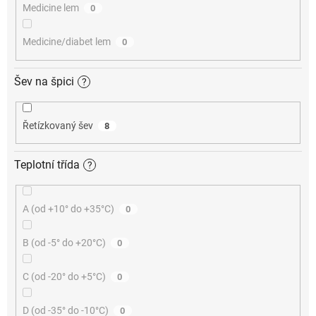
Medicine lem
0
Medicine/diabet lem
0
Šev na špici
?
Řetízkovaný šev
8
Teplotní třída
?
A (od +10° do +35°C)
0
B (od -5° do +20°C)
0
C (od -20° do +5°C)
0
D (od -35° do -10°C)
0