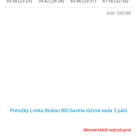
35-38 (23-25)
39-42 (26-28)
43-46 (29-31)
47-50 (32-34)
Kód:
100198
Ponožky Lonka Bioban BIO bavlna růžové sada 3 párů
Momentálně nedostupné