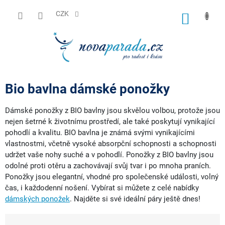
Přejít
na
CZK
NÁKUP
obsah
KOŠÍK
Bio bavlna dámské ponožky
Dámské ponožky z BIO bavlny jsou skvělou volbou, protože jsou
nejen šetrné k životnímu prostředí, ale také poskytují vynikající
pohodlí a kvalitu. BIO bavlna je známá svými vynikajícími
vlastnostmi, včetně vysoké absorpční schopnosti a schopnosti
udržet vaše nohy suché a v pohodlí. Ponožky z BIO bavlny jsou
odolné proti otěru a zachovávají svůj tvar i po mnoha praních.
Ponožky jsou elegantní, vhodné pro společenské události, volný
čas, i každodenní nošení. Vybírat si můžete z celé nabídky
dámských ponožek
. Najděte si své ideální páry ještě dnes!
Ř