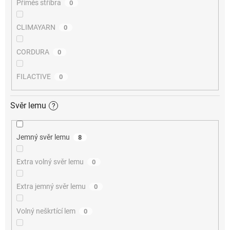
Příměs stříbra
0
CLIMAYARN
0
CORDURA
0
FILACTIVE
0
Svěr lemu
?
Jemný svěr lemu
8
Extra volný svěr lemu
0
Extra jemný svěr lemu
0
Volný neškrtící lem
0