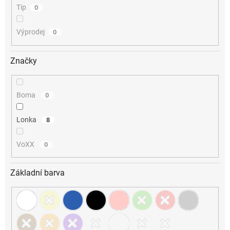
Tip
0
Výprodej
0
Značky
Boma
0
Lonka
8
VoXX
0
Základní barva