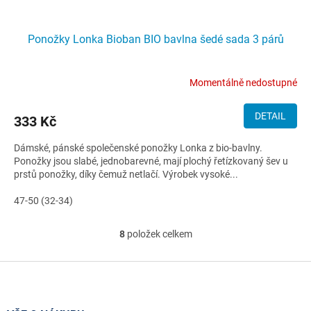
Ponožky Lonka Bioban BIO bavlna šedé sada 3 párů
Momentálně nedostupné
DETAIL
333 Kč
Dámské, pánské společenské ponožky Lonka z bio-bavlny.
Ponožky jsou slabé, jednobarevné, mají plochý řetízkovaný šev u
prstů ponožky, díky čemuž netlačí. Výrobek vysoké...
47-50 (32-34)
8
položek celkem
O
v
l
Z
á
á
d
p
a