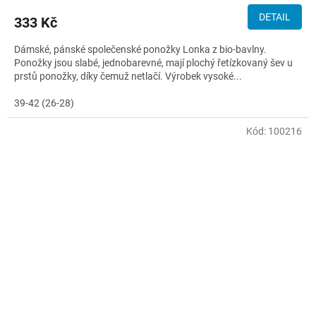
DETAIL
333 Kč
Dámské, pánské společenské ponožky Lonka z bio-bavlny.
Ponožky jsou slabé, jednobarevné, mají plochý řetízkovaný šev u
prstů ponožky, díky čemuž netlačí. Výrobek vysoké...
39-42 (26-28)
Kód:
100216