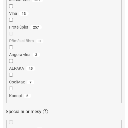
Vlna
13
Froté úplet
257
Příměs stříbra
0
Angora vlna
3
ALPAKA
45
CoolMax
7
Konopí
5
Speciální příměsy
?