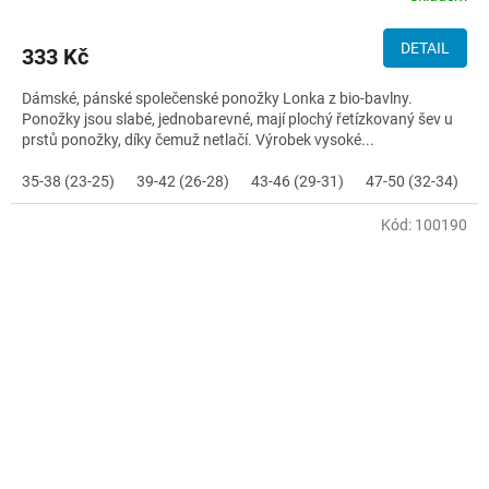
DETAIL
333 Kč
Dámské, pánské společenské ponožky Lonka z bio-bavlny.
Ponožky jsou slabé, jednobarevné, mají plochý řetízkovaný šev u
prstů ponožky, díky čemuž netlačí. Výrobek vysoké...
35-38 (23-25)
39-42 (26-28)
43-46 (29-31)
47-50 (32-34)
Kód:
100190