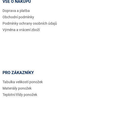
a
VŠE O NÁKUPU
c
t
í
Doprava a platba
í
p
r
Obchodní podmínky
v
Podmínky ochrany osobních údajů
k
Výměna a vrácení zboží
y
v
ý
p
i
s
u
PRO ZÁKAZNÍKY
Tabulka velikostí ponožek
Materiály ponožek
Teplotní třídy ponožek