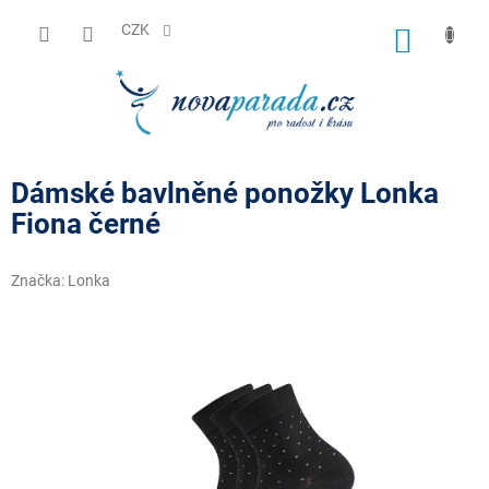
Přejít
na
CZK
NÁKUP
obsah
KOŠÍK
Dámské bavlněné ponožky Lonka
Fiona černé
Značka:
Lonka