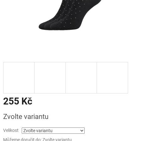
255 Kč
Měrná
Zvolte variantu
cena:
Velikost
Můžeme doručit do:
Zvolte variantu