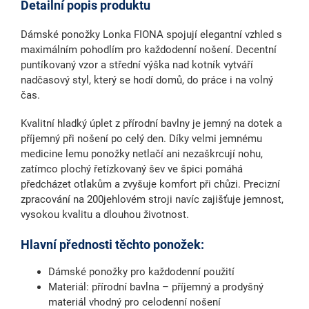
Detailní popis produktu
Dámské ponožky Lonka FIONA
spojují elegantní vzhled s
maximálním pohodlím pro každodenní nošení. Decentní
puntíkovaný vzor a
střední výška nad kotník
vytváří
nadčasový styl, který se hodí domů, do práce i na volný
čas.
Kvalitní
hladký úplet z přírodní bavlny
je jemný na dotek a
příjemný při nošení po celý den. Díky velmi jemnému
medicine lemu ponožky netlačí ani nezaškrcují nohu
,
zatímco
plochý řetízkovaný šev
ve špici pomáhá
předcházet otlakům a zvyšuje komfort při chůzi. Precizní
zpracování na 200jehlovém stroji navíc zajišťuje jemnost,
vysokou kvalitu a dlouhou životnost.
Hlavní přednosti těchto ponožek:
Dámské ponožky pro každodenní použití
Materiál: přírodní bavlna
– příjemný a prodyšný
materiál vhodný pro celodenní nošení