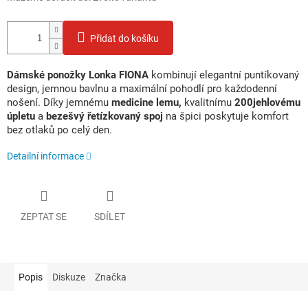
Přidat do košíku
Dámské ponožky Lonka FIONA
kombinují elegantní puntíkovaný
design, jemnou bavlnu a maximální pohodlí pro každodenní
nošení. Díky jemnému
medicine lemu,
kvalitnímu
200jehlovému
úpletu
a
bezešvý řetízkovaný spoj
na špici poskytuje komfort
bez otlaků po celý den.
Detailní informace
ZEPTAT SE
SDÍLET
Popis
Diskuze
Značka