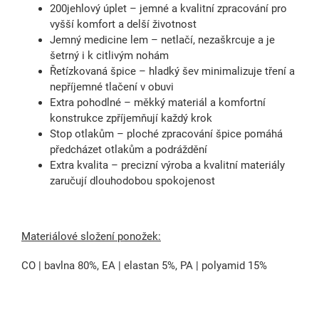
200jehlový úplet
– jemné a kvalitní zpracování pro
vyšší komfort a delší životnost
Jemný medicine lem
– netlačí, nezaškrcuje a je
šetrný i k citlivým nohám
Řetízkovaná špice
– hladký šev minimalizuje tření a
nepříjemné tlačení v obuvi
Extra pohodlné
– měkký materiál a komfortní
konstrukce zpříjemňují každý krok
Stop otlakům
– ploché zpracování špice pomáhá
předcházet otlakům a podráždění
Extra kvalita
– precizní výroba a kvalitní materiály
zaručují dlouhodobou spokojenost
Materiálové složení ponožek:
CO | bavlna 80%, EA | elastan 5%, PA | polyamid 15%