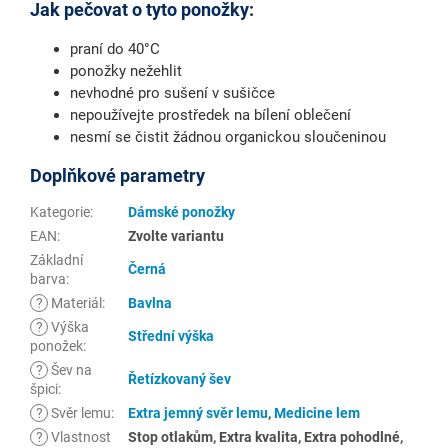
Jak pečovat o tyto ponožky:
praní do 40°C
ponožky nežehlit
nevhodné pro sušení v sušičce
nepoužívejte prostředek na bílení oblečení
nesmí se čistit žádnou organickou sloučeninou
Doplňkové parametry
Kategorie
:
Dámské ponožky
EAN
:
Zvolte variantu
Základní
Černá
barva
:
?
Materiál
:
Bavlna
?
Výška
Střední výška
ponožek
:
?
Šev na
Řetízkovaný šev
špici
:
?
Svěr lemu
:
Extra jemný svěr lemu
,
Medicine lem
?
Vlastnost
Stop otlakům, Extra kvalita, Extra pohodlné,