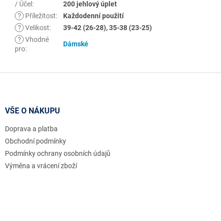
/ Účel
:
200 jehlový úplet
?
Příležitost
:
Každodenní použití
?
Velikost
:
39-42 (26-28), 35-38 (23-25)
?
Vhodné
Dámské
pro
:
Z
á
p
a
VŠE O NÁKUPU
t
Doprava a platba
í
Obchodní podmínky
Podmínky ochrany osobních údajů
Výměna a vrácení zboží