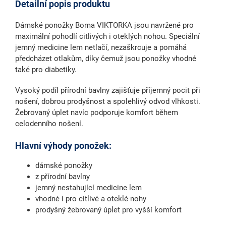
Detailní popis produktu
Dámské ponožky Boma VIKTORKA
jsou navržené pro
maximální
pohodlí citlivých i oteklých nohou
. Speciální
jemný medicine lem
netlačí, nezaškrcuje a pomáhá
předcházet otlakům, díky čemuž jsou ponožky
vhodné
také pro diabetiky
.
Vysoký podíl přírodní bavlny zajišťuje příjemný pocit při
nošení, dobrou prodyšnost a spolehlivý odvod vlhkosti.
Žebrovaný úplet
navíc podporuje komfort během
celodenního nošení.
Hlavní výhody ponožek:
dámské ponožky
z přírodní bavlny
jemný nestahující medicine lem
vhodné i pro citlivé a oteklé nohy
prodyšný žebrovaný úplet pro vyšší komfort