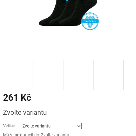
261 Kč
Měrná
Zvolte variantu
cena:
Velikost
Můžeme doručit do:
Zvolte variantu