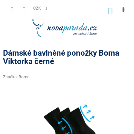
Přejít
na
CZK
NÁKUP
obsah
KOŠÍK
Dámské bavlněné ponožky Boma
Viktorka černé
Značka:
Boma