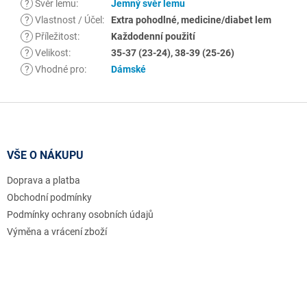
?
Svěr lemu
:
Jemný svěr lemu
?
Vlastnost / Účel
:
Extra pohodlné, medicine/diabet lem
?
Příležitost
:
Každodenní použití
?
Velikost
:
35-37 (23-24), 38-39 (25-26)
?
Vhodné pro
:
Dámské
Z
á
p
a
VŠE O NÁKUPU
t
Doprava a platba
í
Obchodní podmínky
Podmínky ochrany osobních údajů
Výměna a vrácení zboží