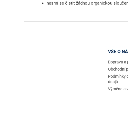
nesmí se čistit žádnou organickou slouče
Z
á
p
a
t
VŠE O N
í
Doprava a 
Obchodní 
Podmínky 
údajů
Výměna a v