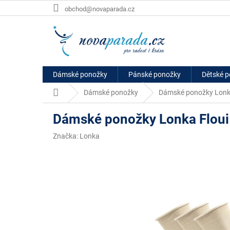
Přejít
obchod@novaparada.cz
na
obsah
Dámské ponožky
Pánské ponožky
Dětské 
Domů
Dámské ponožky
Dámské ponožky Lonka
Dámské ponožky Lonka Floui
Značka:
Lonka