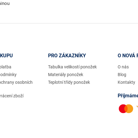
ninou
ÁKUPU
PRO ZÁKAZNÍKY
O NOVÁ 
platba
Tabulka velikostí ponožek
O nás
podmínky
Materiály ponožek
Blog
ochrany osobních
Teplotní třídy ponožek
Kontakty
Příjmáme
rácení zboží