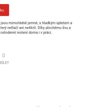
íku
jsou mimořádně jemné, s hladkým úpletem a
rý netlačí ani neškrtí. Díky plochému švu a
o celodenní nošení doma i v práci.
DÍLET