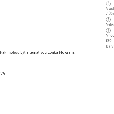
?
Vlas
/ Úče
?
Velik
?
Vho
pro
:
Barv
 Pak mohou být alternativou Lonka Flowrana.
 15%