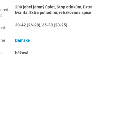
200 jehel jemný úplet, Stop otlakům, Extra
tnost
kvalita, Extra pohodlné, řetízkovaná špice
l
:
39-42 (26-28), 35-38 (23-25)
ost
:
dné
Dámské
a
:
béžová