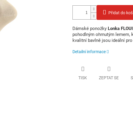
Přidat do koš
Dámské ponožky
Lonka FLOUI
pohodlným ohrnutým lemem, kte
kvalitní bavlně jsou ideální pr
Detailní informace
TISK
ZEPTAT SE
S