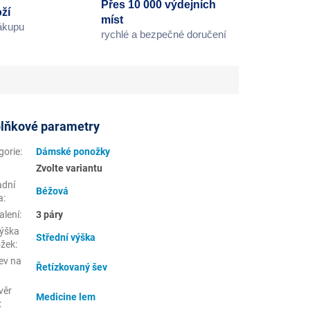
Přes 10 000 výdejních
ží
míst
nákupu
rychlé a bezpečné doručení
lňkové parametry
gorie
:
Dámské ponožky
Zvolte variantu
adní
Béžová
a
:
alení
:
3 páry
ýška
Střední výška
žek
:
ev na
Řetízkovaný šev
:
věr
Medicine lem
: