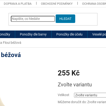
DOPRAVA A PLATBA
OBCHODNÍ PODMÍNKY
OCHRANA OSOBN
HLEDAT
ponožky
Ponožky dle barvy
Ponožky dle účelu
Veselé p
 Floui béžová
 béžová
255 Kč
Měrná
Zvolte variantu
cena:
Velikost
Můžeme doručit do:
Zvolte varia