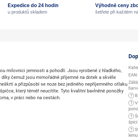
Expedice do 24 hodin
Výhodné ceny zbo
u produktů skladem
šetřete při každém 
Dop
Kate
ou milovnici jemnosti a pohodlí. Jsou vyrobené z hladkého,
EAN
:
ji, díky čemuž jsou mimořádně
příjemné na dotek a skvěle
Zákl
 neškrtí a přizpůsobí se noze bez jediného nepříjemného otlaku.
barv
špičce, který téměř neucítíte. Tyto kvalitní bavlněné ponožky
?
B
doma, v práci nebo na cestách.
?
V
pono
?
Š
špici
?
S
lemu