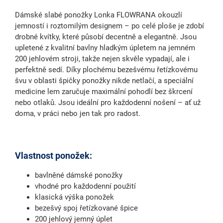
Dámské slabé ponožky
Lonka FLOWRANA
okouzlí
jemností i roztomilým designem – po celé ploše je zdobí
drobné kvítky, které působí decentně a elegantně. Jsou
upletené z kvalitní bavlny hladkým úpletem na jemném
200 jehlovém stroji, takže nejen skvěle vypadají, ale i
perfektně sedí. Díky plochému
bezešvému řetízkovému
švu
v oblasti špičky ponožky nikde netlačí, a speciální
medicine lem
zaručuje maximální pohodlí bez škrcení
nebo otlaků. Jsou ideální pro každodenní nošení – ať už
doma, v práci nebo jen tak pro radost.
Vlastnost ponožek:
bavlněné dámské ponožky
vhodné pro každodenní použití
klasická výška ponožek
bezešvý spoj řetízkované špice
200 jehlový jemný úplet