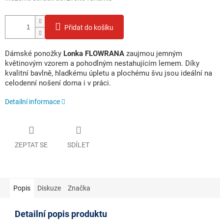
Přidat do košíku
Dámské
ponožky
Lonka
FLOWRANA
zaujmou
jemným
květinovým
vzorem
a
pohodlným
nestahujícím
lemem.
Díky
kvalitní
bavlně,
hladkému
úpletu
a
plochému
švu
jsou
ideální
na
celodenní
nošení
doma
i
v
práci.
Detailní informace
ZEPTAT SE
SDÍLET
Popis
Diskuze
Značka
Detailní popis produktu