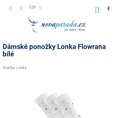
Přejít
na
CZK
NÁKUP
obsah
KOŠÍK
Dámské ponožky Lonka Flowrana
bílé
Značka:
Lonka