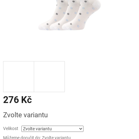
276 Kč
Měrná
Zvolte variantu
cena:
Velikost
Můžeme doručit do:
Zvolte variantu