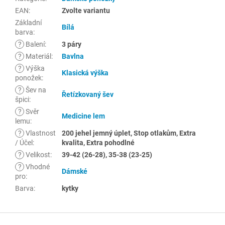
EAN
:
Zvolte variantu
Základní
Bílá
barva
:
?
Balení
:
3 páry
?
Materiál
:
Bavlna
?
Výška
Klasická výška
ponožek
:
?
Šev na
Řetízkovaný šev
špici
:
?
Svěr
Medicine lem
lemu
:
?
Vlastnost
200 jehel jemný úplet, Stop otlakům, Extra
/ Účel
:
kvalita, Extra pohodlné
?
Velikost
:
39-42 (26-28), 35-38 (23-25)
?
Vhodné
Dámské
pro
:
Barva
:
kytky
Z