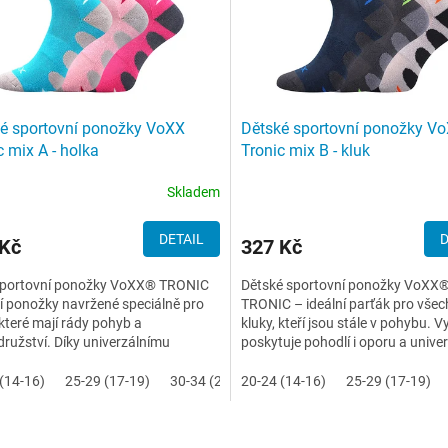
é sportovní ponožky VoXX
Dětské sportovní ponožky V
c mix A - holka
Tronic mix B - kluk
Skladem
DETAIL
D
 Kč
327 Kč
 sportovní ponožky VoXX® TRONIC
Dětské sportovní ponožky VoXX
í ponožky navržené speciálně pro
TRONIC – ideální parťák pro vše
 které mají rády pohyb a
kluky, kteří jsou stále v pohybu. Vy
ružství. Díky univerzálnímu
poskytuje pohodlí i oporu a univer
ení se stanou věrným...
využití z nich dělá...
(14-16)
25-29 (17-19)
30-34 (20-22)
20-24 (14-16)
35-38 (23-25)
25-29 (17-19)
O
v