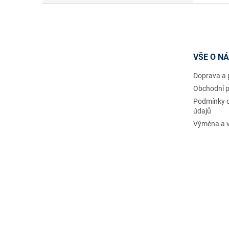
Z
á
p
a
t
VŠE O N
í
Doprava a 
Obchodní 
Podmínky 
údajů
Výměna a v