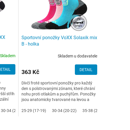
oXX
Sportovní ponožky VoXX Solaxik mix
B - holka
Skladem
Skladem u dodavatele
ETAIL
DETAIL
363 Kč
®
Dívčí froté sportovní ponožky pro každý
chny
den s polstrovanými zónami, které chrání
šší střih
nohu proti otlakům a puchýřům. Ponožky
zální
jsou anatomicky tvarované na levou a
pravou nohu....
30-34 (20-22)
25-29 (17-19)
35-38 (23-25)
30-34 (20-22)
35-38 (23-25)