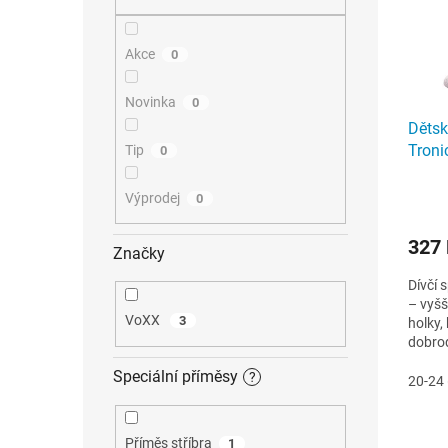
n
p
u
r
e
k
o
l
t
Akce
0
d
ů
u
k
Novinka
0
t
Dětsk
ů
Troni
Tip
0
Výprodej
0
327
Značky
Dívčí
– vyšš
VoXX
3
holky,
dobrod
proved
Speciální příměsy
?
20-24 
Příměs stříbra
1