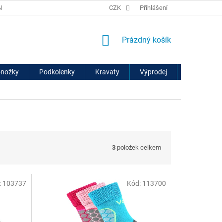
ÍCH ÚDAJŮ
VRÁCENÍ ZBOŽÍ A REKLAMACE
CZK
Přihlášení
NÁKUPNÍ
Prázdný košík
KOŠÍK
onožky
Podkolenky
Kravaty
Výprodej
Značky
3
položek celkem
:
103737
Kód:
113700