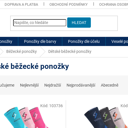
DOPRAVA A PLATBA
OBCHODNÍ PODMÍNKY
OCHRANA OSOBN
HLEDAT
ponožky
Ponožky dle barvy
Ponožky dle účelu
Veselé p
Běžecké ponožky
Dětské běžecké ponožky
ské běžecké ponožky
učujeme
Nejlevnější
Nejdražší
Nejprodávanější
Abecedně
Kód:
103736
Kód