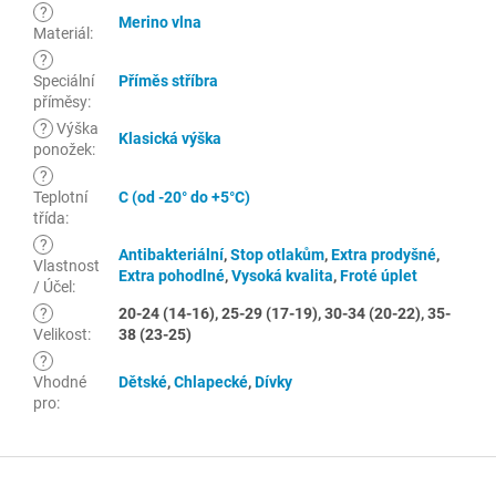
?
Merino vlna
Materiál
:
?
Speciální
Příměs stříbra
příměsy
:
?
Výška
Klasická výška
ponožek
:
?
Teplotní
C (od -20° do +5°C)
třída
:
?
Antibakteriální
,
Stop otlakům
,
Extra prodyšné
,
Vlastnost
Extra pohodlné
,
Vysoká kvalita
,
Froté úplet
/ Účel
:
?
20-24 (14-16), 25-29 (17-19), 30-34 (20-22), 35-
Velikost
:
38 (23-25)
?
Vhodné
Dětské
,
Chlapecké
,
Dívky
pro
:
Z
á