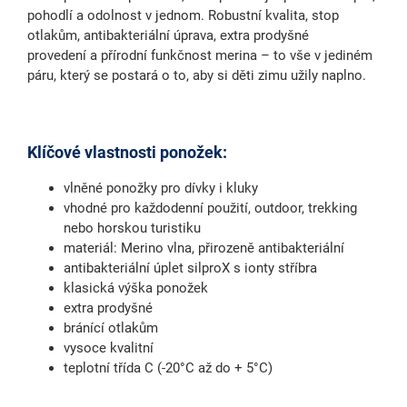
pohodlí a odolnost v jednom. Robustní kvalita,
stop
otlakům
,
antibakteriální úprava
,
extra prodyšné
provedení
a přírodní funkčnost merina – to vše v jediném
páru, který se postará o to, aby si děti zimu užily naplno.
Klíčové vlastnosti ponožek:
vlněné ponožky pro dívky i kluky
vhodné pro každodenní použití, outdoor, trekking
nebo horskou turistiku
materiál: Merino vlna, přirozeně antibakteriální
antibakteriální úplet silproX s ionty stříbra
klasická výška ponožek
extra prodyšné
bránící otlakům
vysoce kvalitní
teplotní třída C (-20°C až do + 5°C)