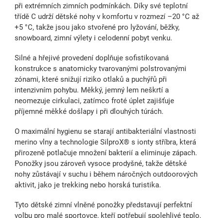
při extrémních zimních podmínkách. Díky své
teplotní
třídě C
udrží dětské nohy v komfortu v rozmezí
–20 °C až
+5 °C
, takže jsou jako stvořené pro lyžování, běžky,
snowboard, zimní výlety i celodenní pobyt venku.
Silné a hřejivé provedení doplňuje sofistikovaná
konstrukce s
anatomicky tvarovanými polstrovanými
zónami
, které snižují riziko otlaků a puchýřů při
intenzivním pohybu. Měkký,
jemný lem
neškrtí a
neomezuje cirkulaci, zatímco
froté úplet
zajišťuje
příjemné měkké došlapy i při dlouhých túrách.
O maximální hygienu se starají
antibakteriální vlastnosti
merino vlny
a technologie
SilproX® s ionty stříbra
, která
přirozeně potlačuje množení bakterií a eliminuje zápach.
Ponožky jsou zároveň
vysoce prodyšné
, takže dětské
nohy zůstávají v suchu i během náročných outdoorových
aktivit, jako je trekking nebo horská turistika.
Tyto dětské zimní vlněné ponožky představují perfektní
volbu pro malé sportovce, kteří potřebují spolehlivé teplo,