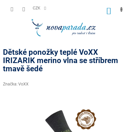
Přejít
na
CZK
NÁKUP
obsah
KOŠÍK
Dětské ponožky teplé VoXX
IRIZARIK merino vlna se stříbrem
tmavě šedé
Značka:
VoXX