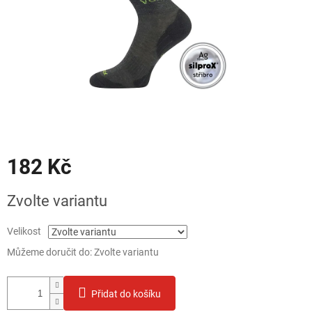
182 Kč
Měrná
Zvolte variantu
cena:
Velikost
Můžeme doručit do:
Zvolte variantu
Přidat do košíku