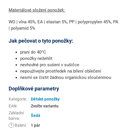
Materiálové složení ponožek:
WO | vlna 45%, EA | elastan 5%, PP | polypropylen 45%, PA
| polyamid 5%
Jak pečovat o tyto ponožky:
praní do 40°C
ponožky nežehlit
nevhodné pro sušení v sušičce
nepoužívejte prostředek na bílení oblečení
nesmí se čistit žádnou organickou sloučeninou
Doplňkové parametry
Kategorie
:
Dětské ponožky
EAN
:
Zvolte variantu
Základní
Šedá
barva
:
?
Balení
:
1 pár