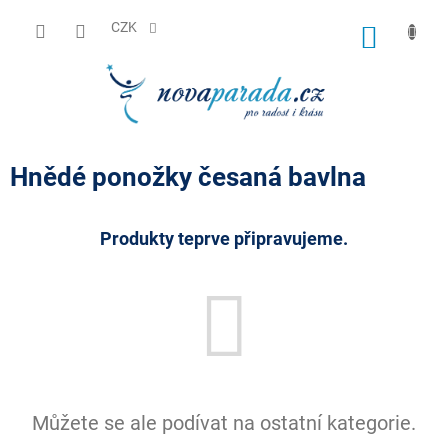
Přejít
na
CZK
NÁKUP
obsah
KOŠÍK
Hnědé ponožky česaná bavlna
Produkty teprve připravujeme.
Můžete se ale podívat na ostatní kategorie.