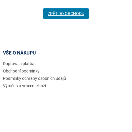
ZPĚT DO OBCHODU
Z
á
p
a
VŠE O NÁKUPU
t
Doprava a platba
í
Obchodní podmínky
Podmínky ochrany osobních údajů
Výměna a vrácení zboží