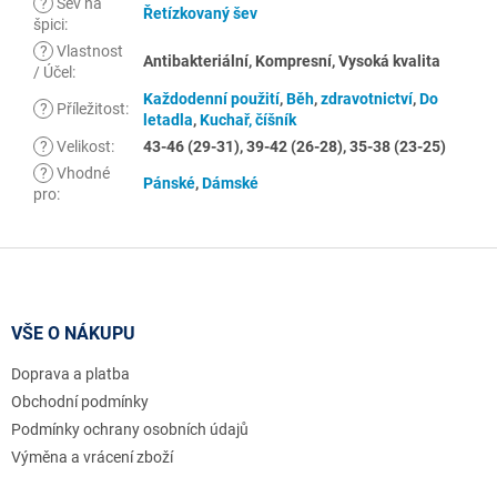
?
Šev na
Řetízkovaný šev
špici
:
?
Vlastnost
Antibakteriální, Kompresní, Vysoká kvalita
/ Účel
:
Každodenní použití
,
Běh
,
zdravotnictví
,
Do
?
Příležitost
:
letadla
,
Kuchař, číšník
?
Velikost
:
43-46 (29-31), 39-42 (26-28), 35-38 (23-25)
?
Vhodné
Pánské
,
Dámské
pro
:
Z
á
p
a
VŠE O NÁKUPU
t
Doprava a platba
í
Obchodní podmínky
Podmínky ochrany osobních údajů
Výměna a vrácení zboží