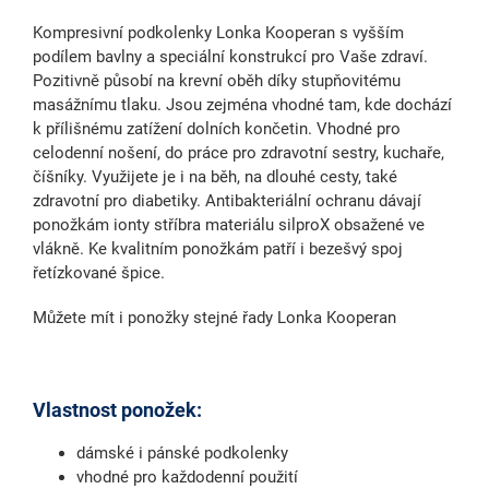
Kompresivní podkolenky Lonka Kooperan s vyšším
podílem bavlny a speciální konstrukcí pro Vaše zdraví.
Pozitivně působí na krevní oběh díky stupňovitému
masážnímu tlaku. Jsou zejména vhodné tam, kde dochází
k přílišnému zatížení dolních končetin. Vhodné pro
celodenní nošení, do práce pro zdravotní sestry, kuchaře,
číšníky. Využijete je i na běh, na dlouhé cesty, také
zdravotní pro diabetiky. Antibakteriální ochranu dávají
ponožkám ionty stříbra materiálu silproX obsažené ve
vlákně. Ke kvalitním ponožkám patří i bezešvý spoj
řetízkované špice.
Můžete mít i ponožky stejné řady Lonka Kooperan
Vlastnost ponožek:
dámské i pánské podkolenky
vhodné pro každodenní použití