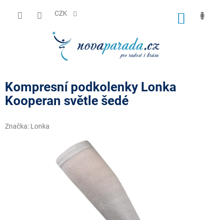
Přejít
na
CZK
NÁKUP
obsah
KOŠÍK
Kompresní podkolenky Lonka
Kooperan světle šedé
Značka:
Lonka