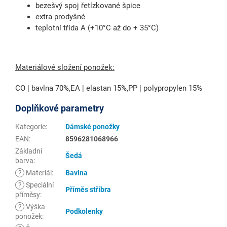
bezešvý spoj řetízkované špice
extra prodyšné
teplotní třída A (+10°C až do + 35°C)
Materiálové složení ponožek:
CO | bavlna 70%,EA | elastan 15%,PP | polypropylen 15%
Doplňkové parametry
Kategorie
:
Dámské ponožky
EAN
:
8596281068966
Základní
Šedá
barva
:
?
Materiál
:
Bavlna
?
Speciální
Příměs stříbra
příměsy
:
?
Výška
Podkolenky
ponožek
: