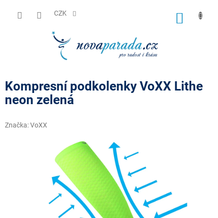
Přejít
na
CZK
NÁKUP
obsah
KOŠÍK
Kompresní podkolenky VoXX Lithe
neon zelená
Značka:
VoXX