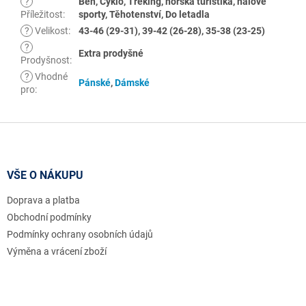
?
Běh, Cyklo, Treking, horská turistika, halové
Příležitost
:
sporty, Těhotenství, Do letadla
?
Velikost
:
43-46 (29-31), 39-42 (26-28), 35-38 (23-25)
?
Extra prodyšné
Prodyšnost
:
?
Vhodné
Pánské
,
Dámské
pro
:
Z
á
p
a
VŠE O NÁKUPU
t
Doprava a platba
í
Obchodní podmínky
Podmínky ochrany osobních údajů
Výměna a vrácení zboží