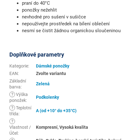
praní do 40°C
ponožky nežehlit
nevhodné pro sušení v sušičce
nepoužívejte prostředek na bílení oblečení
nesmí se čistit žádnou organickou sloučeninou
Doplňkové parametry
Kategorie
:
Dámské ponožky
EAN
:
Zvolte variantu
Základní
Zelená
barva
:
?
Výška
Podkolenky
ponožek
:
?
Teplotní
A (od +10° do +35°C)
třída
:
?
Vlastnost /
Kompresní, Vysoká kvalita
Účel
: