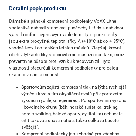
Detailní popis produktu
Dámské a pánské kompresní podkolenky VoXX Lithe
spolehlivě nahradí stahovací punčochy I. třídy a nabídnou
vyšší komfort nejen svým vzhledem. Tyto podkolenky
jsou extra prodyšné, teplotní třídy A (+10°C až do + 35°C),
vhodné tedy i do teplých letních měsíců. Zlepšují krevní
oběh v lýtkách díky stupňovitému masážnímu tlaku, čímž
preventivně působí proti vzniku křečových žil. Tyto
vlastnosti předurčují kompresní podkolenky pro celou
škálu povolání a činností:
Sportovcům zajistí kompresní tlak na lýtka rychlejší
výměnu krve a tím okysličení svalů při sportovním
výkonu i rychlejší regeneraci. Po sportovním výkonu
libovolného druhu (běh, horská turistika, treking,
nordic walking, halové sporty, cyklistika) nebudete
cítit takovou únavu nohou, takže celkově budete
svěžejší.
Kompresní podkolenky jsou vhodné pro všechna