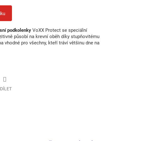
íku
sní podkolenky
VoXX Protect se speciální
zitivně působí na krevní oběh díky stupňovitému
 vhodné pro všechny, kteří tráví většinu dne na
DÍLET