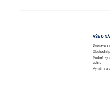
Z
á
p
a
t
VŠE O N
í
Doprava a 
Obchodní 
Podmínky 
údajů
Výměna a v