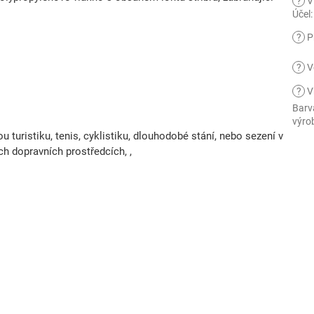
?
V
Účel
:
?
Př
?
V
?
V
Barv
výro
 turistiku, tenis, cyklistiku, dlouhodobé stání, nebo sezení v
h dopravních prostředcích, ,