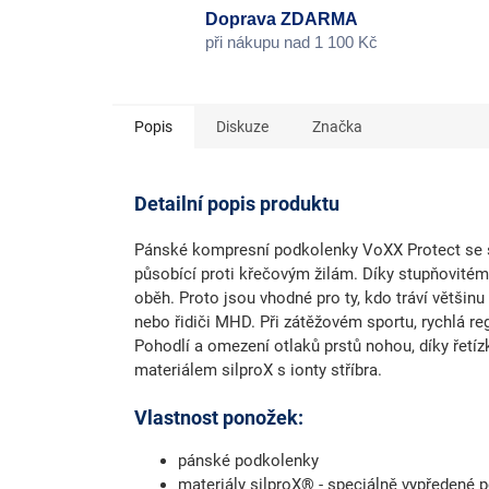
Doprava ZDARMA
při nákupu nad 1 100 Kč
Popis
Diskuze
Značka
Detailní popis produktu
Pánské kompresní podkolenky
VoXX Protect se s
působící
proti křečovým žilám
. Díky stupňovité
oběh. Proto jsou vhodné pro ty, kdo tráví většinu 
nebo řidiči MHD. Při zátěžovém sportu, rychlá reg
Pohodlí a omezení otlaků prstů nohou, díky řetíz
materiálem silproX s ionty stříbra.
Vlastnost ponožek:
pánské podkolenky
materiály silproX® - speciálně vypředené p