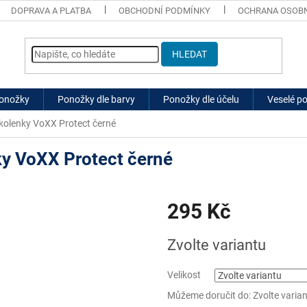
DOPRAVA A PLATBA
OBCHODNÍ PODMÍNKY
OCHRANA OSOBN
HLEDAT
ponožky
Ponožky dle barvy
Ponožky dle účelu
Veselé p
olenky VoXX Protect černé
y VoXX Protect černé
295 Kč
Měrná
Zvolte variantu
cena:
Velikost
Můžeme doručit do:
Zvolte varia