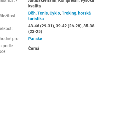
lastnost /
Antibakteriální, Kompresní, Vysoká
kvalita
Běh
,
Tenis
,
Cyklo
,
Treking
,
horská
íležitost
:
turistika
43-46 (29-31), 39-42 (26-28), 35-38
elikost
:
(23-25)
hodné pro
:
Pánské
a podle
Černá
bce
: