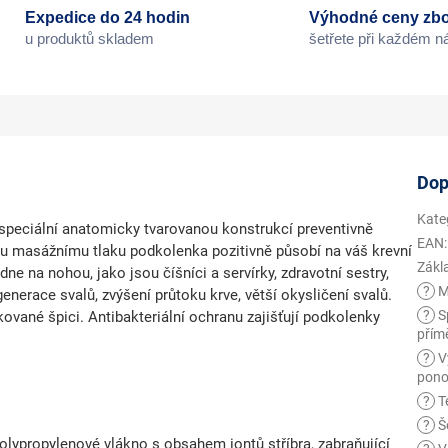
Expedice do 24 hodin
Výhodné ceny zbo
u produktů skladem
šetřete při každém 
Dop
Kate
peciální anatomicky tvarovanou konstrukcí preventivně
EAN
:
mu masážnímu tlaku podkolenka pozitivně působí na váš krevní
Zákl
dne na nohou, jako jsou číšníci a servírky, zdravotní sestry,
?
M
enerace svalů, zvýšení průtoku krve, větší okysličení svalů.
?
Sp
kované špici. Antibakteriální ochranu zajišťují podkolenky
přím
?
V
pono
?
Te
?
Še
olypropylenové vlákno s obsahem iontů stříbra, zabraňující