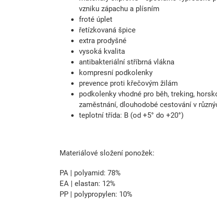
vzniku zápachu a plísním
froté úplet
řetízkovaná špice
extra prodyšné
vysoká kvalita
antibakteriální stříbrná vlákna
kompresní podkolenky
prevence proti křečovým žilám
podkolenky vhodné pro běh, treking, horskou
zaměstnání, dlouhodobé cestování v různýc
teplotní třída: B (od +5° do +20°)
Materiálové složení ponožek:
PA | polyamid: 78%
EA | elastan: 12%
PP | polypropylen: 10%