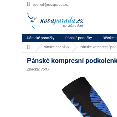
Přejít
obchod@novaparada.cz
na
obsah
Dámské ponožky
Pánské ponožky
Dětské 
Domů
Pánské ponožky
Pánské kompresní podk
Pánské kompresní podkolenk
Značka:
VoXX