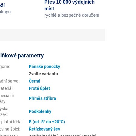
Přes 10 000 výdejních
ží
míst
nákupu
rychlé a bezpečné doručení
lňkové parametry
gorie
:
Pánské ponožky
Zvolte variantu
adní barva
:
Černá
ateriál
:
Froté úplet
eciální
Příměs stříbra
ěsy
:
ýška
Podkolenky
žek
:
plotní třída
:
B (od -5° do +20°C)
v na špici
:
Řetízkovaný šev