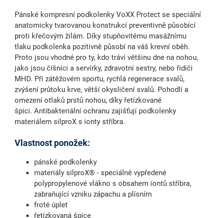
Pánské kompresní podkolenky
VoXX Protect se speciální
anatomicky tvarovanou konstrukcí preventivně působící
proti křečovým žilám
. Díky stupňovitému masážnímu
tlaku podkolenka pozitivně působí na váš krevní oběh.
Proto jsou vhodné pro ty, kdo tráví většinu dne na nohou,
jako jsou číšníci a servírky, zdravotní sestry, nebo řidiči
MHD. Při zátěžovém sportu, rychlá regenerace svalů,
zvýšení průtoku krve, větší okysličení svalů. Pohodlí a
omezení otlaků prstů nohou, díky řetízkované
špici. Antibakteriální ochranu zajišťují podkolenky
materiálem silproX s ionty stříbra.
Vlastnost ponožek:
pánské podkolenky
materiály silproX® - speciálně vypředené
polypropylenové vlákno s obsahem iontů stříbra,
zabraňující vzniku zápachu a plísním
froté úplet
řetízkovaná špice