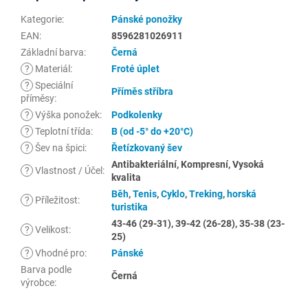
Kategorie
:
Pánské ponožky
EAN
:
8596281026911
Základní barva
:
Černá
?
Materiál
:
Froté úplet
?
Speciální
Příměs stříbra
příměsy
:
?
Výška ponožek
:
Podkolenky
?
Teplotní třída
:
B (od -5° do +20°C)
?
Šev na špici
:
Řetízkovaný šev
Antibakteriální, Kompresní, Vysoká
?
Vlastnost / Účel
:
kvalita
Běh
,
Tenis
,
Cyklo
,
Treking
,
horská
?
Příležitost
:
turistika
43-46 (29-31), 39-42 (26-28), 35-38 (23-
?
Velikost
:
25)
?
Vhodné pro
:
Pánské
Barva podle
Černá
výrobce
: