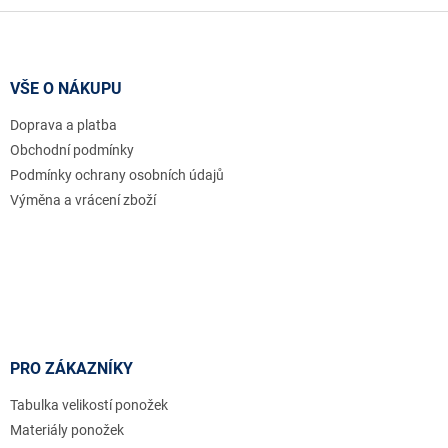
Z
á
p
a
VŠE O NÁKUPU
t
Doprava a platba
í
Obchodní podmínky
Podmínky ochrany osobních údajů
Výměna a vrácení zboží
PRO ZÁKAZNÍKY
Tabulka velikostí ponožek
Materiály ponožek