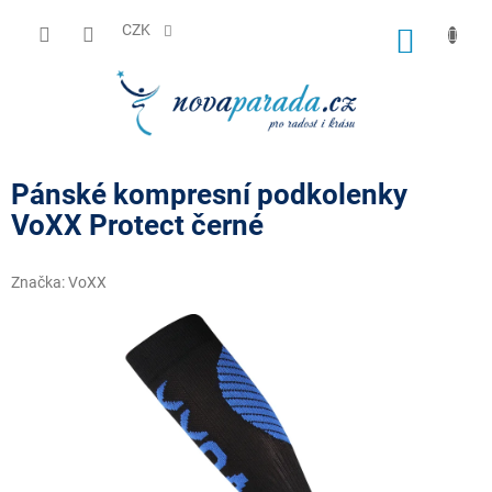
Přejít
na
CZK
NÁKUP
obsah
KOŠÍK
Pánské kompresní podkolenky
VoXX Protect černé
Značka:
VoXX