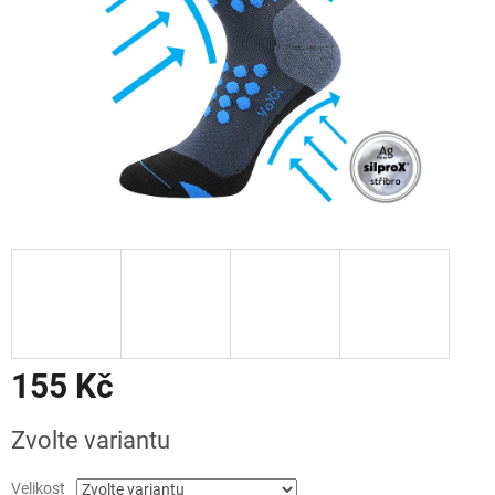
155 Kč
Měrná
Zvolte variantu
cena:
Velikost