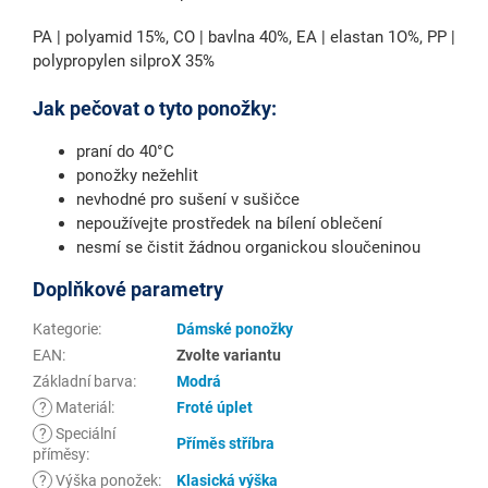
PA | polyamid 15%, CO | bavlna 40%, EA | elastan 1O%, PP |
polypropylen silproX 35%
Jak pečovat o tyto ponožky:
praní do 40°C
ponožky nežehlit
nevhodné pro sušení v sušičce
nepoužívejte prostředek na bílení oblečení
nesmí se čistit žádnou organickou sloučeninou
Doplňkové parametry
Kategorie
:
Dámské ponožky
EAN
:
Zvolte variantu
Základní barva
:
Modrá
?
Materiál
:
Froté úplet
?
Speciální
Příměs stříbra
příměsy
:
?
Výška ponožek
:
Klasická výška