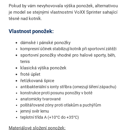
Pokud by vám nevyhovovala výška ponožek, alternativou
je model se stejnými vlastnostmi VoXX Sprinter sahající
těsně nad kotník.
Vlastnost ponožek:
dámské i pánské ponožky
kompresní účinek stabilizují kotník při sportovní zátěži
sportovní ponožky vhodné pro halové sporty, běh,
tenis
klasická výška ponožek
froté úplet
řetízkovaná špice
antibakteriální s ionty stříbra (omezují šíření zápachu)
konstrukce proti posunu ponožky v botě
anatomicky tvarované
polštářované zóny proti otlakům a puchýřům
jemný svěr lemu
teplotní třída A
(+10°C do +35°C)
Materiálové složení ponožek: