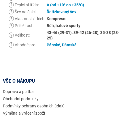
?
Teplotní třída
:
A (od +10° do +35°C)
?
Šev na špici
:
Řetízkovaný šev
?
Vlastnost / Účel
:
Kompresní
?
Příležitost
:
Běh, halové sporty
43-46 (29-31), 39-42 (26-28), 35-38 (23-
?
Velikost
:
25)
?
Vhodné pro
:
Pánské
,
Dámské
Z
á
p
a
VŠE O NÁKUPU
t
Doprava a platba
í
Obchodní podmínky
Podmínky ochrany osobních údajů
Výměna a vrácení zboží