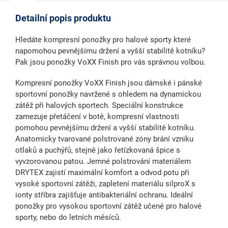
Detailní popis produktu
Hledáte kompresní ponožky pro halové sporty které
napomohou pevnějšímu držení a vyšší stabilitě kotníku?
Pak jsou ponožky VoXX Finish pro vás správnou volbou.
Kompresní ponožky VoXX Finish jsou dámské i pánské
sportovní ponožky navržené s ohledem na dynamickou
zátěž při halových sportech. Speciální konstrukce
zamezuje přetáčení v botě, kompresní vlastnosti
pomohou pevnějšímu držení a vyšší stabilitě kotníku.
Anatomicky tvarované polstrované zóny brání vzniku
otlaků a puchýřů, stejně jako řetízkovaná špice s
vyvzorovanou patou. Jemné polstrování materiálem
DRYTEX zajistí maximální komfort a odvod potu při
vysoké sportovní zátěži, zapletení materiálu silproX s
ionty stříbra zajišťuje antibakteriální ochranu. Ideální
ponožky pro vysokou sportovní zátěž učené pro halové
sporty, nebo do letních měsíců.