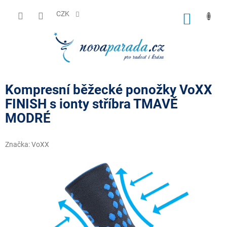
Přejít
na
CZK
NÁKUP
obsah
KOŠÍK
Kompresní běžecké ponožky VoXX
FINISH s ionty stříbra TMAVĚ
MODRÉ
Značka:
VoXX