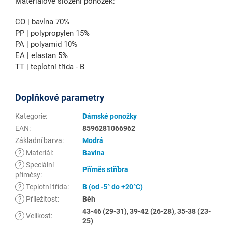
Materiálové složení ponožek:
CO | bavlna 70%
PP | polypropylen 15%
PA | polyamid 10%
EA | elastan 5%
TT | teplotní třída - B
Doplňkové parametry
Kategorie
:
Dámské ponožky
EAN
:
8596281066962
Základní barva
:
Modrá
?
Materiál
:
Bavlna
?
Speciální
Příměs stříbra
příměsy
:
?
Teplotní třída
:
B (od -5° do +20°C)
?
Příležitost
:
Běh
43-46 (29-31), 39-42 (26-28), 35-38 (23-
?
Velikost
:
25)