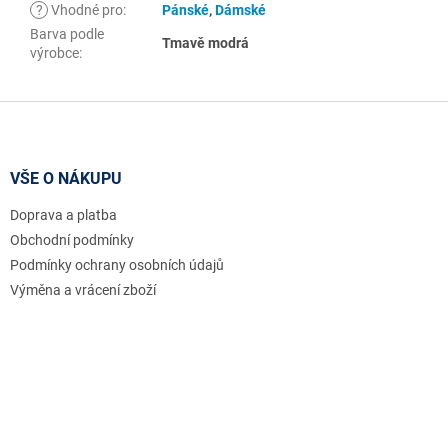
?
Vhodné pro
:
Pánské
,
Dámské
Barva podle
Tmavě modrá
výrobce
:
Z
á
p
a
VŠE O NÁKUPU
t
Doprava a platba
í
Obchodní podmínky
Podmínky ochrany osobních údajů
Výměna a vrácení zboží