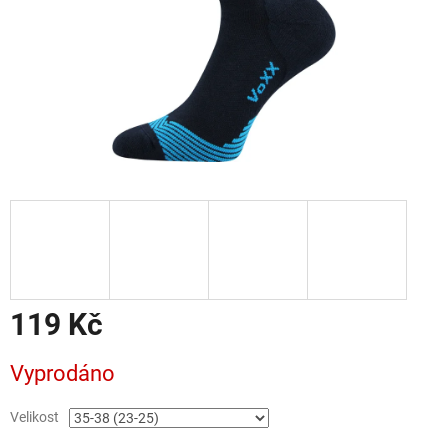
119 Kč
Měrná
Vyprodáno
cena:
Velikost