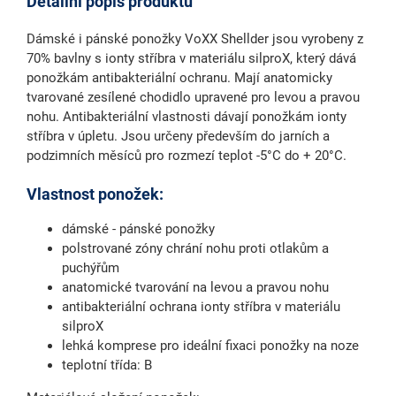
Detailní popis produktu
Dámské i pánské ponožky VoXX Shellder jsou vyrobeny z
70% bavlny s ionty stříbra v materiálu silproX, který dává
ponožkám antibakteriální ochranu. Mají anatomicky
tvarované zesílené chodidlo upravené pro levou a pravou
nohu. Antibakteriální vlastnosti dávají ponožkám ionty
stříbra v úpletu. Jsou určeny především do jarních a
podzimních měsíců pro rozmezí teplot -5°C do + 20°C.
Vlastnost ponožek:
dámské - pánské ponožky
polstrované zóny chrání nohu proti otlakům a
puchýřům
anatomické tvarování na levou a pravou nohu
antibakteriální ochrana ionty stříbra v materiálu
silproX
lehká komprese pro ideální fixaci ponožky na noze
teplotní třída: B