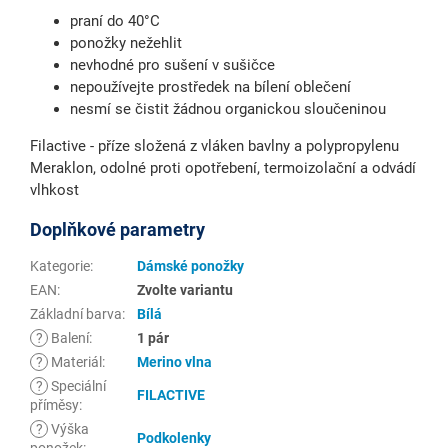
praní do 40°C
ponožky nežehlit
nevhodné pro sušení v sušičce
nepoužívejte prostředek na bílení oblečení
nesmí se čistit žádnou organickou sloučeninou
Filactive - příze složená z vláken bavlny a polypropylenu
Meraklon, odolné proti opotřebení, termoizolační a odvádí
vlhkost
Doplňkové parametry
Kategorie
:
Dámské ponožky
EAN
:
Zvolte variantu
Základní barva
:
Bílá
?
Balení
:
1 pár
?
Materiál
:
Merino vlna
?
Speciální
FILACTIVE
příměsy
:
?
Výška
Podkolenky
ponožek
: