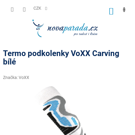
Přejít
na
CZK
NÁKUP
obsah
KOŠÍK
Termo podkolenky VoXX Carving
bílé
Značka:
VoXX