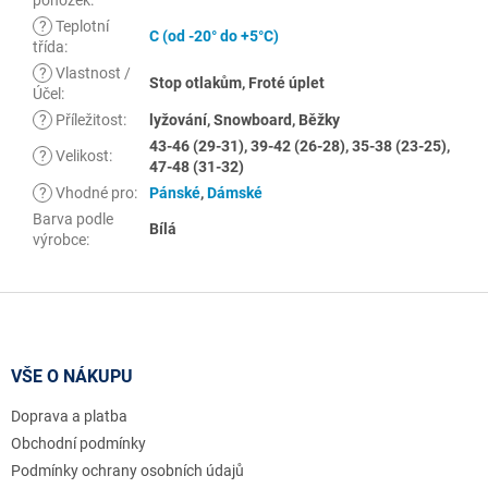
?
Teplotní
C (od -20° do +5°C)
třída
:
?
Vlastnost /
Stop otlakům, Froté úplet
Účel
:
?
Příležitost
:
lyžování, Snowboard, Běžky
43-46 (29-31), 39-42 (26-28), 35-38 (23-25),
?
Velikost
:
47-48 (31-32)
?
Vhodné pro
:
Pánské
,
Dámské
Barva podle
Bílá
výrobce
:
Z
á
p
a
VŠE O NÁKUPU
t
Doprava a platba
í
Obchodní podmínky
Podmínky ochrany osobních údajů