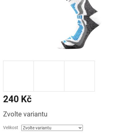
240 Kč
Měrná
Zvolte variantu
cena:
Velikost