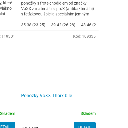
, které
ponožky s froté chodidlem od značky
vlákno
VoXX z materiálu silproX (antibakteriální)
lní
s řetízkovou špici a speciálním jemným
nestahujícím lem....
35-38 (23-25)
39-42 (26-28)
43-46 (29-31)
47-50 (32
:
119301
Kód:
109336
Ponožky VoXX Thorx bílé
Skladem
Skladem
ETAIL
DETAIL