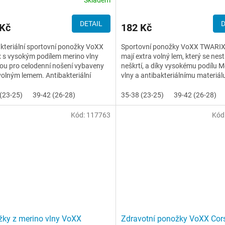
DETAIL
D
 Kč
182 Kč
kteriální sportovní ponožky VoXX
Sportovní ponožky VoXX TWARI
 s vysokým podílem merino vlny
mají extra volný lem, který se nes
sou pro celodenní nošení vybaveny
neškrtí, a díky vysokému podílu M
volným lemem. Antibakteriální
vlny a antibakteriálnímu materiál
je zesílen...
silproX® s ionty stříbra...
(23-25)
39-42 (26-28)
35-38 (23-25)
39-42 (26-28)
Kód:
117763
Kód
ky z merino vlny VoXX
Zdravotní ponožky VoXX Cor