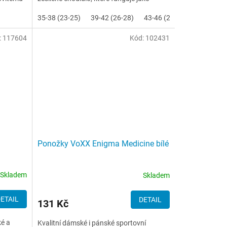
.
tlumič...
35-38 (23-25)
39-42 (26-28)
43-46 (29-31)
:
117604
Kód:
102431
Ponožky VoXX Enigma Medicine bílé
Skladem
Skladem
ETAIL
DETAIL
131 Kč
é a
Kvalitní dámské i pánské sportovní