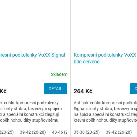
esní podkolenky VoXX Signal
Kompresní podkolenky VoXX 
bílo-červené
Skladem
DETAIL
D
 Kč
264 Kč
kteriální kompresní podkolenky
Antibakteriální kompresní podkol
 s ionty stříbra, bezešvým spojem
Signal s ionty stříbra, bezešvým 
ci a speciální konstrukcí zlepšují
na špici a speciální konstrukcí zle
 oběh nohou díky stupňovitému
krevní oběh nohou díky stupňovi
ímu tlaku. Tím...
masážnímu tlaku. Tím...
(23-25)
39-42 (26-28)
43-46 (29-31)
35-38 (23-25)
39-42 (26-28)