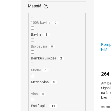
Materiál
?
100% bavlna
0
Bavlna
9
Kompr
Bio bavlna
0
bílé
Bambus viskóza
2
Modal
0
264
Merino vlna
8
Antiba
Signal
na špi
Vlna
0
krevní
masážn
Froté úplet
11
35-38 