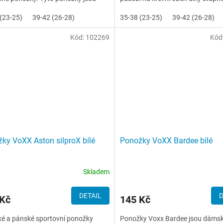
ny z merino...
masážnímu tlaku. Jsou zejména..
(23-25)
39-42 (26-28)
35-38 (23-25)
39-42 (26-28)
Kód:
102269
Kód
ky VoXX Aston silproX bílé
Ponožky VoXX Bardee bílé
Skladem
DETAIL
D
 Kč
145 Kč
é a pánské sportovní ponožky
Ponožky Voxx Bardee jsou dámsk