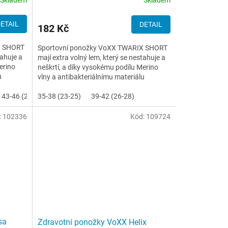
Skladem
ETAIL
DETAIL
182 Kč
X SHORT
Sportovní ponožky VoXX TWARIX SHORT
tahuje a
mají extra volný lem, který se nestahuje a
erino
neškrtí, a díky vysokému podílu Merino
u
vlny a antibakteriálnímu materiálu
silproX® s ionty stříbra...
43-46 (29-31)
35-38 (23-25)
39-42 (26-28)
:
102336
Kód:
109724
sa
Zdravotní ponožky VoXX Helix