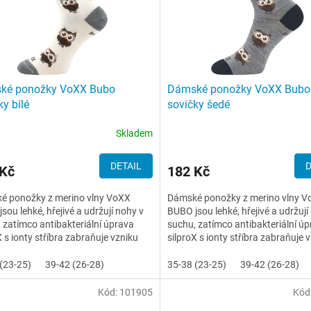
ké ponožky VoXX Bubo
Dámské ponožky VoXX Bubo
ky bílé
sovičky šedé
Skladem
DETAIL
D
 Kč
182 Kč
é ponožky z merino vlny VoXX
Dámské ponožky z merino vlny 
sou lehké, hřejivé a udržují nohy v
BUBO jsou lehké, hřejivé a udržují
 zatímco antibakteriální úprava
suchu, zatímco antibakteriální ú
X s ionty stříbra zabraňuje vzniku
silproX s ionty stříbra zabraňuje 
 Mají zesílenou...
pachů. Mají zesílenou...
(23-25)
39-42 (26-28)
35-38 (23-25)
39-42 (26-28)
Kód:
101905
Kód