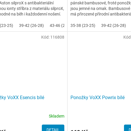
ston silproX s antibakteriální
pánské bambusové, froté ponožky
ou ionty stříbra z materiálu silproX,
jsou jemné na omak. Bambusové 
hodné na běh i každodenní nošení.
má přirozené přírodní antibakteriá
t poskytuje...
účinky. Ponožky mají extra...
(23-25)
39-42 (26-28)
43-46 (29-31)
35-38 (23-25)
39-42 (26-28)
Kód:
116808
Kód
ky VoXX Esencis bílé
Ponožky VoXX Powrix bílé
Skladem
DETAIL
D