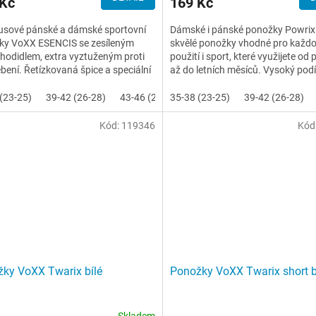
 Kč
169 Kč
sové pánské a dámské sportovní
Dámské i pánské ponožky Powrix
ky VoXX ESENCIS se zesíleným
skvělé ponožky vhodné pro každ
chodidlem, extra vyztuženým proti
použití i sport, které využijete od
bení. Řetízkovaná špice a speciální
až do letních měsíců. Vysoký podí
nestahující lem,...
vlny vám zajistí...
(23-25)
39-42 (26-28)
43-46 (29-31)
35-38 (23-25)
47-50 (32-34)
39-42 (26-28)
Kód:
119346
Kód
ky VoXX Twarix bílé
Ponožky VoXX Twarix short b
Skladem