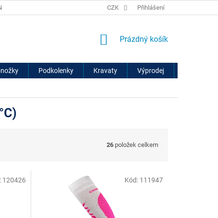
ÍCH ÚDAJŮ
VRÁCENÍ ZBOŽÍ A REKLAMACE
CZK
Přihlášení
NÁKUPNÍ
Prázdný košík
KOŠÍK
onožky
Podkolenky
Kravaty
Výprodej
Značky
0°C)
26
položek celkem
:
120426
Kód:
111947