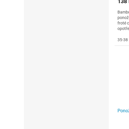
138
Bambu
ponož
froté 
opotře
jemný 
35-38 
Ponož