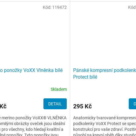
Kód:
119472
Kód
o ponožky VoXX Vlněnka bílé
Pánské kompresní podkolen
Protect bílé
Skladem
DETAIL
D
 Kč
295 Kč
é merino ponožky VoXX® VLNĚNKA
Anatomicky tvarované kompresn
omilými obrázky oveček jsou ideální
podkolenky VoXX Protect se speci
 pro všechny, kdo hledají kvalitní a
konstrukcí pro vaše zdraví. Pozit
né ponožky. Tyto ponožky jsou
působí na krevní oběh díky stupň