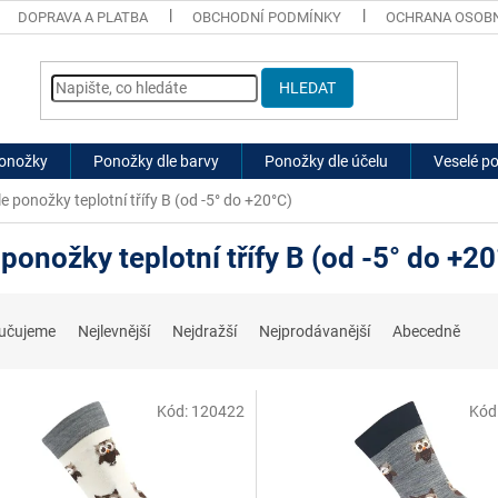
DOPRAVA A PLATBA
OBCHODNÍ PODMÍNKY
OCHRANA OSOBN
HLEDAT
ponožky
Ponožky dle barvy
Ponožky dle účelu
Veselé p
le ponožky teplotní třífy B (od -5° do +20°C)
 ponožky teplotní třífy B (od -5° do +2
učujeme
Nejlevnější
Nejdražší
Nejprodávanější
Abecedně
Kód:
120422
Kód