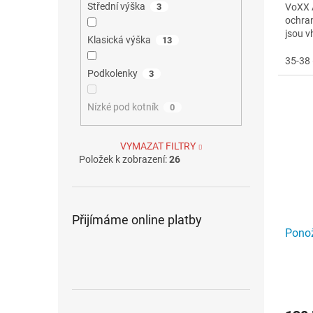
Střední výška
VoXX A
3
ochran
jsou v
Klasická výška
13
Komfor
35-38 
Podkolenky
3
Nízké pod kotník
0
VYMAZAT FILTRY
Položek k zobrazení:
26
Přijímáme online platby
Ponož