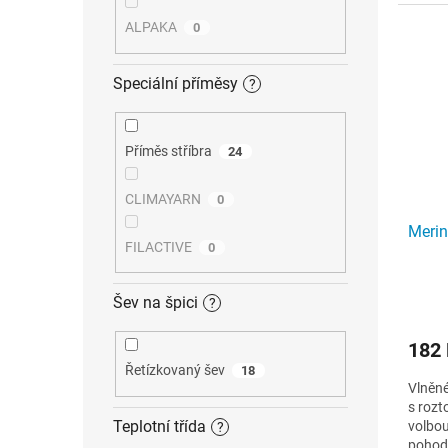
ALPAKA
0
Speciální příměsy
?
Příměs stříbra
24
CLIMAYARN
0
Merin
FILACTIVE
0
Šev na špici
?
182
Řetízkovaný šev
18
Vlněn
s rozt
Teplotní třída
volbou
?
pohodl