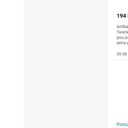
194
Antiba
Twarix
jsou j
extra 
účinek 
35-38 
Ponož