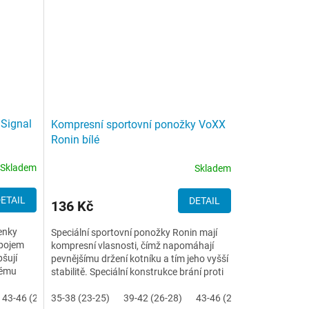
Signal
Kompresní sportovní ponožky VoXX
Ronin bílé
Skladem
Skladem
ETAIL
DETAIL
136 Kč
enky
Speciální sportovní ponožky Ronin mají
spojem
kompresní vlasnosti, čímž napomáhají
pšují
pevnějšímu držení kotníku a tím jeho vyšší
tému
stabilitě. Speciální konstrukce brání proti
posunu v botě,...
43-46 (29-31)
35-38 (23-25)
39-42 (26-28)
43-46 (29-31)