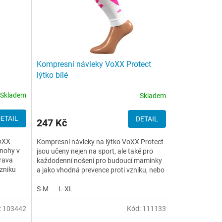
Kompresní návleky VoXX Protect
lýtko bílé
Skladem
Skladem
ETAIL
DETAIL
247 Kč
VoXX
Kompresní návleky na lýtko VoXX Protect
 nohy v
jsou učeny nejen na sport, ale také pro
prava
každodenní nošení pro budoucí maminky
vzniku
a jako vhodná prevence proti vzniku, nebo
růstu křečových...
S-M
L-XL
:
103442
Kód:
111133