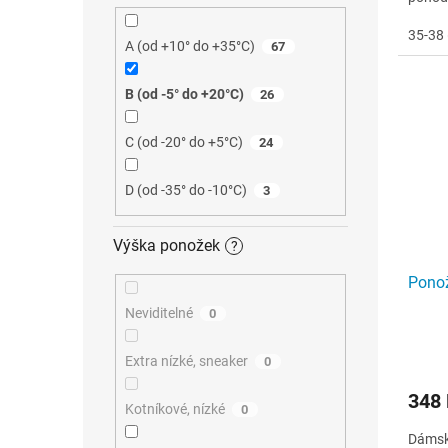
vyrobe
35-38 
A (od +10° do +35°C)
67
B (od -5° do +20°C)
26
C (od -20° do +5°C)
24
D (od -35° do -10°C)
3
Výška ponožek
?
Ponož
Neviditelné
0
Extra nízké, sneaker
0
348
Kotníkové, nízké
0
Dámsk