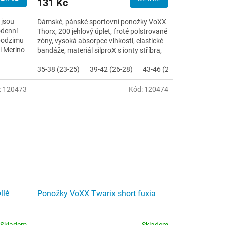
131 Kč
 jsou
Dámské, pánské sportovní ponožky VoXX
odenní
Thorx, 200 jehlový úplet, froté polstrované
 podzimu
zóny, vysoká absorpce vlhkosti, elastické
l Merino
bandáže, materiál silproX s ionty stříbra,
teplotní...
35-38 (23-25)
39-42 (26-28)
43-46 (29-31)
47-50 (32
:
120473
Kód:
120474
ílé
Ponožky VoXX Twarix short fuxia
Skladem