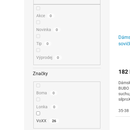
n
p
u
r
e
k
o
l
t
Akce
0
d
ů
u
k
Novinka
0
t
Dáms
ů
sovič
Tip
0
Výprodej
0
182
Značky
Dámsk
BUBO j
Boma
0
suchu,
silpro
pachů.
Lonka
0
35-38 
VoXX
26