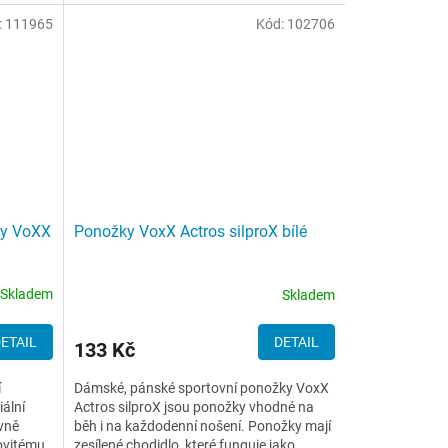
:
111965
Kód:
102706
ky VoXX
Ponožky VoxX Actros silproX bílé
Skladem
Skladem
ETAIL
DETAIL
133 Kč
í
Dámské, pánské sportovní ponožky VoxX
ální
Actros silproX jsou ponožky vhodné na
ivně
běh i na každodenní nošení. Ponožky mají
ovitému
zesílené chodidlo, které funguje jako