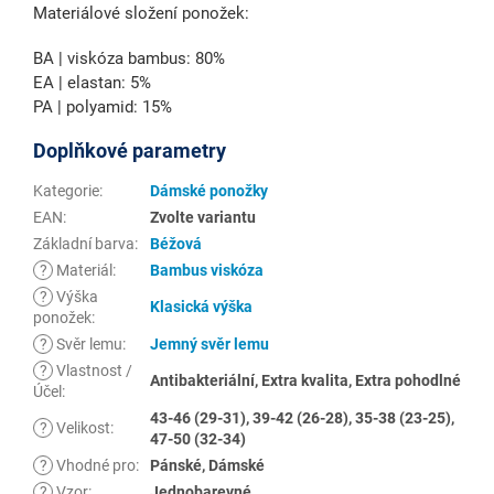
Materiálové složení ponožek:
BA | viskóza bambus: 80%
EA | elastan: 5%
PA | polyamid: 15%
Doplňkové parametry
Kategorie
:
Dámské ponožky
EAN
:
Zvolte variantu
Základní barva
:
Béžová
?
Materiál
:
Bambus viskóza
?
Výška
Klasická výška
ponožek
:
?
Svěr lemu
:
Jemný svěr lemu
?
Vlastnost /
Antibakteriální, Extra kvalita, Extra pohodlné
Účel
:
43-46 (29-31), 39-42 (26-28), 35-38 (23-25),
?
Velikost
:
47-50 (32-34)
?
Vhodné pro
:
Pánské, Dámské
?
Vzor
:
Jednobarevné