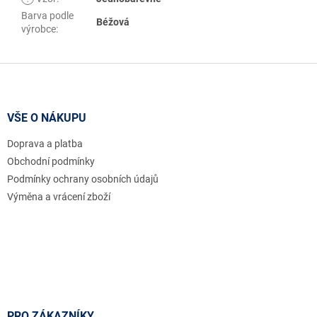
Barva podle
Béžová
výrobce
:
Z
á
p
a
VŠE O NÁKUPU
t
Doprava a platba
í
Obchodní podmínky
Podmínky ochrany osobních údajů
Výměna a vrácení zboží
PRO ZÁKAZNÍKY