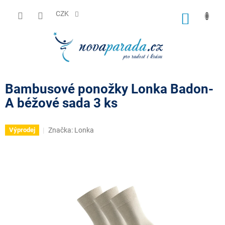
Přejít
na
CZK
NÁKUP
obsah
KOŠÍK
Bambusové ponožky Lonka Badon-
A béžové sada 3 ks
Značka:
Lonka
Výprodej