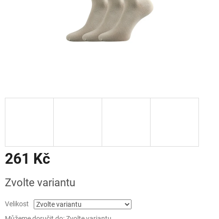
261 Kč
Měrná
Zvolte variantu
cena:
Velikost
Můžeme doručit do:
Zvolte variantu