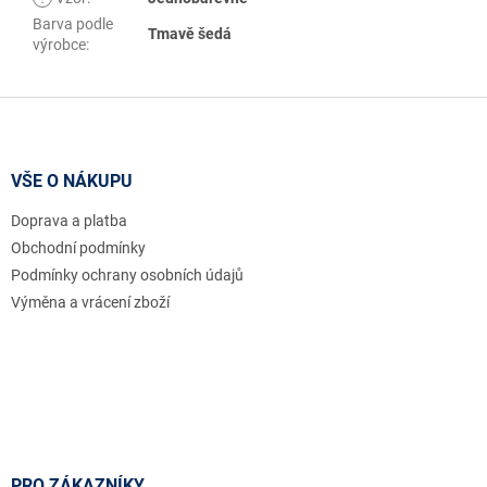
Barva podle
Tmavě šedá
výrobce
:
Z
á
p
a
VŠE O NÁKUPU
t
Doprava a platba
í
Obchodní podmínky
Podmínky ochrany osobních údajů
Výměna a vrácení zboží
PRO ZÁKAZNÍKY