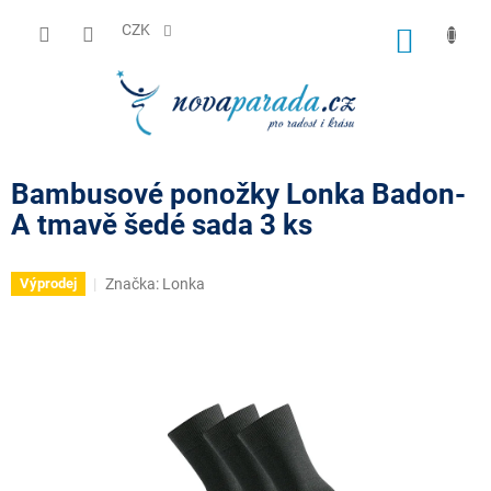
Přejít
na
CZK
NÁKUP
obsah
KOŠÍK
Bambusové ponožky Lonka Badon-
A tmavě šedé sada 3 ks
Značka:
Lonka
Výprodej