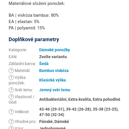
Materiálové složení ponožek:
BA | viskóza bambus: 80%
EA | elastan: 5%
PA | polyamid: 15%
Doplňkové parametry
Kategorie
:
Dámské ponožky
EAN
:
Zvolte variantu
Základní barva
:
Šedá
?
Materiál
:
Bambus viskóza
?
Výška
Klasická výška
ponožek
:
?
Svěr lemu
:
Jemný svěr lemu
?
Vlastnost /
Antibakteriální, Extra kvalita, Extra pohodlné
Účel
:
43-46 (29-31), 39-42 (26-28), 35-38 (23-25),
?
Velikost
:
47-50 (32-34)
?
Vhodné pro
:
Pánské, Dámské
?
Vzor
:
Jednobarevné