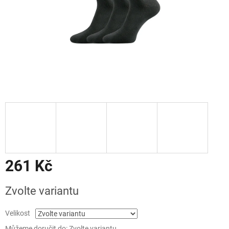
261 Kč
Měrná
Zvolte variantu
cena:
Velikost
Můžeme doručit do:
Zvolte variantu