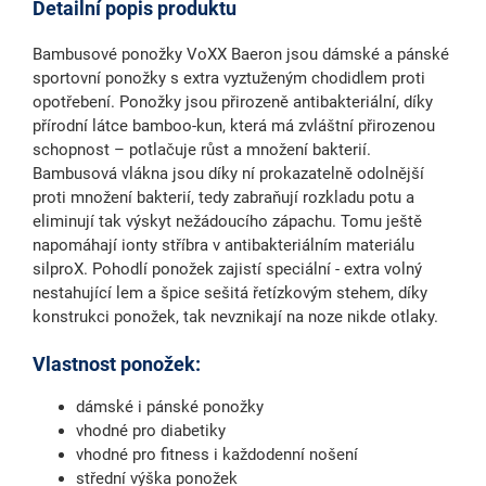
Detailní popis produktu
Bambusové ponožky VoXX Baeron jsou dámské a pánské
sportovní ponožky s extra vyztuženým chodidlem proti
opotřebení. Ponožky jsou přirozeně antibakteriální, díky
přírodní látce bamboo-kun, která má zvláštní přirozenou
schopnost – potlačuje růst a množení bakterií.
Bambusová vlákna jsou díky ní prokazatelně odolnější
proti množení bakterií, tedy zabraňují rozkladu potu a
eliminují tak výskyt nežádoucího zápachu. Tomu ještě
napomáhají ionty stříbra v antibakteriálním materiálu
silproX. Pohodlí ponožek zajistí speciální - extra volný
nestahující lem a špice sešitá řetízkovým stehem, díky
konstrukci ponožek, tak nevznikají na noze nikde otlaky.
Vlastnost ponožek:
dámské i pánské ponožky
vhodné pro diabetiky
vhodné pro fitness i každodenní nošení
střední výška ponožek