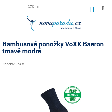
Přejít
na
CZK
NÁKUP
obsah
KOŠÍK
Bambusové ponožky VoXX Baeron
tmavě modré
Značka:
VoXX