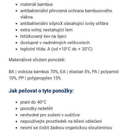
materiál bambus
antibakteriální přirozená ochrana bambusového
vlákna
antibakteriální silproX obsahující ionty stříbra
extra volný, nestahující lem
řetízkovaný šev na špici
dostupné v nadměrných velikostech
teplotní třída: A (od +10°C do + 35°C)
Materiálové složení ponožek:
BA | viskóza bambus 70%, EA | elastan 5%, PA | polyamid
10%, PP | polypropylen 15%
Jak pečovat o tyto ponožky:
praní do 40°C
ponožky nežehlit
nevhodné pro sušení v sušičce
nepoužívejte prostředek na bílení oblečení
nesmí se čistit žádnou organickou sloučeninou