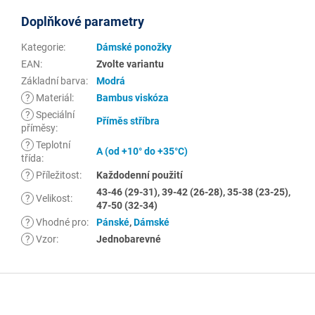
Doplňkové parametry
Kategorie
:
Dámské ponožky
EAN
:
Zvolte variantu
Základní barva
:
Modrá
?
Materiál
:
Bambus viskóza
?
Speciální
Příměs stříbra
příměsy
:
?
Teplotní
A (od +10° do +35°C)
třída
:
?
Příležitost
:
Každodenní použití
43-46 (29-31), 39-42 (26-28), 35-38 (23-25),
?
Velikost
:
47-50 (32-34)
?
Vhodné pro
:
Pánské
,
Dámské
?
Vzor
:
Jednobarevné
Z
á
p