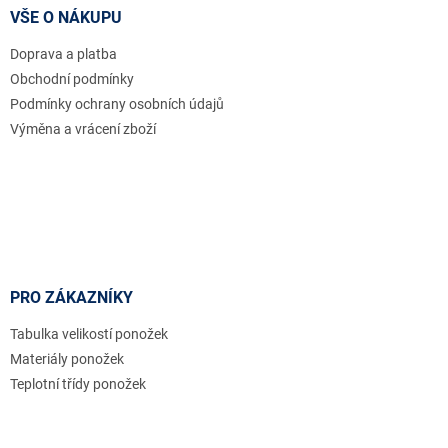
a
VŠE O NÁKUPU
t
Doprava a platba
í
Obchodní podmínky
Podmínky ochrany osobních údajů
Výměna a vrácení zboží
PRO ZÁKAZNÍKY
Tabulka velikostí ponožek
Materiály ponožek
Teplotní třídy ponožek