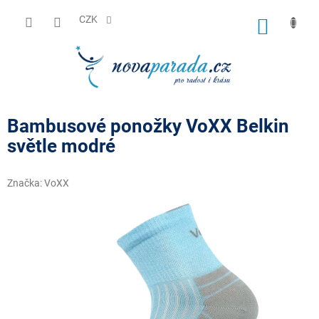
Přejít
na
CZK
NÁKUP
obsah
KOŠÍK
Bambusové ponožky VoXX Belkin
světle modré
Značka:
VoXX