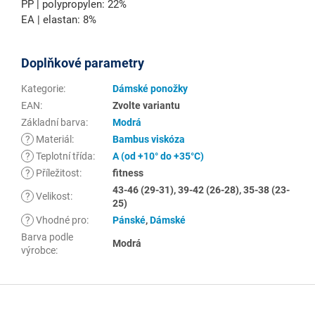
PP | polypropylen: 22%
EA | elastan: 8%
Doplňkové parametry
Kategorie
:
Dámské ponožky
EAN
:
Zvolte variantu
Základní barva
:
Modrá
?
Materiál
:
Bambus viskóza
?
Teplotní třída
:
A (od +10° do +35°C)
?
Příležitost
:
fitness
43-46 (29-31), 39-42 (26-28), 35-38 (23-
?
Velikost
:
25)
?
Vhodné pro
:
Pánské
,
Dámské
Barva podle
Modrá
výrobce
:
Z
á