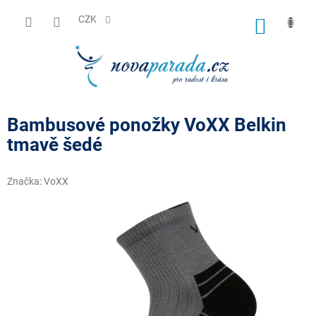
Přejít
na
CZK
NÁKUP
obsah
KOŠÍK
Bambusové ponožky VoXX Belkin
tmavě šedé
Značka:
VoXX