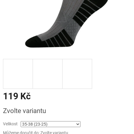
119 Kč
Měrná
Zvolte variantu
cena:
Velikost
Můžeme doručit do:
Zvolte variantu