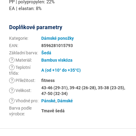
PP | polypropylen: 22%
EA | elastan: 8%
Doplňkové parametry
Kategorie
:
Dámské ponožky
EAN
:
8596281015793
Základní barva
:
Šedá
?
Materiál
:
Bambus viskóza
?
Teplotní
A (od +10° do +35°C)
třída
:
?
Příležitost
:
fitness
43-46 (29-31), 39-42 (26-28), 35-38 (23-25),
?
Velikost
:
47-50 (32-34)
?
Vhodné pro
:
Pánské
,
Dámské
Barva podle
Tmavě šedá
výrobce
:
Z