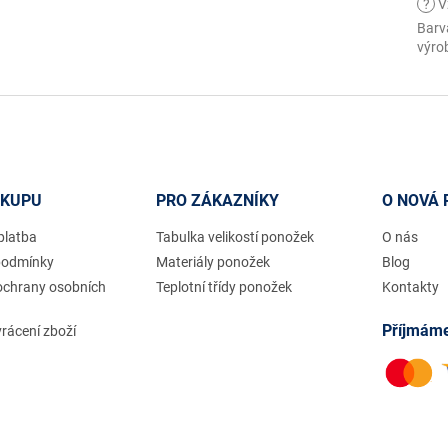
?
V
Barv
výro
ÁKUPU
PRO ZÁKAZNÍKY
O NOVÁ 
platba
Tabulka velikostí ponožek
O nás
podmínky
Materiály ponožek
Blog
ochrany osobních
Teplotní třídy ponožek
Kontakty
Příjmáme
rácení zboží