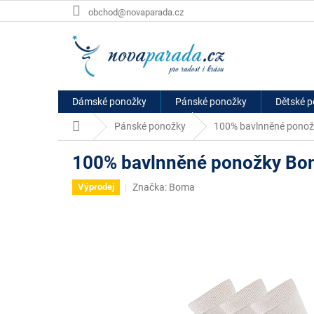
Přejít
obchod@novaparada.cz
na
obsah
Dámské ponožky
Pánské ponožky
Dětské 
Domů
Pánské ponožky
100% bavlnněné ponožk
100% bavlnněné ponožky Bom
Značka:
Boma
Výprodej