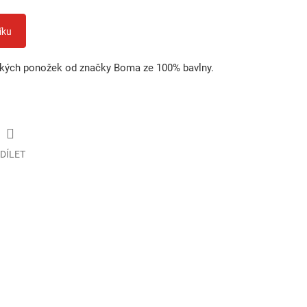
íku
adkých ponožek od značky Boma ze 100% bavlny.
DÍLET