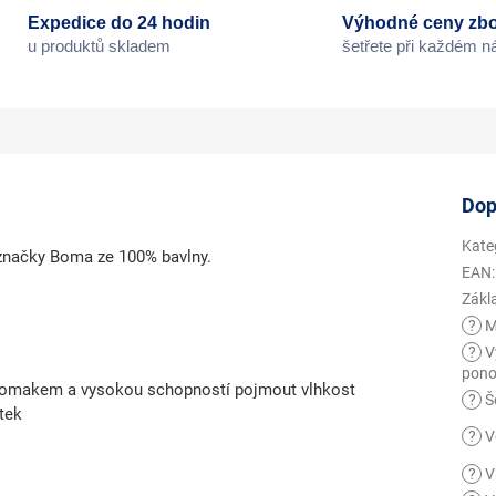
Expedice do 24 hodin
Výhodné ceny zbo
u produktů skladem
šetřete při každém 
Dop
Kate
 značky Boma ze 100% bavlny.
EAN
:
Zákl
?
M
?
V
pono
ým omakem a vysokou schopností pojmout vlhkost
?
Še
ýtek
?
V
?
V