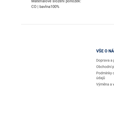
Materiálové složení ponožek:
CO | bavlna100%
Z
á
p
a
t
VŠE O N
í
Doprava a 
Obchodní 
Podmínky 
údajů
Výměna a v