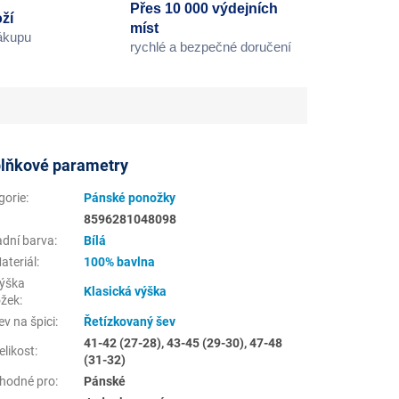
Přes 10 000 výdejních
ží
míst
nákupu
rychlé a bezpečné doručení
lňkové parametry
gorie
:
Pánské ponožky
8596281048098
adní barva
:
Bílá
ateriál
:
100% bavlna
ýška
Klasická výška
žek
:
v na špici
:
Řetízkovaný šev
41-42 (27-28), 43-45 (29-30), 47-48
elikost
:
(31-32)
hodné pro
:
Pánské