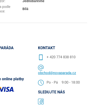
zor
:
Jednobarevné
a podle
Bílá
bce
:
PARÁDA
KONTAKT
+ 420 774 838 810
obchod@novaparada.cz
 online platby
Po - Pá 9:00 - 18:00
SLEDUJTE NÁS