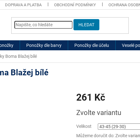
DOPRAVA A PLATBA
OBCHODNÍ PODMÍNKY
OCHRANA OSOBN
HLEDAT
ponožky
Ponožky dle barvy
Ponožky dle účelu
Veselé p
y Boma Blažej bílé
a Blažej bílé
261 Kč
Měrná
Zvolte variantu
cena:
Velikost
Můžeme doručit do:
Zvolte varia