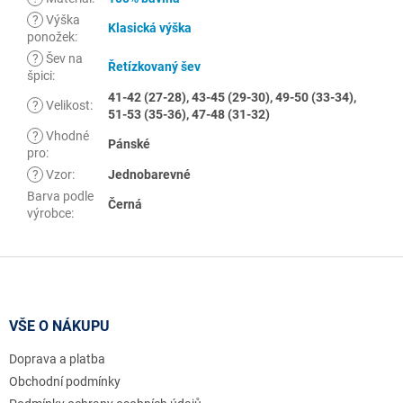
?
Výška
Klasická výška
ponožek
:
?
Šev na
Řetízkovaný šev
špici
:
41-42 (27-28), 43-45 (29-30), 49-50 (33-34),
?
Velikost
:
51-53 (35-36), 47-48 (31-32)
?
Vhodné
Pánské
pro
:
?
Vzor
:
Jednobarevné
Barva podle
Černá
výrobce
:
Z
á
p
a
VŠE O NÁKUPU
t
Doprava a platba
í
Obchodní podmínky