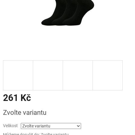
261 Kč
Měrná
Zvolte variantu
cena:
Velikost
Můžeme doručit do:
Zvolte variantu