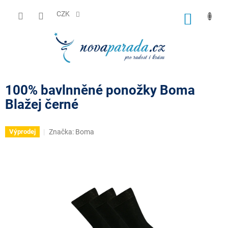
Přejít
na
CZK
NÁKUP
obsah
KOŠÍK
100% bavlnněné ponožky Boma
Blažej černé
Značka:
Boma
Výprodej