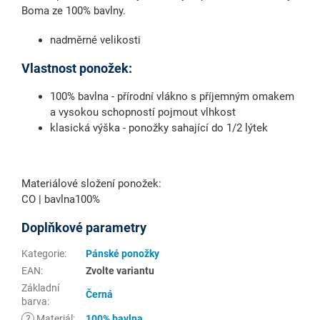
Boma ze 100% bavlny.
nadměrné velikosti
Vlastnost ponožek:
100% bavlna - přírodní vlákno s příjemným omakem
a vysokou schopností pojmout vlhkost
klasická výška - ponožky sahající do 1/2 lýtek
Materiálové složení ponožek:
CO | bavlna100%
Doplňkové parametry
Kategorie
:
Pánské ponožky
EAN
:
Zvolte variantu
Základní
Černá
barva
:
?
Materiál
:
100% bavlna