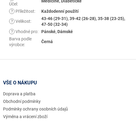
Medicine, Diabetické
Účel
:
?
Příležitost
:
Každodenní použití
43-46 (29-31), 39-42 (26-28), 35-38 (23-25),
?
Velikost
:
47-50 (32-34)
?
Vhodné pro
:
Pánské, Dámské
Barva podle
Černá
výrobce
:
Z
á
p
a
VŠE O NÁKUPU
t
Doprava a platba
í
Obchodní podmínky
Podmínky ochrany osobních údajů
Výměna a vrácení zboží