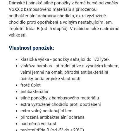
Dámské i pánské silné ponožky v černé barvě od značky
VoXX z bambusového materiálu s přirozenou
antibakteriální ochranou chodidla, extra vyztužené
chodidlo proti opotřebení a volným nestahujícím lem.
Teplotní třída: B (od -5 stupňů). V nabídce také nadměrné
velikosti.
Vlastnost ponožek:
klasická výška - ponožky sahající do 1/2 lýtek
viskóza bambus - přírodní příze s vysokým leskem,
velmi jemné na omak, přírodní antibakteriální
účinky, antialergické vlastnosti
froté úplet
antibakteriální
silné ponožky z bambusového materiálu
extra vyztužené chodidlo proti opotřebení
extra volný nestahující lem
přirozená antibakteriální ochrana
nadměrná velikost
teplotní třída B (od -5° do +20°C)