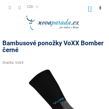
Přejít
na
CZK
NÁKUP
obsah
KOŠÍK
Bambusové ponožky VoXX Bomber
černé
Značka:
VoXX