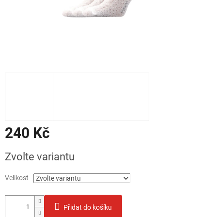
240 Kč
Měrná
Zvolte variantu
cena:
Velikost
Přidat do košíku