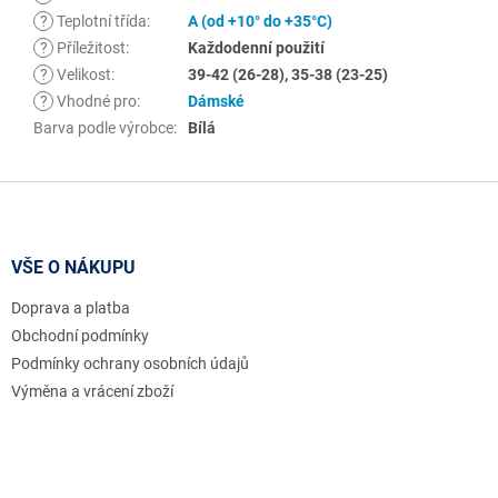
?
Teplotní třída
:
A (od +10° do +35°C)
?
Příležitost
:
Každodenní použití
?
Velikost
:
39-42 (26-28), 35-38 (23-25)
?
Vhodné pro
:
Dámské
Barva podle výrobce
:
Bílá
Z
á
p
a
VŠE O NÁKUPU
t
Doprava a platba
í
Obchodní podmínky
Podmínky ochrany osobních údajů
Výměna a vrácení zboží