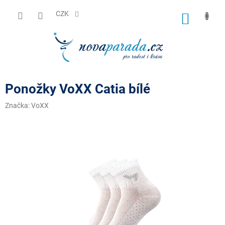
Přejít
na
CZK
NÁKUP
obsah
KOŠÍK
Ponožky VoXX Catia bílé
Značka:
VoXX