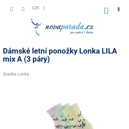
Přejít
na
CZK
NÁKUP
obsah
KOŠÍK
Dámské letní ponožky Lonka LILA
mix A (3 páry)
Značka:
Lonka