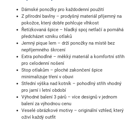
Dámské ponožky
pro každodenní použití
Z přírodní bavlny
– prodyšný materiál příjemný na
pokožce, který dobře pohlcuje vlhkost
Řetízkovaná špice
– hladký spoj netlačí a pomáhá
předcházet vzniku otlaků
Jemný pique lem
– drží ponožky na místě bez
nepříjemného škrcení
Extra pohodlné
– měkký materiál a komfortní střih
pro celodenní nošení
Stop otlakům
– ploché zakončení špice
minimalizuje tření v obuvi
Střední výška nad kotník
– pohodlný střih vhodný
pro jarní i letní období
Výhodné balení 3 párů
– více designů v jednom
balení za výhodnou cenu
Veselé obrázkové motivy
– originální vzhled, který
oživí každý outfit