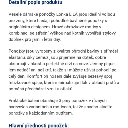
Detailní popis produktu
Veselé dámské ponožky Lonka LILA
jsou ideální volbou
pro ženy, které hledají pohodlné bavlněné ponožky s
originálním designem. Hravé obrázkové motivy v
kombinaci se
střední výškou nad kotník
vytvářejí stylový
doplněk pro jarní i letní dny.
Ponožky jsou vyrobeny
z kvalitní přírodní bavlny
s příměsí
elastanu, díky čemuž jsou příjemné na dotek, dobře
absorbují vlhkost a perfektně drží na noze.
Jemný pique
lem
netlačí ani neškrtí, takže si můžete užívat pohodlí po
celý den. Komfort při nošení dále zvyšuje
bezešvý spoj
řetízkované špice,
která minimalizuje tlak v oblasti prstů a
pomáhá předcházet vzniku otlaků.
Praktické balení obsahuje 3 páry ponožek v různých
barevných variantách a motivech, takže snadno sladíte
ponožky s každodenním outfitem.
Hlavní přednosti ponožek: