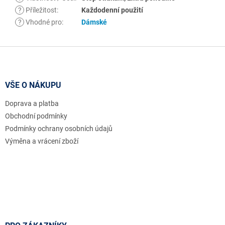
?
Příležitost
:
Každodenní použití
?
Vhodné pro
:
Dámské
Z
á
p
a
VŠE O NÁKUPU
t
Doprava a platba
í
Obchodní podmínky
Podmínky ochrany osobních údajů
Výměna a vrácení zboží