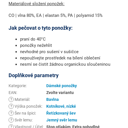
Materiálové složení ponožek:
CO | vlna 80%, EA | elastan 5%, PA | polyamid 15%
Jak pečovat o tyto ponožky:
praní do 40°C
ponožky nežehlit
nevhodné pro sušení v sušičce
nepoužívejte prostředek na bílení oblečení
nesmí se čistit žádnou organickou sloučeninou
Doplňkové parametry
Kategorie
:
Dámské ponožky
EAN
:
Zvolte variantu
?
Materiál
:
Bavlna
?
Výška ponožek
:
Kotníkové, nízké
?
Šev na špici
:
Řetízkovaný šev
?
Svěr lemu
:
Jemný svěr lemu
?
Vlastnost / Účel
:
Stop otlakům, Extra pohodlné