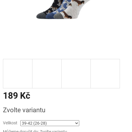
189 Kč
Měrná
Zvolte variantu
cena:
Velikost
Můžeme doručit do:
Zvolte variantu