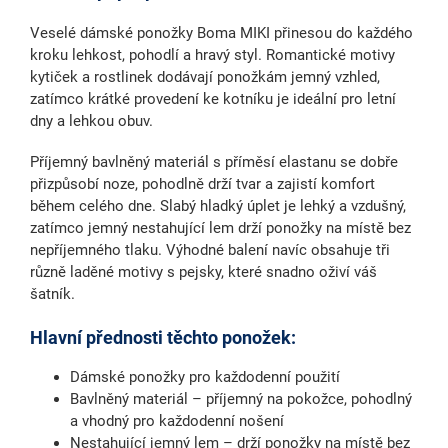
Veselé dámské ponožky Boma MIKI
přinesou do každého
kroku lehkost, pohodlí a hravý styl. Romantické motivy
kytiček a rostlinek dodávají ponožkám jemný vzhled,
zatímco krátké provedení ke kotníku je
ideální pro letní
dny a lehkou obuv
.
Příjemný bavlněný materiál
s příměsí elastanu se dobře
přizpůsobí noze, pohodlně drží tvar a zajistí komfort
během celého dne. Slabý hladký
úplet je lehký a vzdušný
,
zatímco jemný
nestahující lem
drží ponožky na místě bez
nepříjemného tlaku. Výhodné balení navíc obsahuje tři
různě laděné motivy s pejsky, které snadno oživí váš
šatník.
Hlavní přednosti těchto ponožek:
Dámské ponožky pro každodenní použití
Bavlněný materiál
– příjemný na pokožce, pohodlný
a vhodný pro každodenní nošení
Nestahující jemný lem
– drží ponožky na místě bez