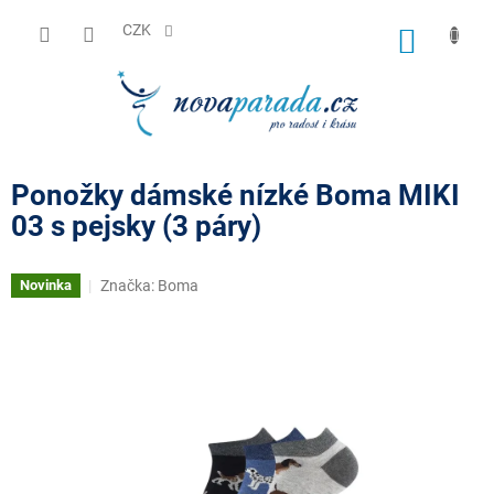
Přejít
na
CZK
NÁKUP
obsah
KOŠÍK
Ponožky dámské nízké Boma MIKI
03 s pejsky (3 páry)
Značka:
Boma
Novinka