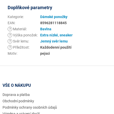
Doplňkové parametry
Kategorie
:
Dámské ponožky
EAN
:
8596281118845
?
Materiál
:
Bavlna
?
Výška ponožek
:
Extra nízké, sneaker
?
Svěr lemu
:
Jemný svěr lemu
?
Příležitost
:
Každodenní použití
Motiv
:
pejsci
Z
á
p
a
VŠE O NÁKUPU
t
Doprava a platba
í
Obchodní podmínky
Podmínky ochrany osobních údajů
Výměna a vrácení zboží