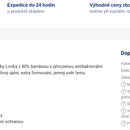
Expedice do 24 hodin
Výhodné ceny zbo
u produktů skladem
šetřete při každém 
Dop
Kate
y Lonka z 80% bambusu s přirozenou antibakteriální
EAN
:
lový úplet, extra formování, jemný svěr lemu
Zákl
?
M
?
V
pono
?
Še
?
V
ky
Účel
:
lní ochranou
?
Př