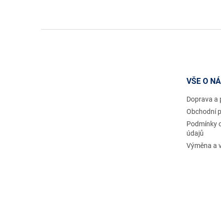
Z
á
p
a
t
VŠE O N
í
Doprava a 
Obchodní 
Podmínky 
údajů
Výměna a v