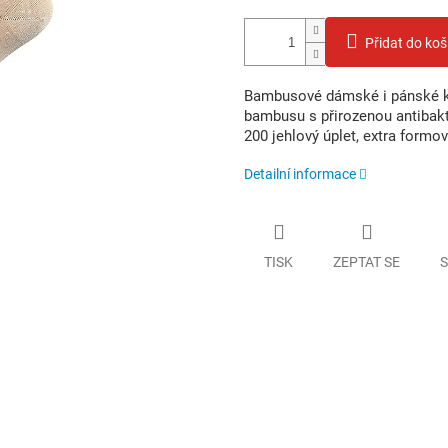
Přidat do koš
Bambusové dámské i pánské k
bambusu s přirozenou antibakt
200 jehlový úplet, extra formo
Detailní informace
TISK
ZEPTAT SE
S