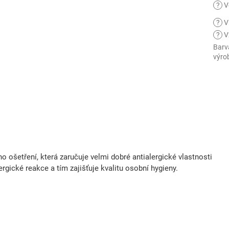
?
V
?
V
?
V
Barv
výro
 ošetření, která zaručuje velmi dobré antialergické vlastnosti
lergické reakce a tím zajišťuje kvalitu osobní hygieny.