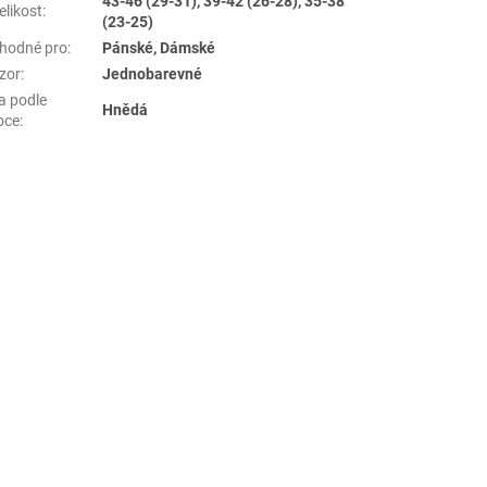
43-46 (29-31), 39-42 (26-28), 35-38
elikost
:
(23-25)
hodné pro
:
Pánské, Dámské
zor
:
Jednobarevné
a podle
Hnědá
bce
: