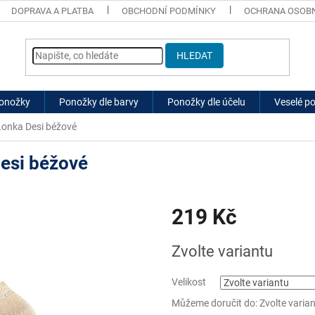
DOPRAVA A PLATBA
OBCHODNÍ PODMÍNKY
OCHRANA OSOBN
HLEDAT
ponožky
Ponožky dle barvy
Ponožky dle účelu
Veselé p
onka Desi béžové
esi béžové
219 Kč
Měrná
Zvolte variantu
cena:
Velikost
Můžeme doručit do:
Zvolte varia