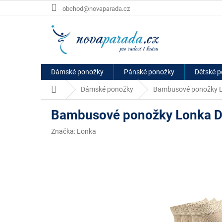
Přejít
obchod@novaparada.cz
na
obsah
Dámské ponožky
Pánské ponožky
Dětské 
Domů
Dámské ponožky
Bambusové ponožky L
Bambusové ponožky Lonka D
Značka:
Lonka