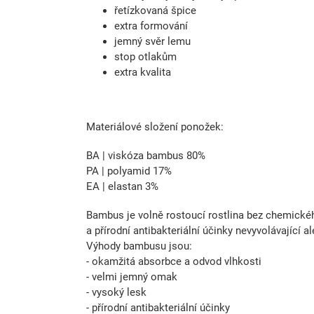
řetízkovaná špice
extra formování
jemný svěr lemu
stop otlakům
extra kvalita
Materiálové složení ponožek:
BA | viskóza bambus 80%
PA | polyamid 17%
EA | elastan 3%
Bambus je volně rostoucí rostlina bez chemického
a přírodní antibakteriální účinky nevyvolávající a
Výhody bambusu jsou:
- okamžitá absorbce a odvod vlhkosti
- velmi jemný omak
- vysoký lesk
- přírodní antibakteriální účinky