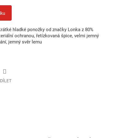
íku
rátké hladké ponožky od značky Lonka z 80%
eriální ochranou, řetízkovaná špice, velmi jemný
vání, jemný svěr lemu
DÍLET