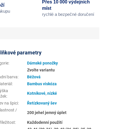
Přes 10 000 výdejních
ží
míst
nákupu
rychlé a bezpečné doručení
lňkové parametry
gorie
:
Dámské ponožky
Zvolte variantu
adní barva
:
Béžová
ateriál
:
Bambus viskóza
ýška
Kotníkové, nízké
žek
:
v na špici
:
Řetízkovaný šev
lastnost /
200 jehel jemný úplet
íležitost
:
Každodenní použití