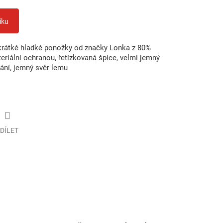
íku
rátké hladké ponožky od značky Lonka z 80%
eriální ochranou, řetízkovaná špice, velmi jemný
vání, jemný svěr lemu
DÍLET