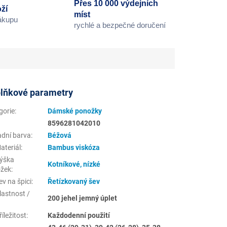
Přes 10 000 výdejních
ží
míst
nákupu
rychlé a bezpečné doručení
lňkové parametry
gorie
:
Dámské ponožky
8596281042010
adní barva
:
Béžová
ateriál
:
Bambus viskóza
ýška
Kotníkové, nízké
žek
:
v na špici
:
Řetízkovaný šev
lastnost /
200 jehel jemný úplet
íležitost
:
Každodenní použití