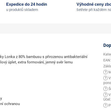
Expedice do 24 hodin
Výhodné ceny zbo
u produktů skladem
šetřete při každém 
Dop
Kate
y Lonka z 80% bambusu s přirozenou antibakteriální
EAN
:
lový úplet, extra formování, jemný svěr lemu
Zákl
?
M
?
V
pono
?
Še
?
V
ky
Účel
:
lní ochranou
?
Př