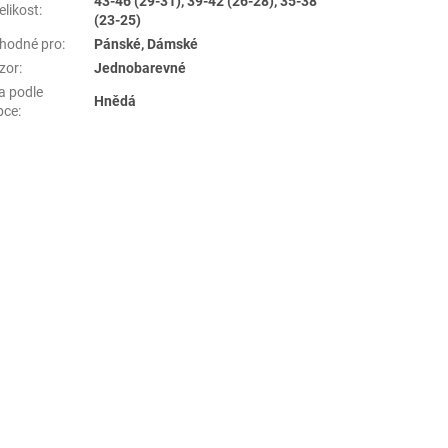
43-46 (29-31), 39-42 (26-28), 35-38
elikost
:
(23-25)
hodné pro
:
Pánské, Dámské
zor
:
Jednobarevné
a podle
Hnědá
bce
: