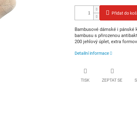
Přidat do koš
Bambusové dámské i pánské k
bambusu s přirozenou antibakt
200 jehlový úplet, extra formo
Detailní informace
TISK
ZEPTAT SE
S