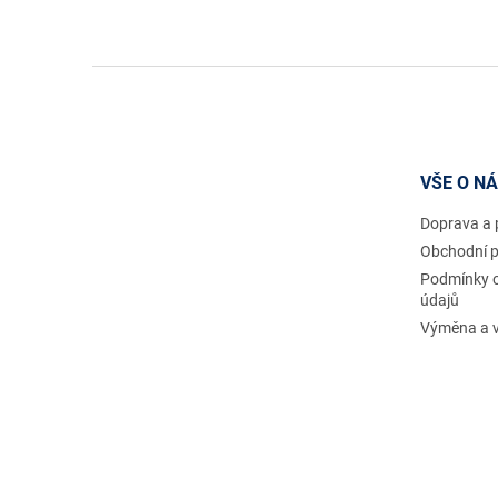
Z
á
p
a
t
VŠE O N
í
Doprava a 
Obchodní 
Podmínky 
údajů
Výměna a v