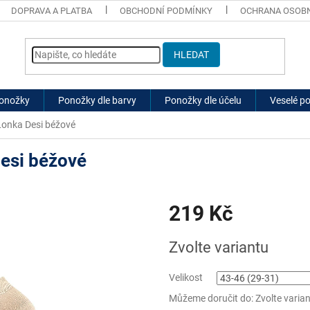
DOPRAVA A PLATBA
OBCHODNÍ PODMÍNKY
OCHRANA OSOBN
HLEDAT
ponožky
Ponožky dle barvy
Ponožky dle účelu
Veselé p
onka Desi béžové
esi béžové
219 Kč
Měrná
Zvolte variantu
cena:
Velikost
Můžeme doručit do:
Zvolte varia