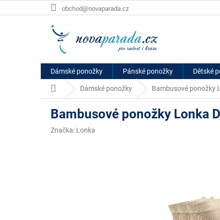
Přejít
obchod@novaparada.cz
na
obsah
Dámské ponožky
Pánské ponožky
Dětské 
Domů
Dámské ponožky
Bambusové ponožky L
Bambusové ponožky Lonka D
Značka:
Lonka