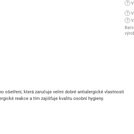
?
V
?
V
?
V
Barv
výro
 ošetření, která zaručuje velmi dobré antialergické vlastnosti
lergické reakce a tím zajišťuje kvalitu osobní hygieny.