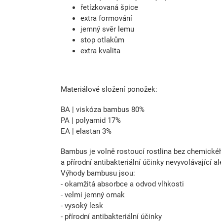
řetízkovaná špice
extra formování
jemný svěr lemu
stop otlakům
extra kvalita
Materiálové složení ponožek:
BA | viskóza bambus 80%
PA | polyamid 17%
EA | elastan 3%
Bambus je volně rostoucí rostlina bez chemického
a přírodní antibakteriální účinky nevyvolávající a
Výhody bambusu jsou:
- okamžitá absorbce a odvod vlhkosti
- velmi jemný omak
- vysoký lesk
- přírodní antibakteriální účinky