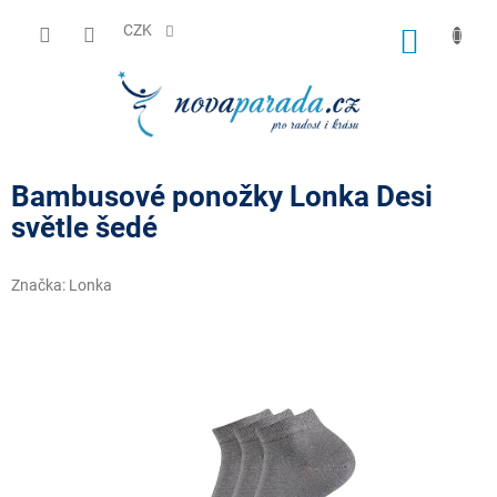
Přejít
na
CZK
NÁKUP
obsah
KOŠÍK
Bambusové ponožky Lonka Desi
světle šedé
Značka:
Lonka