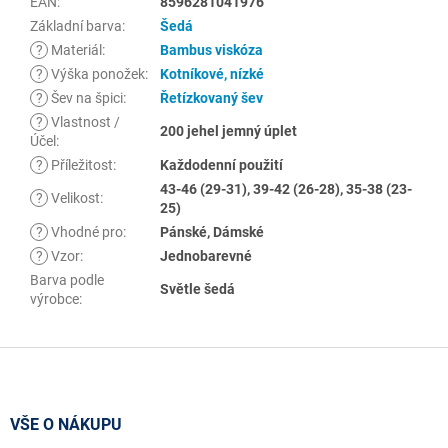
EAN
:
8596281041976
Základní barva
:
Šedá
?
Materiál
:
Bambus viskóza
?
Výška ponožek
:
Kotníkové, nízké
?
Šev na špici
:
Řetízkovaný šev
?
Vlastnost /
200 jehel jemný úplet
Účel
:
?
Příležitost
:
Každodenní použití
43-46 (29-31), 39-42 (26-28), 35-38 (23-
?
Velikost
:
25)
?
Vhodné pro
:
Pánské, Dámské
?
Vzor
:
Jednobarevné
Barva podle
Světle šedá
výrobce
:
Z
á
p
a
VŠE O NÁKUPU
t