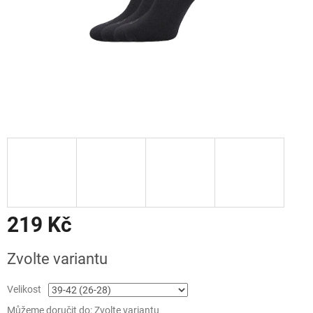
219 Kč
Měrná
Zvolte variantu
cena:
Velikost
Můžeme doručit do:
Zvolte variantu