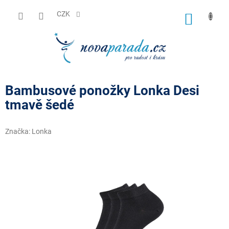
Přejít
na
CZK
NÁKUP
obsah
KOŠÍK
Bambusové ponožky Lonka Desi
tmavě šedé
Značka:
Lonka