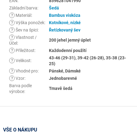
EAN
:
8596281041990
Základní barva
:
Šedá
?
Materiál
:
Bambus viskóza
?
Výška ponožek
:
Kotníkové, nízké
?
Šev na špici
:
Řetízkovaný šev
?
Vlastnost /
200 jehel jemný úplet
Účel
:
?
Příležitost
:
Každodenní použití
43-46 (29-31), 39-42 (26-28), 35-38 (23-
?
Velikost
:
25)
?
Vhodné pro
:
Pánské, Dámské
?
Vzor
:
Jednobarevné
Barva podle
Tmavě šedá
výrobce
:
Z
á
p
a
VŠE O NÁKUPU
t