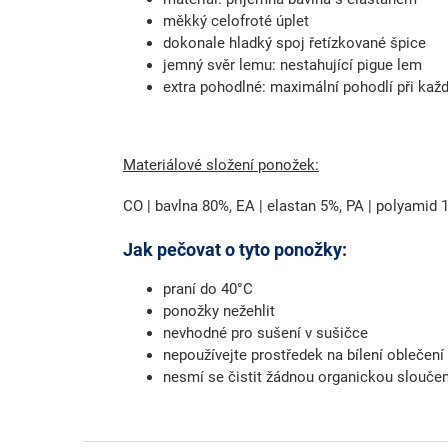
měkký celofroté úplet
dokonale hladký spoj řetízkované špice
jemný svěr lemu:
nestahující pigue lem
extra pohodlné:
maximální pohodlí při kaž
Materiálové složení ponožek:
CO | bavlna 80%, EA | elastan 5%, PA | polyamid
Jak pečovat o tyto ponožky:
praní do 40°C
ponožky nežehlit
nevhodné pro sušení v sušičce
nepoužívejte prostředek na bílení oblečení
nesmí se čistit žádnou organickou slouče