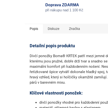
Doprava ZDARMA
při nákupu nad 1 100 Kč
Popis
Diskuze
Značka
Detailní popis produktu
Dívčí ponožky Boma® KRTEK
patří mezi jemné
d
kterému jsou pružné, dobře drží tvar a snadno se
maximální komfort při každodenním nošení.
Nes
řetízkované špice
vytváří dokonale hladký spoj,
hravý vzhled, který si holčičky okamžitě zamilu
párů v barevném mixu.
Klíčové vlastnosti ponožek:
dívčí ponožky vhodné pro každodenní použi
materiál:
příjemná bavlna s elastanem