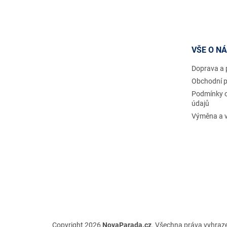
Z
á
p
a
t
VŠE O N
í
Doprava a 
Obchodní 
Podmínky 
údajů
Výměna a v
Copyright 2026
NovaParada.cz
. Všechna práva vyhraz