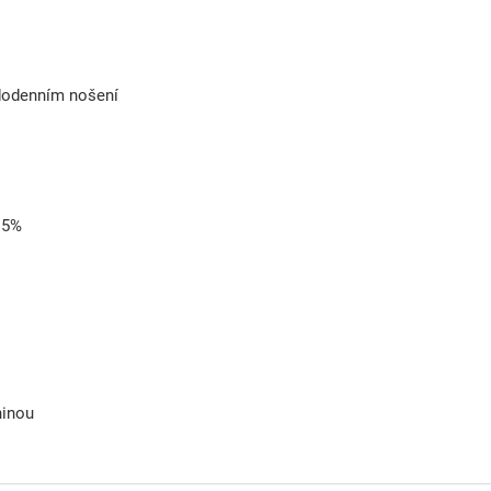
dodenním nošení
 15%
ninou