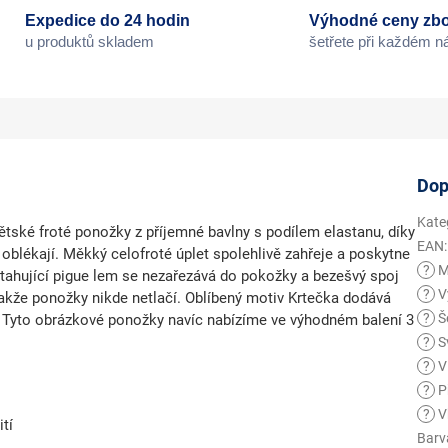
Expedice do 24 hodin
Výhodné ceny zbo
u produktů skladem
šetřete při každém 
Dop
Kate
ětské froté ponožky
z příjemné bavlny s podílem elastanu, díky
EAN
:
 oblékají. Měkký celofroté úplet spolehlivě zahřeje a poskytne
?
M
tahující pigue lem
se nezařezává do pokožky a
bezešvý spoj
?
V
 takže ponožky
nikde netlačí
. Oblíbený motiv Krtečka dodává
?
Še
jí. Tyto obrázkové ponožky navíc nabízíme ve výhodném balení 3
?
S
?
Vl
?
Př
?
V
tí
Barv