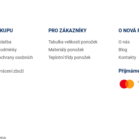
ÁKUPU
PRO ZÁKAZNÍKY
O NOVÁ 
platba
Tabulka velikostí ponožek
O nás
podmínky
Materiály ponožek
Blog
ochrany osobních
Teplotní třídy ponožek
Kontakty
Příjmáme
rácení zboží
ena.