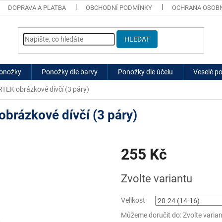
DOPRAVA A PLATBA
OBCHODNÍ PODMÍNKY
OCHRANA OSOBN
HLEDAT
ponožky
Ponožky dle barvy
Ponožky dle účelu
Veselé p
RTEK obrázkové dívčí (3 páry)
brázkové dívčí (3 páry)
255 Kč
Měrná
Zvolte variantu
cena:
Velikost
Můžeme doručit do:
Zvolte varia