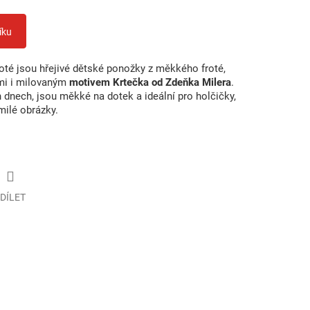
íku
oté jsou hřejivé dětské ponožky z měkkého froté,
mi i milovaným
motivem Krtečka od Zdeňka Milera
.
h dnech, jsou měkké na dotek a ideální pro holčičky,
milé obrázky.
DÍLET