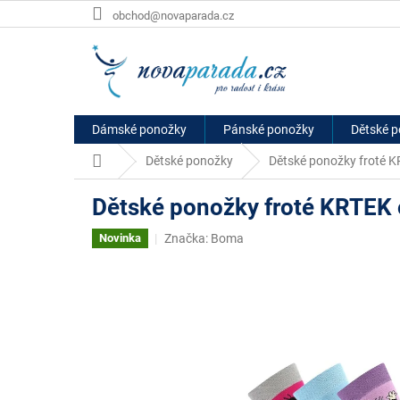
Přejít
obchod@novaparada.cz
na
obsah
Dámské ponožky
Pánské ponožky
Dětské 
Domů
Dětské ponožky
Dětské ponožky froté K
Dětské ponožky froté KRTEK o
Značka:
Boma
Novinka