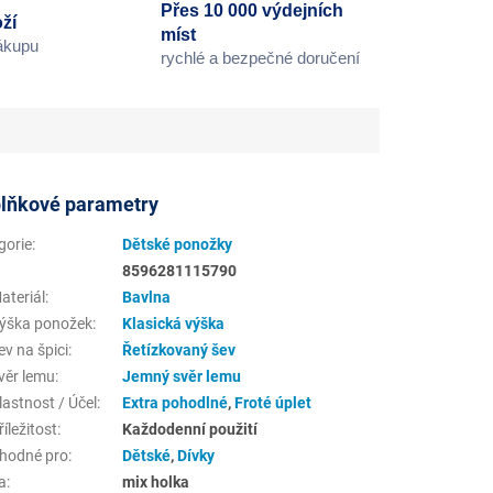
Přes 10 000 výdejních
ží
míst
nákupu
rychlé a bezpečné doručení
lňkové parametry
gorie
:
Dětské ponožky
8596281115790
ateriál
:
Bavlna
ýška ponožek
:
Klasická výška
v na špici
:
Řetízkovaný šev
věr lemu
:
Jemný svěr lemu
astnost / Účel
:
Extra pohodlné
,
Froté úplet
íležitost
:
Každodenní použití
hodné pro
:
Dětské
,
Dívky
a
:
mix holka