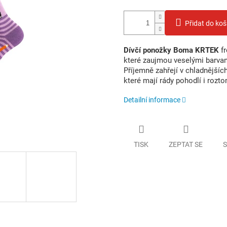
Přidat do koš
Dívčí ponožky Boma KRTEK
fr
které zaujmou veselými barva
Příjemně zahřejí v chladnějšíc
které mají rády pohodlí i rozto
Detailní informace
TISK
ZEPTAT SE
S