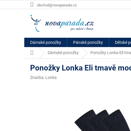
Přejít
obchod@novaparada.cz
na
obsah
Dámské ponožky
Pánské ponožky
Dětské 
Domů
Dámské ponožky
Ponožky Lonka Eli tm
Ponožky Lonka Eli tmavě mo
Značka:
Lonka