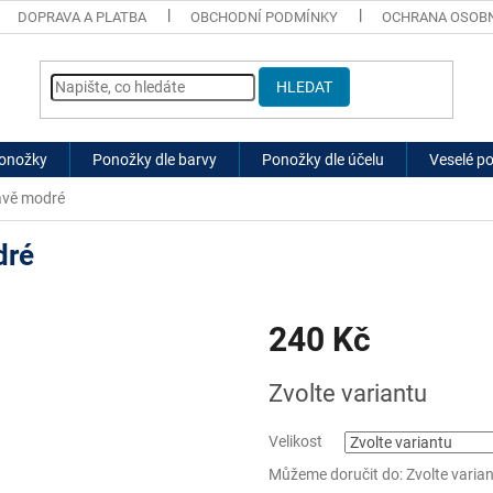
DOPRAVA A PLATBA
OBCHODNÍ PODMÍNKY
OCHRANA OSOBN
HLEDAT
ponožky
Ponožky dle barvy
Ponožky dle účelu
Veselé p
avě modré
dré
240 Kč
Měrná
Zvolte variantu
cena:
Velikost
Můžeme doručit do:
Zvolte varia