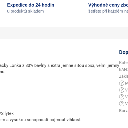
Expedice do 24 hodin
Výhodné ceny zbo
u produktů skladem
šetřete při každém 
Dop
Kate
čky Lonka z 80% bavlny s extra jemně šitou špicí, velmi jemný
EAN
:
mu.
Zákl
?
M
?
V
?
V
?
V
Barv
/2 lýtek
kem a vysokou schopností pojmout vlhkost