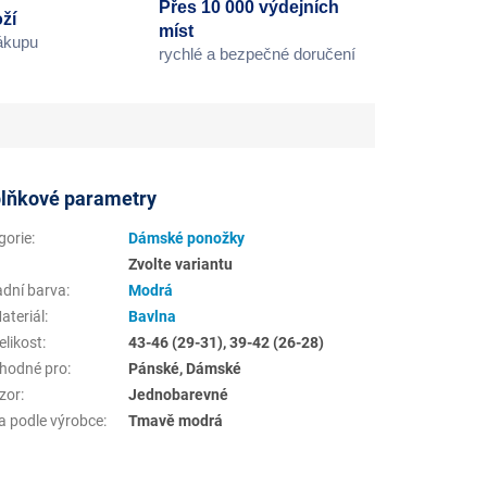
Přes 10 000 výdejních
ží
míst
nákupu
rychlé a bezpečné doručení
lňkové parametry
gorie
:
Dámské ponožky
Zvolte variantu
adní barva
:
Modrá
ateriál
:
Bavlna
elikost
:
43-46 (29-31), 39-42 (26-28)
hodné pro
:
Pánské, Dámské
zor
:
Jednobarevné
a podle výrobce
:
Tmavě modrá