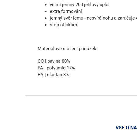
velmi jemný 200 jehlový úplet
extra formování
jemný svěr lemu - nesvírá nohu a zaručuje 
stop otlakům
Materiálové složení ponožek:
CO | bavlna 80%
PA | polyamid 17%
EA | elastan 3%
Z
á
p
a
t
VŠE O N
í