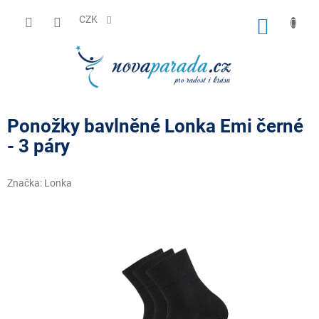
Přejít
na
CZK
NÁKUP
obsah
KOŠÍK
Ponožky bavlněné Lonka Emi černé
- 3 páry
Značka:
Lonka