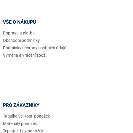
Z
á
p
a
VŠE O NÁKUPU
t
Doprava a platba
í
Obchodní podmínky
Podmínky ochrany osobních údajů
Výměna a vrácení zboží
PRO ZÁKAZNÍKY
Tabulka velikostí ponožek
Materiály ponožek
Teplotní třídy ponožek