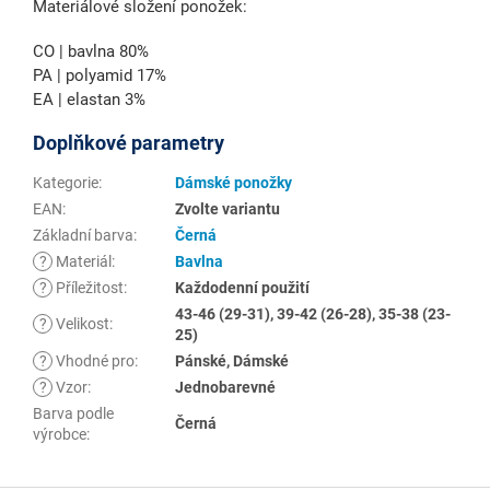
Materiálové složení ponožek:
CO | bavlna 80%
PA | polyamid 17%
EA | elastan 3%
Doplňkové parametry
Kategorie
:
Dámské ponožky
EAN
:
Zvolte variantu
Základní barva
:
Černá
?
Materiál
:
Bavlna
?
Příležitost
:
Každodenní použití
43-46 (29-31), 39-42 (26-28), 35-38 (23-
?
Velikost
:
25)
?
Vhodné pro
:
Pánské, Dámské
?
Vzor
:
Jednobarevné
Barva podle
Černá
výrobce
: