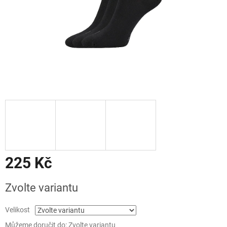
225 Kč
Měrná
Zvolte variantu
cena:
Velikost
Můžeme doručit do:
Zvolte variantu