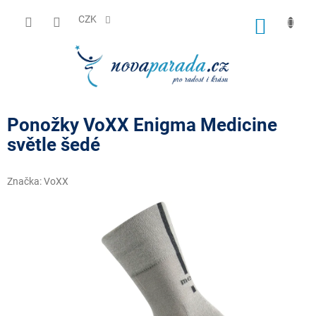
Přejít
na
CZK
NÁKUP
obsah
KOŠÍK
Ponožky VoXX Enigma Medicine
světle šedé
Značka:
VoXX