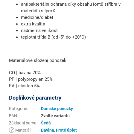
antibakteriální ochrana díky obsahu iontů stříbra v
materiálu silproX
medicine/diabet
extra kvalita
nadměrná velikost
teplotní třída B (od -5° do +20°C)
Materiálové složení ponožek:
CO | bavlna 70%
PP | polypropylen 25%
EA | elastan 5%
Doplňkové parametry
Kategorie
:
Dámské ponožky
EAN
:
Zvolte variantu
Základní barva
:
Šedá
?
Materiál
:
Bavlna
,
Froté úplet