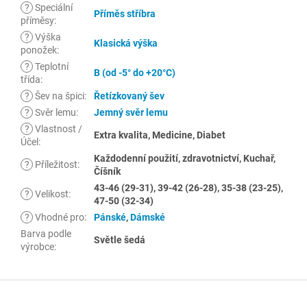
?
Speciální
Příměs stříbra
příměsy
:
?
Výška
Klasická výška
ponožek
:
?
Teplotní
B (od -5° do +20°C)
třída
:
?
Šev na špici
:
Řetízkovaný šev
?
Svěr lemu
:
Jemný svěr lemu
?
Vlastnost /
Extra kvalita, Medicine, Diabet
Účel
:
Každodenní použití, zdravotnictví, Kuchař,
?
Příležitost
:
Číšník
43-46 (29-31), 39-42 (26-28), 35-38 (23-25),
?
Velikost
:
47-50 (32-34)
?
Vhodné pro
:
Pánské
,
Dámské
Barva podle
Světle šedá
výrobce
:
Z
á