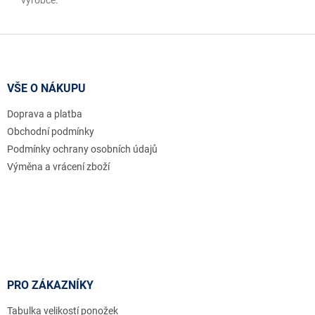
Z
á
p
a
VŠE O NÁKUPU
t
Doprava a platba
í
Obchodní podmínky
Podmínky ochrany osobních údajů
Výměna a vrácení zboží
PRO ZÁKAZNÍKY
Tabulka velikostí ponožek