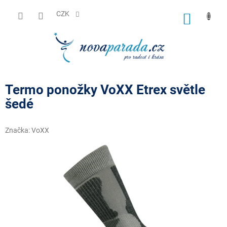
Přejít
na
CZK
NÁKUP
obsah
KOŠÍK
Termo ponožky VoXX Etrex světle
šedé
Značka:
VoXX