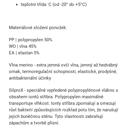
teplotní třída: C (od -20° do +5°C)
Materiálové složení ponožek:
PP | polypropylen 50%
WO | vlna 45%
EA | elastan 5%
Vlna merino - extra jemná ovčí vlna, jemný až hedvábný
omak, termoregulační schopnosti, elastické, prodyšné,
antibakteriální účinky
SilproX - speciálně vypředené polypropylénové vlákno s
obsahem iontů stříbra. Polypropylen maximálně
transportuje vlhkost. Ionty stříbra zpomalují a omezují
růst bakterií způsobujících rozklad potu tím, že narušují
jejich buněčnou stěnu. Tyto vlastnosti zabraňují
zápachům a tvorbě plísní.