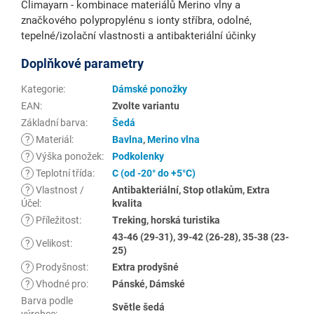
Climayarn - kombinace materiálů Merino vlny a
značkového polypropylénu s ionty stříbra, odolné,
tepelné/izolační vlastnosti a antibakteriální účinky
Doplňkové parametry
Kategorie
:
Dámské ponožky
EAN
:
Zvolte variantu
Základní barva
:
Šedá
?
Materiál
:
Bavlna
,
Merino vlna
?
Výška ponožek
:
Podkolenky
?
Teplotní třída
:
C (od -20° do +5°C)
?
Vlastnost /
Antibakteriální, Stop otlakům, Extra
Účel
:
kvalita
?
Příležitost
:
Treking, horská turistika
43-46 (29-31), 39-42 (26-28), 35-38 (23-
?
Velikost
:
25)
?
Prodyšnost
:
Extra prodyšné
?
Vhodné pro
:
Pánské, Dámské
Barva podle
Světle šedá
výrobce
: