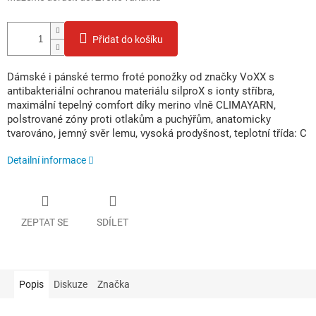
Přidat do košíku
Dámské i pánské termo froté ponožky od značky VoXX s
antibakteriální ochranou materiálu silproX s ionty stříbra,
maximální tepelný comfort díky merino vlně CLIMAYARN,
polstrované zóny proti otlakům a puchýřům, anatomicky
tvarováno, jemný svěr lemu, vysoká prodyšnost, teplotní třída: C
Detailní informace
ZEPTAT SE
SDÍLET
Popis
Diskuze
Značka