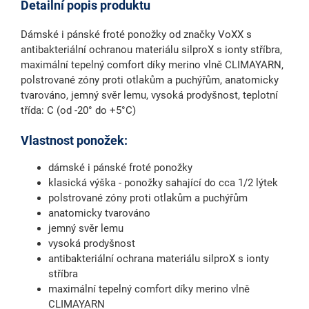
Detailní popis produktu
Dámské i pánské froté ponožky od značky VoXX s
antibakteriální ochranou materiálu silproX s ionty stříbra,
maximální tepelný comfort díky merino vlně CLIMAYARN,
polstrované zóny proti otlakům a puchýřům, anatomicky
tvarováno, jemný svěr lemu, vysoká prodyšnost, teplotní
třída: C (od -20° do +5°C)
Vlastnost ponožek:
dámské i pánské froté ponožky
klasická výška - ponožky sahající do cca 1/2 lýtek
polstrované zóny proti otlakům a puchýřům
anatomicky tvarováno
jemný svěr lemu
vysoká prodyšnost
antibakteriální ochrana materiálu silproX s ionty
stříbra
maximální tepelný comfort díky merino vlně
CLIMAYARN