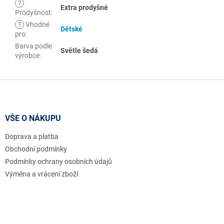
?
Extra prodyšné
Prodyšnost
:
?
Vhodné
Dětské
pro
:
Barva podle
Světle šedá
výrobce
:
Z
á
p
a
VŠE O NÁKUPU
t
Doprava a platba
í
Obchodní podmínky
Podmínky ochrany osobních údajů
Výměna a vrácení zboží