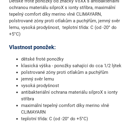
Dětské froté ponožky od značky VoXX s antibakteriální
ochranou materiálu silproX s ionty stříbra, maximální
tepelný comfort díky merino vlně CLIMAYARN,
polstrované zóny proti otlakům a puchýřům, jemný svěr
lemu, vysoká prodyšnost, teplotní třída: C (od -20° do
+5°C)
Vlastnost ponožek:
dětské froté ponožky
klasická výška - ponožky sahající do cca 1/2 lýtek
polstrované zóny proti otlakům a puchýřům
jemný svěr lemu
vysoká prodyšnost
antibakteriální ochrana materiálu silproX s ionty
stříbra
maximální tepelný comfort díky merino vlně
CLIMAYARN
teplotní třída: C (od -20° do +5°C)