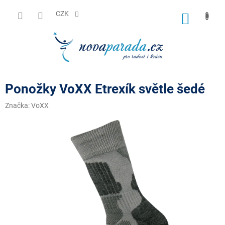
Přejít
na
CZK
NÁKUP
obsah
KOŠÍK
Ponožky VoXX Etrexík světle šedé
Značka:
VoXX