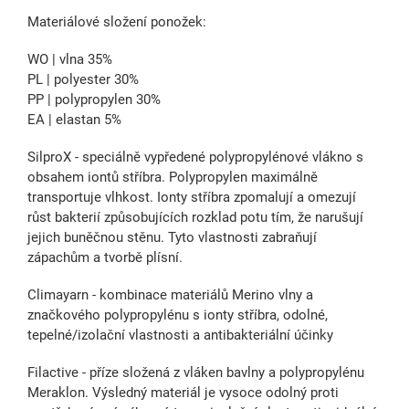
Materiálové složení ponožek:
WO | vlna 35%
PL | polyester 30%
PP | polypropylen 30%
EA | elastan 5%
SilproX - speciálně vypředené polypropylénové vlákno s
obsahem iontů stříbra. Polypropylen maximálně
transportuje vlhkost. Ionty stříbra zpomalují a omezují
růst bakterií způsobujících rozklad potu tím, že narušují
jejich buněčnou stěnu. Tyto vlastnosti zabraňují
zápachům a tvorbě plísní.
Climayarn - kombinace materiálů Merino vlny a
značkového polypropylénu s ionty stříbra, odolné,
tepelné/izolační vlastnosti a antibakteriální účinky
Filactive - příze složená z vláken bavlny a polypropylénu
Meraklon. Výsledný materiál je vysoce odolný proti