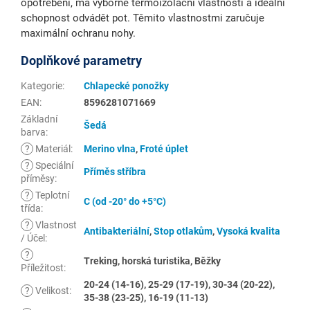
opotřebení, má výborné termoizolační vlastnosti a ideální
schopnost odvádět pot. Těmito vlastnostmi zaručuje
maximální ochranu nohy.
Doplňkové parametry
Kategorie
:
Chlapecké ponožky
EAN
:
8596281071669
Základní
Šedá
barva
:
?
Materiál
:
Merino vlna
,
Froté úplet
?
Speciální
Příměs stříbra
příměsy
:
?
Teplotní
C (od -20° do +5°C)
třída
:
?
Vlastnost
Antibakteriální
,
Stop otlakům
,
Vysoká kvalita
/ Účel
:
?
Treking, horská turistika, Běžky
Příležitost
:
20-24 (14-16), 25-29 (17-19), 30-34 (20-22),
?
Velikost
:
35-38 (23-25), 16-19 (11-13)