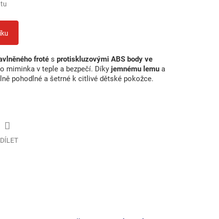
ntu
íku
avlněného froté
s
protiskluzovými ABS body ve
o miminka v teple a bezpečí. Díky
jemnému lemu
a
ně pohodlné a šetrné k citlivé dětské pokožce.
DÍLET