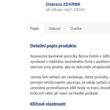
Doprava ZDARMA
při nákupu nad 1 100 Kč
Popis
Diskuze
Značka
Detailní popis produktu
Kojenecké bavlněné ponožky Boma Huhik s ABS
vyrobené z
měkkého bavlněného froté
s podílem 
zároveň jsou pružné, aby se dokonale přizpůsobi
Jemný lem
netlačí ani nestahuje, takže ponožky 
jemným řetízkováním
zaručuje, že nikde netlačí 
umístěné
protiskluzové ABS body ve tvaru vloče
krůčcích nebo při hraní na hladké podlaze.
Klíčové vlastnosti: