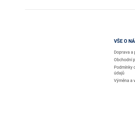
Z
á
p
a
t
VŠE O N
í
Doprava a 
Obchodní 
Podmínky 
údajů
Výměna a v