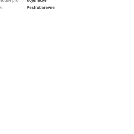
hodné pro
:
Kojenecké
a
:
Pestrobarevné