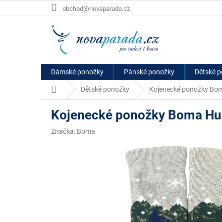
Přejít
obchod@novaparada.cz
na
obsah
Dámské ponožky
Pánské ponožky
Dětské 
Domů
Dětské ponožky
Kojenecké ponožky Bom
Kojenecké ponožky Boma Huh
Značka:
Boma