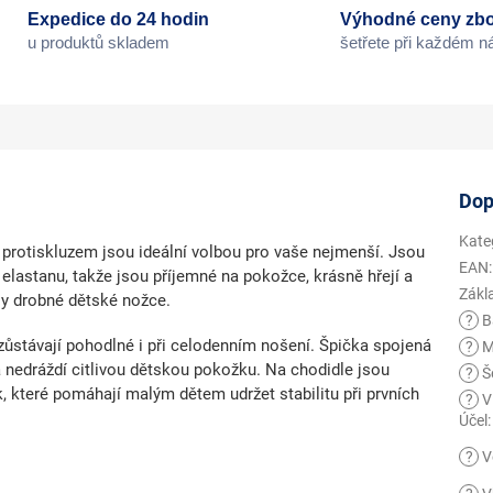
Expedice do 24 hodin
Výhodné ceny zbo
u produktů skladem
šetřete při každém 
Dop
Kate
 protiskluzem
jsou ideální volbou pro vaše nejmenší. Jsou
EAN
:
elastanu, takže jsou příjemné na pokožce, krásně hřejí a
Zákl
ly drobné dětské nožce.
?
B
zůstávají pohodlné i při celodenním nošení.
Špička spojená
?
M
a nedráždí citlivou dětskou pokožku. Na chodidle jsou
?
Še
k
, které pomáhají malým dětem udržet stabilitu při prvních
?
V
Účel
:
?
V