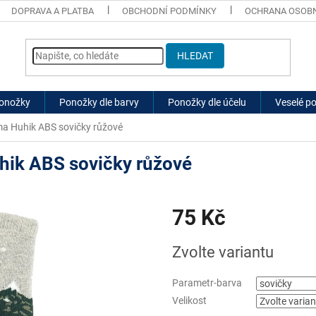
DOPRAVA A PLATBA
OBCHODNÍ PODMÍNKY
OCHRANA OSOBN
HLEDAT
ponožky
Ponožky dle barvy
Ponožky dle účelu
Veselé p
a Huhik ABS sovičky růžové
ik ABS sovičky růžové
75 Kč
Měrná
Zvolte variantu
cena:
Parametr-barva
Velikost