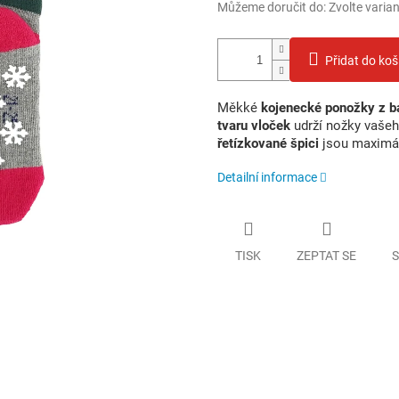
Můžeme doručit do:
Zvolte varia
Přidat do koš
Měkké
kojenecké ponožky z b
tvaru vloček
udrží nožky vašeh
řetízkované špici
jsou maximál
Detailní informace
TISK
ZEPTAT SE
S