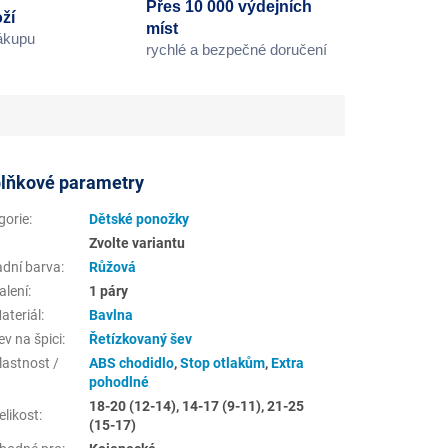
Přes 10 000 výdejních
ží
míst
nákupu
rychlé a bezpečné doručení
lňkové parametry
gorie
:
Dětské ponožky
Zvolte variantu
adní barva
:
Růžová
alení
:
1 páry
ateriál
:
Bavlna
v na špici
:
Řetízkovaný šev
lastnost /
ABS chodidlo
,
Stop otlakům
,
Extra
pohodlné
18-20 (12-14), 14-17 (9-11), 21-25
elikost
:
(15-17)