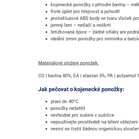
kojenecké ponožky z přírodní bavlny – měk
froté úplet pro hřejivost a pohodlí
protiskluzové ABS body ve tvaru vloček pr
jemný lem – netlačí a neškrtí
řetízkovaná špice – žádné otlaky ani podr
ideální zimní ponožky pro miminka a batol
Materiálové složení ponožek:
CO | bavlna 80%, EA | elastan 5%, PA | polyamid
Jak pečovat o kojenecké ponožky:
praní do 40°C
ponožky nežehlit
nevhodné pro sušení v sušičce
nepoužívejte prostředek na bílení oblečení
nesmí se čistit žádnou organickou slouče