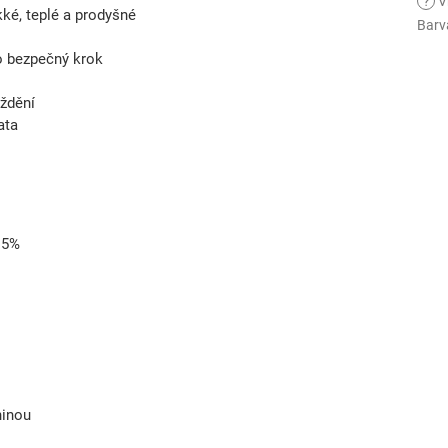
?
V
ké, teplé a prodyšné
Barv
o bezpečný krok
áždění
ata
 15%
ninou