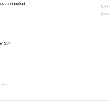
aždodenní nošení
?
V
?
V
pro
:
len 25%
ninou