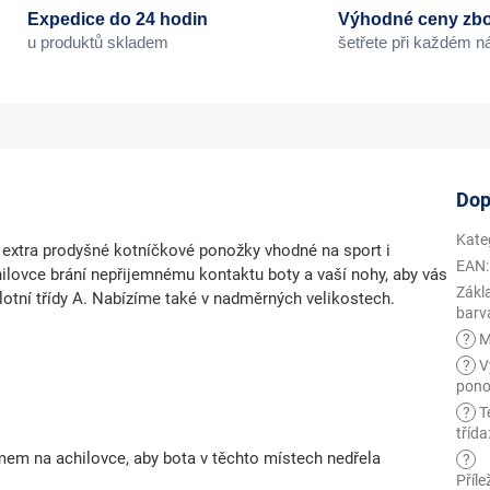
Expedice do 24 hodin
Výhodné ceny zbo
u produktů skladem
šetřete při každém 
Dop
Kate
extra prodyšné kotníčkové ponožky vhodné na sport i
EAN
:
ilovce brání nepřijemnému kontaktu boty a vaší nohy, aby vás
Zákl
plotní třídy A. Nabízíme také v nadměrných velikostech.
barv
?
M
?
V
pono
?
T
třída
mem na achilovce, aby bota v těchto místech nedřela
?
Příle