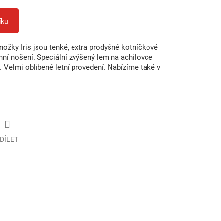
íku
ožky Iris jsou tenké, extra prodyšné kotníčkové
ní nošení. Speciální zvýšený lem na achilovce
a. Velmi oblíbené letní provedení. Nabízíme také v
DÍLET