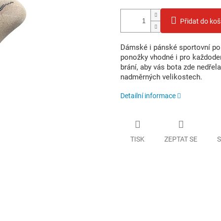
Přidat do koš
Dámské i pánské sportovní pon
ponožky vhodné i pro každoden
brání, aby vás bota zde nedřel
nadměrných velikostech.
Detailní informace
TISK
ZEPTAT SE
S