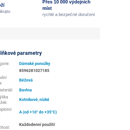
Přes 10 000 výdejních
ží
míst
nákupu
rychlé a bezpečné doručení
lňkové parametry
gorie
:
Dámské ponožky
8596281027185
adní
Béžová
a
:
ateriál
:
Bavlna
ýška
Kotníkové, nízké
žek
:
eplotní
A (od +10° do +35°C)
:
Každodenní použití
žitost
: