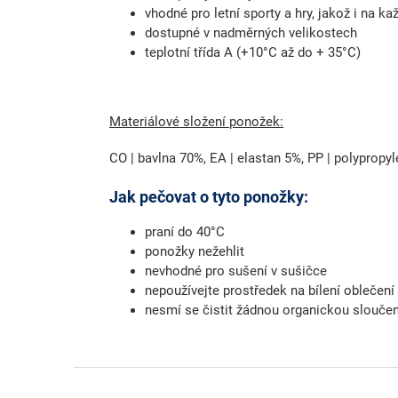
vhodné pro letní sporty a hry, jakož i na k
dostupné v nadměrných velikostech
teplotní třída A (+10°C až do + 35°C)
Materiálové složení ponožek:
CO | bavlna 70%, EA | elastan 5%, PP | polypropy
Jak pečovat o tyto ponožky:
praní do 40°C
ponožky nežehlit
nevhodné pro sušení v sušičce
nepoužívejte prostředek na bílení oblečení
nesmí se čistit žádnou organickou slouče
Z
á