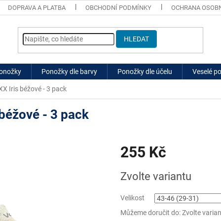
DOPRAVA A PLATBA
OBCHODNÍ PODMÍNKY
OCHRANA OSOBN
HLEDAT
ponožky
Ponožky dle barvy
Ponožky dle účelu
Veselé p
X Iris béžové - 3 pack
béžové - 3 pack
255 Kč
Měrná
Zvolte variantu
cena:
Velikost
Můžeme doručit do:
Zvolte varia