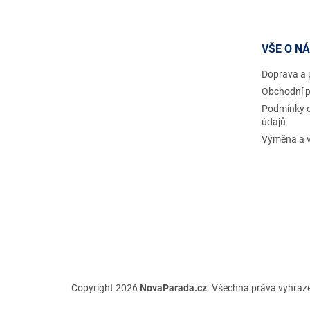
p
a
t
VŠE O N
í
Doprava a 
Obchodní 
Podmínky 
údajů
Výměna a v
Copyright 2026
NovaParada.cz
. Všechna práva vyhraz