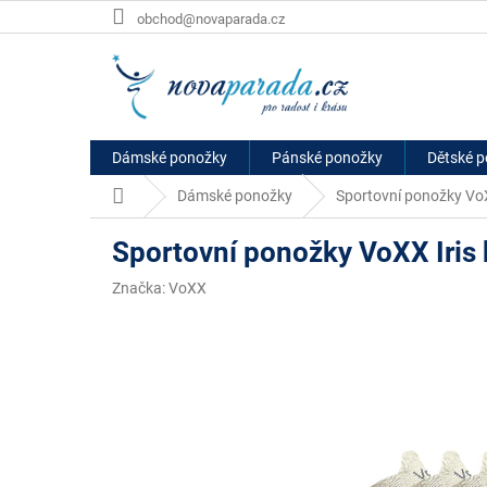
Přejít
obchod@novaparada.cz
na
obsah
Dámské ponožky
Pánské ponožky
Dětské 
Domů
Dámské ponožky
Sportovní ponožky VoX
Sportovní ponožky VoXX Iris 
Značka:
VoXX