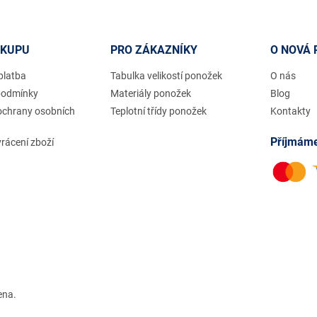
ÁKUPU
PRO ZÁKAZNÍKY
O NOVÁ 
platba
Tabulka velikostí ponožek
O nás
podmínky
Materiály ponožek
Blog
ochrany osobních
Teplotní třídy ponožek
Kontakty
Příjmáme
rácení zboží
ena.