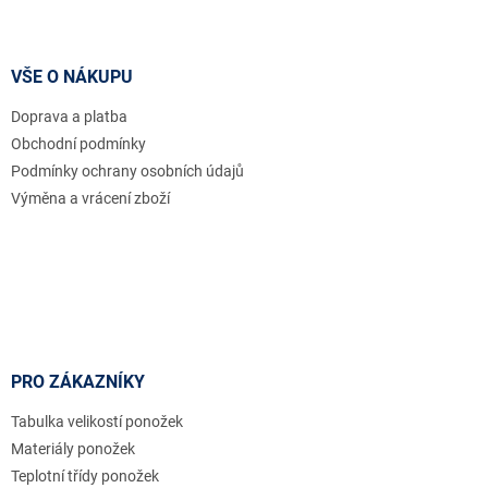
Z
á
p
a
VŠE O NÁKUPU
t
Doprava a platba
í
Obchodní podmínky
Podmínky ochrany osobních údajů
Výměna a vrácení zboží
PRO ZÁKAZNÍKY
Tabulka velikostí ponožek
Materiály ponožek
Teplotní třídy ponožek