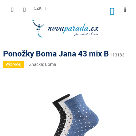
Přejít
na
CZK
NÁKUP
obsah
KOŠÍK
Ponožky Boma Jana 43 mix B
113183
Značka:
Boma
Výprodej